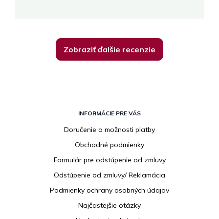
R
Zobraziť ďalšie recenzie
Z
á
INFORMÁCIE PRE VÁS
p
Doručenie a možnosti platby
ä
Obchodné podmienky
t
i
Formulár pre odstúpenie od zmluvy
e
Odstúpenie od zmluvy/ Reklamácia
Podmienky ochrany osobných údajov
Najčastejšie otázky