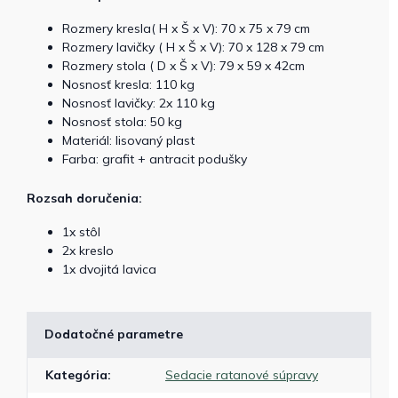
Rozmery kresla( H x Š x V): 70 x 75 x 79 cm
Rozmery lavičky ( H x Š x V): 70 x 128 x 79 cm
Rozmery stola ( D x Š x V): 79 x 59 x 42cm
Nosnosť kresla: 110 kg
Nosnosť lavičky: 2x 110 kg
Nosnosť stola: 50 kg
Materiál: lisovaný plast
Farba: grafit + antracit podušky
Rozsah doručenia:
1x stôl
2x kreslo
1x dvojitá lavica
Dodatočné parametre
Kategória
:
Sedacie ratanové súpravy