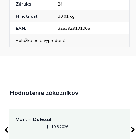
Záruka
:
24
Hmotnosť
:
30.01 kg
EAN
:
3253929131066
Položka bola vypredaná…
Hodnotenie zákazníkov
Martin Dolezal
Š
Hodnotenie obchodu je 5 z 5 hviezdičiek.
|
10.8.2026