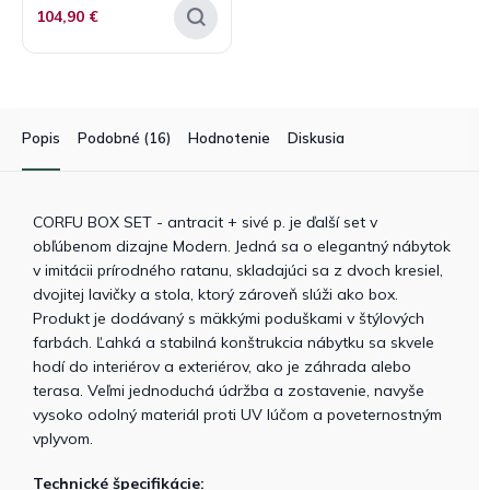
104,90 €
Popis
Podobné (16)
Hodnotenie
Diskusia
CORFU BOX SET - antracit + sivé p. je ďalší set v
obľúbenom dizajne Modern. Jedná sa o elegantný nábytok
v imitácii prírodného ratanu, skladajúci sa z dvoch kresiel,
dvojitej lavičky a stola, ktorý zároveň slúži ako box.
Produkt je dodávaný s mäkkými poduškami v štýlových
farbách. Ľahká a stabilná konštrukcia nábytku sa skvele
hodí do interiérov a exteriérov, ako je záhrada alebo
terasa. Veľmi jednoduchá údržba a zostavenie, navyše
vysoko odolný materiál proti UV lúčom a poveternostným
vplyvom.
Technické špecifikácie: