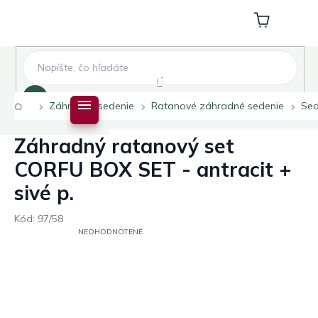
Prejsť
na
Nákupný
obsah
košík
Hľadať
Domov
Záhradné sedenie
Ratanové záhradné sedenie
Sed
Záhradný ratanový set
CORFU BOX SET - antracit +
sivé p.
Kód:
97/58
PRIEMERNÉ
NEOHODNOTENÉ
HODNOTENIE
PRODUKTU
JE
0,0
Z
5
HVIEZDIČIEK.