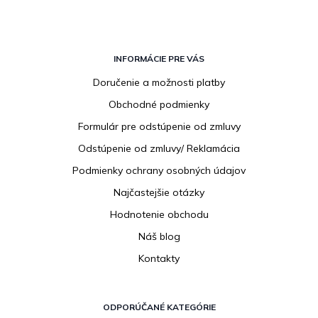
Z
á
INFORMÁCIE PRE VÁS
p
Doručenie a možnosti platby
ä
Obchodné podmienky
t
i
Formulár pre odstúpenie od zmluvy
e
Odstúpenie od zmluvy/ Reklamácia
Podmienky ochrany osobných údajov
Najčastejšie otázky
Hodnotenie obchodu
Náš blog
Kontakty
ODPORÚČANÉ KATEGÓRIE