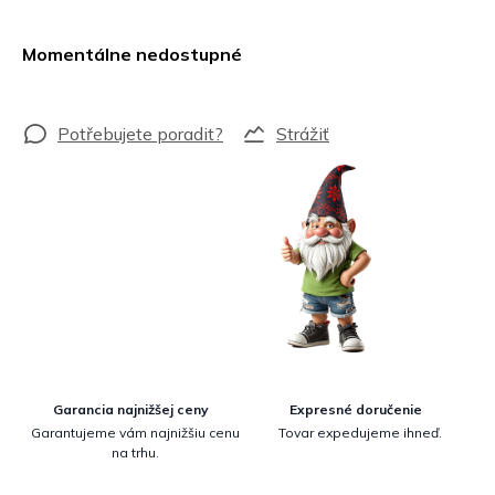
Jednotková
cena:
Momentálne nedostupné
Strážiť
Garancia najnižšej ceny
Expresné doručenie
Garantujeme vám najnižšiu cenu
Tovar expedujeme ihneď.
na trhu.