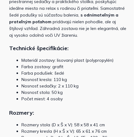
priestrannej sedačky a praktického stolíka, poskytujúc
ideálne miesto na relax s rodinou či priateľmi. Samostatné
šedé podušky sú súčasťou balenia,
s odnímateľným a
prateľným poťahom
pridávajú nielen pohodlie, ale aj
štýlový vzhľad. Záhradná zostava nie je len elegantná, ale
aj vysoko odolná voči UV žiareniu.
Technické špecifikácie:
Materiál zostavy: lisovaný plast (polypropylén)
Farba zostavy: grafit
Farba podušiek: šedé
Nosnosť kresla: 110 kg
Nosnosť sedačky: 2 x 110 kg
Nosnosť stola: 50 kg
Počet miest: 4 osoby
Rozmery:
Rozmery stola (D x Š x V): 58 x 58 x 41 cm
Rozmery kresla (H x Š x V): 65 x 61 x 76 cm