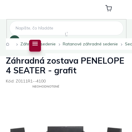
Prejsť
na
Nákupný
obsah
košík
Hľadať
Domov
Záhradné sedenie
Ratanové záhradné sedenie
Sed
Záhradná zostava PENELOPE
4 SEATER - grafit
Kód:
Z0111R1--4100
PRIEMERNÉ
NEOHODNOTENÉ
HODNOTENIE
PRODUKTU
JE
0,0
Z
5
HVIEZDIČIEK.