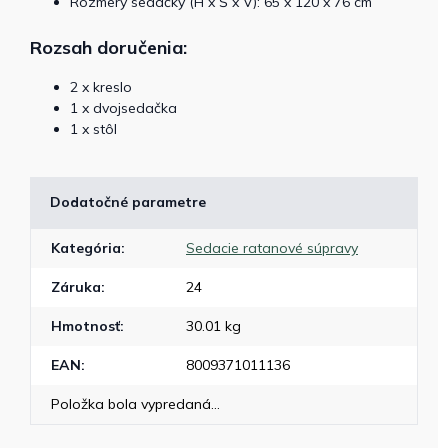
Rozmery sedačky (H x Š x V): 65 x 120 x 76 cm
Rozsah doručenia:
2 x kreslo
1 x dvojsedačka
1 x stôl
Dodatočné parametre
Kategória
:
Sedacie ratanové súpravy
Záruka
:
24
Hmotnosť
:
30.01 kg
EAN
:
8009371011136
Položka bola vypredaná…