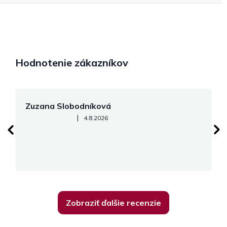
Hodnotenie zákazníkov
Zuzana Slobodníková
R
Hodnotenie obchodu je 5 z 5 hviezdičiek.
|
4.8.2026
su
K
Zobraziť ďalšie recenzie