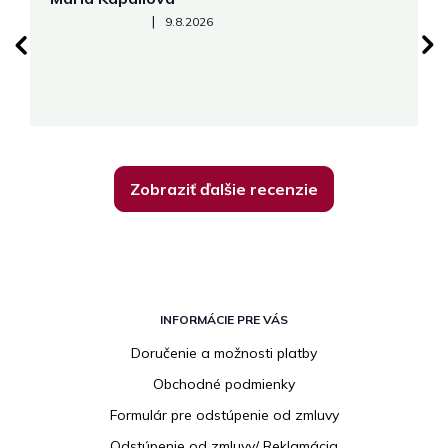
Hodnotenie obchodu je 5 z 5 hviezdičiek.
|
9.8.2026
Zobraziť ďalšie recenzie
Z
á
INFORMÁCIE PRE VÁS
p
Doručenie a možnosti platby
ä
Obchodné podmienky
t
i
Formulár pre odstúpenie od zmluvy
e
Odstúpenie od zmluvy/ Reklamácia