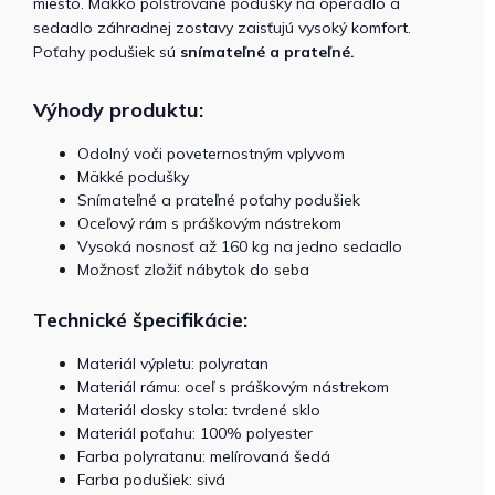
miesto. Mäkko polstrované podušky na operadlo a
sedadlo záhradnej zostavy zaisťujú vysoký komfort.
Poťahy podušiek sú
snímateľné a prateľné.
Výhody produktu:
Odolný voči poveternostným vplyvom
Mäkké podušky
Snímateľné a prateľné poťahy podušiek
Oceľový rám s práškovým nástrekom
Vysoká nosnosť až 160 kg na jedno sedadlo
Možnosť zložiť nábytok do seba
Technické špecifikácie:
Materiál výpletu: polyratan
Materiál rámu: oceľ s práškovým nástrekom
Materiál dosky stola: tvrdené sklo
Materiál poťahu: 100% polyester
Farba polyratanu: melírovaná šedá
Farba podušiek: sivá