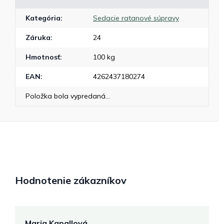
Kategória
:
Sedacie ratanové súpravy
Záruka
:
24
Hmotnosť
:
100 kg
EAN
:
4262437180274
Položka bola vypredaná…
Hodnotenie zákazníkov
Maria Kapallová
J