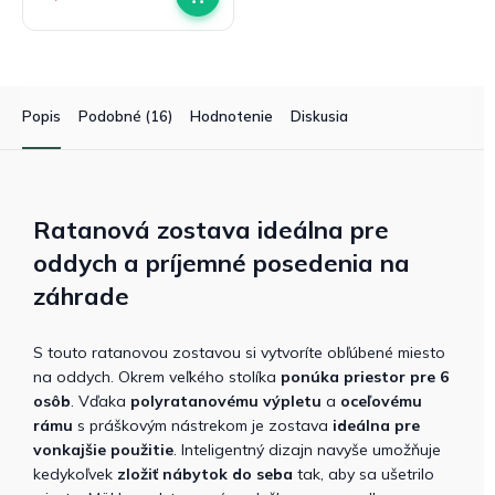
z
5
hviezdičiek.
Popis
Podobné (16)
Hodnotenie
Diskusia
Ratanová zostava ideálna pre
oddych a príjemné posedenia na
záhrade
S touto ratanovou zostavou si vytvoríte obľúbené miesto
na oddych. Okrem veľkého stolíka
ponúka priestor pre 6
osôb
. Vďaka
polyratanovému výpletu
a
oceľovému
rámu
s práškovým nástrekom je zostava
ideálna pre
vonkajšie použitie
. Inteligentný dizajn navyše umožňuje
kedykoľvek
zložiť nábytok do seba
tak, aby sa ušetrilo