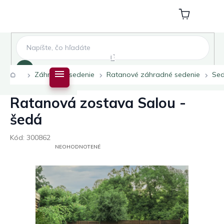
Prejsť
na
Nákupný
obsah
košík
Hľadať
Domov
Záhradné sedenie
Ratanové záhradné sedenie
Sed
Ratanová zostava Salou -
šedá
Kód:
300862
PRIEMERNÉ
NEOHODNOTENÉ
HODNOTENIE
PRODUKTU
JE
0,0
Z
5
HVIEZDIČIEK.