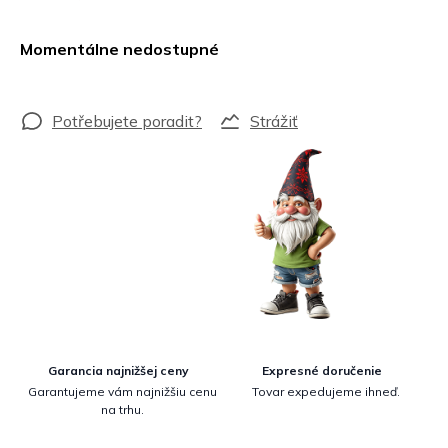
Jednotková
cena:
Momentálne nedostupné
Strážiť
Garancia najnižšej ceny
Expresné doručenie
Garantujeme vám najnižšiu cenu
Tovar expedujeme ihneď.
na trhu.