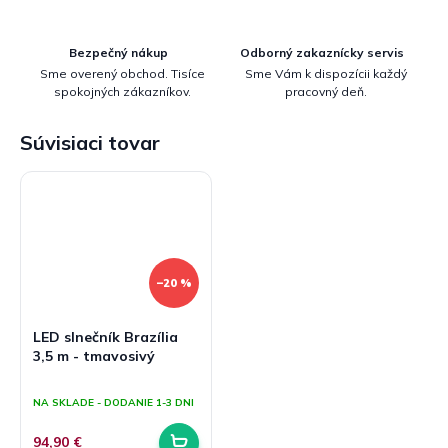
Bezpečný nákup
Odborný zakaznícky servis
Sme overený obchod. Tisíce
Sme Vám k dispozícii každý
spokojných zákazníkov.
pracovný deň.
Súvisiaci tovar
–20 %
LED slnečník Brazília
3,5 m - tmavosivý
Priemerné
hodnotenie
NA SKLADE - DODANIE 1-3 DNI
produktu
je
94,90 €
5,0