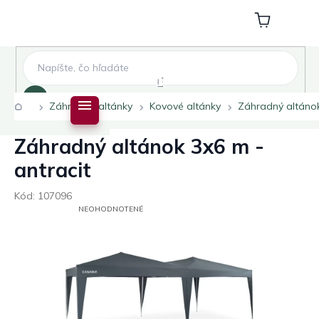
Prejsť
na
Nákupný
obsah
košík
Hľadať
Domov
Záhradné altánky
Kovové altánky
Záhradný altánok
Záhradný altánok 3x6 m -
antracit
Kód:
107096
PRIEMERNÉ
NEOHODNOTENÉ
HODNOTENIE
PRODUKTU
JE
0,0
Z
5
HVIEZDIČIEK.