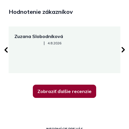
Hodnotenie zákazníkov
Zuzana Slobodníková
R
Hodnotenie obchodu je 5 z 5 hviezdičiek.
|
4.8.2026
su
K
Zobraziť ďalšie recenzie
Z
INFORMÁCIE PRE VÁS