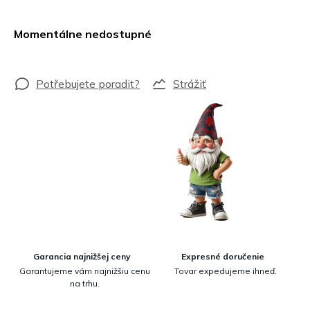
Jednotková
cena:
Momentálne nedostupné
Strážiť
Garancia najnižšej ceny
Expresné doručenie
Garantujeme vám najnižšiu cenu
Tovar expedujeme ihneď.
na trhu.