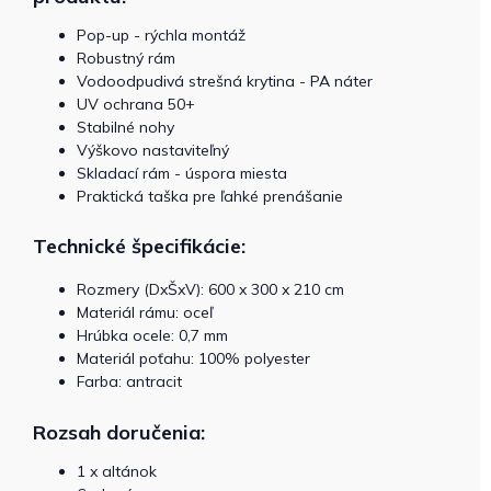
Pop-up - rýchla montáž
Robustný rám
Vodoodpudivá strešná krytina - PA náter
UV ochrana 50+
Stabilné nohy
Výškovo nastaviteľný
Skladací rám - úspora miesta
Praktická taška pre ľahké prenášanie
Technické špecifikácie:
Rozmery (DxŠxV): 600 x 300 x 210 cm
Materiál rámu: oceľ
Hrúbka ocele: 0,7 mm
Materiál poťahu: 100% polyester
Farba: antracit
Rozsah doručenia:
1 x altánok