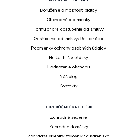
á
p
Doručenie a možnosti platby
ä
Obchodné podmienky
t
i
Formulár pre odstúpenie od zmluvy
e
Odstúpenie od zmluvy/ Reklamácia
Podmienky ochrany osobných údajov
Najčastejšie otázky
Hodnotenie obchodu
Náš blog
Kontakty
ODPORÚČANÉ KATEGÓRIE
Zahradné sedenie
Zahradné domčeky
Záhradné skleníky, fóliovníky a pareniská