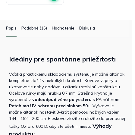
Popis
Podobné (16)
Hodnotenie
Diskusia
Ideálny pre spontánne príležitosti
Vďaka praktickému skladaciemu systému je možné altánok
kompletne zložiť v niekoľkých krokoch. Kovové vzpery a
ukotvovacie nohy dodávajú altánku stabilnú konštrukciu.
Oceľové rúrky majú hrúbku 0,7 mm. Strešná krytina je
vyrobená z
vodoodpudivého polyesteru
s PA náterom.
Poťah má UV ochranu pred slnkom 50+
. Výškovo je
možné altánok nastaviť 3-krát pomocou nožných vzpier:
184 - 192 - 200 cm. Bleskovo zložíte a uložíte do prenosnej
Výhody
tašky Oxford 600 D, aby ste ušetrili miesto.
produktu: