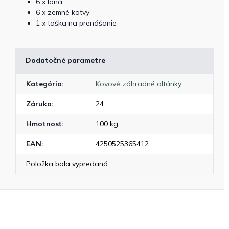
6 x laná
6 x zemné kotvy
1 x taška na prenášanie
Dodatočné parametre
Kategória
:
Kovové záhradné altánky
Záruka
:
24
Hmotnosť
:
100 kg
EAN
:
4250525365412
Položka bola vypredaná…