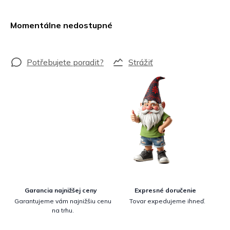
Jednotková
cena:
Momentálne nedostupné
Strážiť
Garancia najnižšej ceny
Expresné doručenie
Garantujeme vám najnižšiu cenu
Tovar expedujeme ihneď.
na trhu.