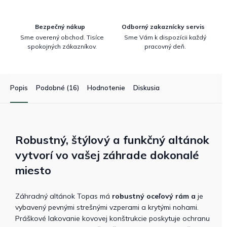
Bezpečný nákup
Odborný zakaznícky servis
Sme overený obchod. Tisíce
Sme Vám k dispozícii každý
spokojných zákazníkov.
pracovný deň.
Popis
Podobné (16)
Hodnotenie
Diskusia
Robustný, štýlový a funkčný altánok
vytvorí vo vašej záhrade dokonalé
miesto
Záhradný altánok Topas má
robustný oceľový rám a
je
vybavený pevnými strešnými vzperami a krytými nohami.
Práškové lakovanie kovovej konštrukcie poskytuje ochranu