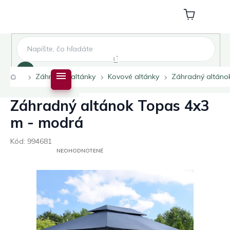
Prejsť
na
Nákupný
obsah
košík
Hľadať
Domov
Záhradné altánky
Kovové altánky
Záhradný altáno
Záhradný altánok Topas 4x3
m - modrá
Kód:
994681
PRIEMERNÉ
NEOHODNOTENÉ
HODNOTENIE
PRODUKTU
JE
0,0
Z
5
HVIEZDIČIEK.