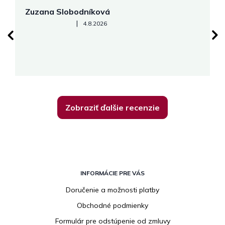
Zuzana Slobodníková
R
Hodnotenie obchodu je 5 z 5 hviezdičiek.
|
4.8.2026
su
K
Zobraziť ďalšie recenzie
Z
á
INFORMÁCIE PRE VÁS
p
Doručenie a možnosti platby
ä
Obchodné podmienky
t
i
Formulár pre odstúpenie od zmluvy