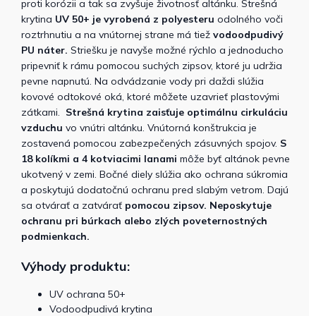
proti korózii a tak sa zvyšuje životnosť altánku. Strešná
krytina
UV 50+ je vyrobená z polyesteru
odolného voči
roztrhnutiu a na vnútornej strane má tiež
vodoodpudivý
PU náter.
Striešku je navyše možné rýchlo a jednoducho
pripevniť k rámu pomocou suchých zipsov, ktoré ju udržia
pevne napnutú. Na odvádzanie vody pri daždi slúžia
kovové odtokové oká, ktoré môžete uzavrieť plastovými
zátkami.
Strešná krytina zaisťuje optimálnu cirkuláciu
vzduchu
vo vnútri altánku. Vnútorná konštrukcia je
zostavená pomocou zabezpečených zásuvných spojov.
S
18 kolíkmi a 4 kotviacimi lanami
môže byť altánok pevne
ukotvený v zemi. Bočné diely slúžia ako ochrana súkromia
a poskytujú dodatočnú ochranu pred slabým vetrom. Dajú
sa otvárať a zatvárať
pomocou zipsov. Neposkytuje
ochranu pri búrkach alebo zlých poveternostných
podmienkach.
Výhody produktu:
UV ochrana 50+
Vodoodpudivá krytina