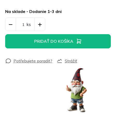
Jednotková
cena:
Na sklade - Dodanie 1-3 dni
PRIDAŤ DO KOŠÍKA
Strážiť