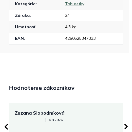
Kategória
:
Taburetky
Záruka
:
24
Hmotnosť
:
4.3 kg
EAN
:
4250525347333
Hodnotenie zákazníkov
Zuzana Slobodníková
R
Hodnotenie obchodu je 5 z 5 hviezdičiek.
|
4.8.2026
su