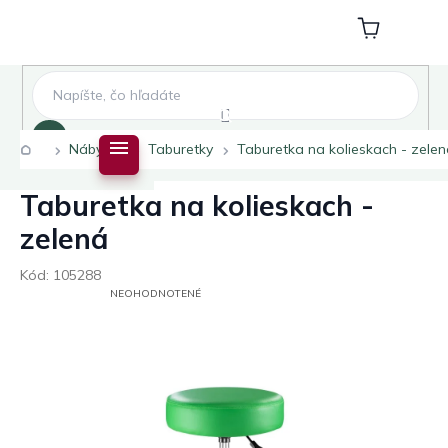
Prejsť
na
Nákupný
obsah
košík
Hľadať
Domov
Nábytok
Taburetky
Taburetka na kolieskach - zele
Taburetka na kolieskach -
zelená
Kód:
105288
PRIEMERNÉ
NEOHODNOTENÉ
HODNOTENIE
PRODUKTU
JE
0,0
Z
5
HVIEZDIČIEK.