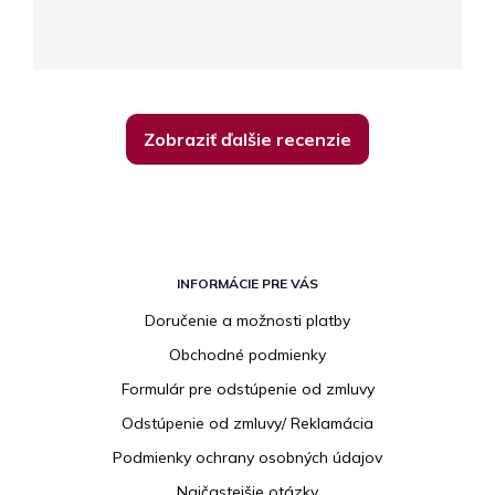
K
Zobraziť ďalšie recenzie
Z
á
INFORMÁCIE PRE VÁS
p
Doručenie a možnosti platby
ä
Obchodné podmienky
t
i
Formulár pre odstúpenie od zmluvy
e
Odstúpenie od zmluvy/ Reklamácia
Podmienky ochrany osobných údajov
Najčastejšie otázky