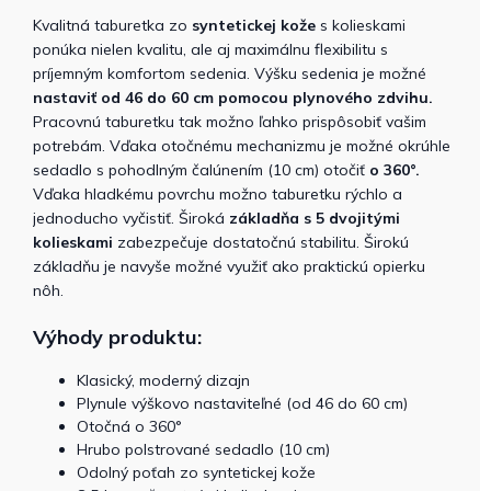
Kvalitná taburetka zo
syntetickej kože
s kolieskami
ponúka nielen kvalitu, ale aj maximálnu flexibilitu s
príjemným komfortom sedenia. Výšku sedenia je možné
nastaviť od 46 do 60 cm pomocou plynového zdvihu.
Pracovnú taburetku tak možno ľahko prispôsobiť vašim
potrebám. Vďaka otočnému mechanizmu je možné okrúhle
sedadlo s pohodlným čalúnením (10 cm) otočiť
o 360°.
Vďaka hladkému povrchu možno taburetku rýchlo a
jednoducho vyčistiť. Široká
základňa s 5 dvojitými
kolieskami
zabezpečuje dostatočnú stabilitu. Širokú
základňu je navyše možné využiť ako praktickú opierku
nôh.
Výhody produktu:
Klasický, moderný dizajn
Plynule výškovo nastaviteľné (od 46 do 60 cm)
Otočná o 360°
Hrubo polstrované sedadlo (10 cm)
Odolný poťah zo syntetickej kože