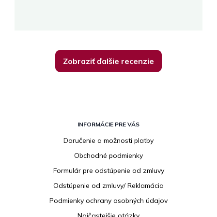
K
Zobraziť ďalšie recenzie
Z
á
INFORMÁCIE PRE VÁS
p
Doručenie a možnosti platby
ä
Obchodné podmienky
t
i
Formulár pre odstúpenie od zmluvy
e
Odstúpenie od zmluvy/ Reklamácia
Podmienky ochrany osobných údajov
Najčastejšie otázky