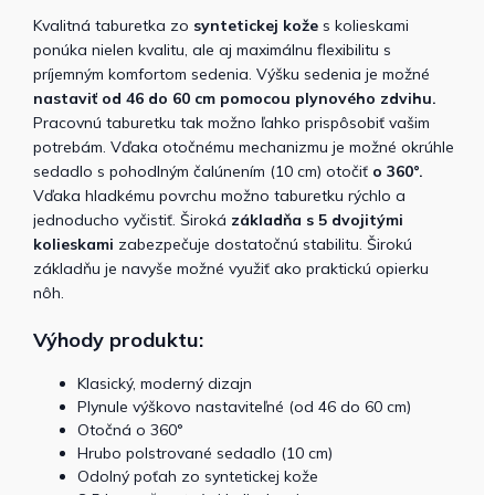
Kvalitná taburetka zo
syntetickej kože
s kolieskami
ponúka nielen kvalitu, ale aj maximálnu flexibilitu s
príjemným komfortom sedenia. Výšku sedenia je možné
nastaviť od 46 do 60 cm pomocou plynového zdvihu.
Pracovnú taburetku tak možno ľahko prispôsobiť vašim
potrebám. Vďaka otočnému mechanizmu je možné okrúhle
sedadlo s pohodlným čalúnením (10 cm) otočiť
o 360°.
Vďaka hladkému povrchu možno taburetku rýchlo a
jednoducho vyčistiť. Široká
základňa s 5 dvojitými
kolieskami
zabezpečuje dostatočnú stabilitu. Širokú
základňu je navyše možné využiť ako praktickú opierku
nôh.
Výhody produktu:
Klasický, moderný dizajn
Plynule výškovo nastaviteľné (od 46 do 60 cm)
Otočná o 360°
Hrubo polstrované sedadlo (10 cm)
Odolný poťah zo syntetickej kože