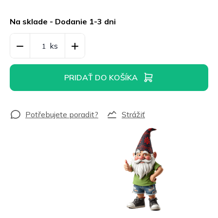
Jednotková
cena:
Na sklade - Dodanie 1-3 dni
PRIDAŤ DO KOŠÍKA
Strážiť