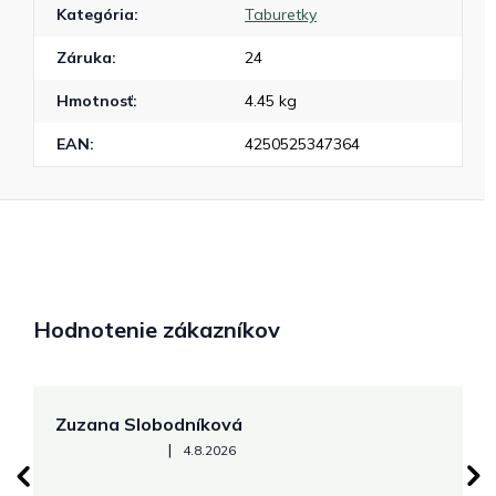
Kategória
:
Taburetky
Záruka
:
24
Hmotnosť
:
4.45 kg
EAN
:
4250525347364
Hodnotenie zákazníkov
Zuzana Slobodníková
R
Hodnotenie obchodu je 5 z 5 hviezdičiek.
|
4.8.2026
su