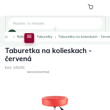
Prejsť
na
Nákupný
obsah
košík
Hľadať
Domov
Nábytok
Taburetky
Taburetka na kolieskach - červ
Taburetka na kolieskach -
červená
Kód:
105291
PRIEMERNÉ
NEOHODNOTENÉ
HODNOTENIE
PRODUKTU
JE
0,0
Z
5
HVIEZDIČIEK.