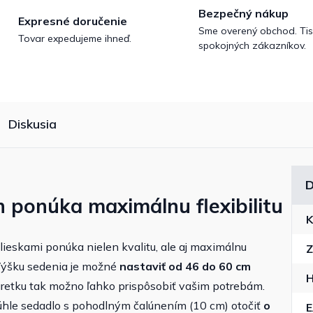
Bezpečný nákup
Expresné doručenie
Sme overený obchod. Tis
Tovar expedujeme ihneď.
spokojných zákazníkov.
Diskusia
D
 ponúka maximálnu flexibilitu
K
lieskami ponúka nielen kvalitu, ale aj maximálnu
Z
 Výšku sedenia je možné
nastaviť od 46 do 60 cm
H
retku tak možno ľahko prispôsobiť vašim potrebám.
le sedadlo s pohodlným čalúnením (10 cm) otočiť
o