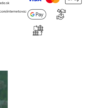
ada.sk
com/internetovazahrada.sk/