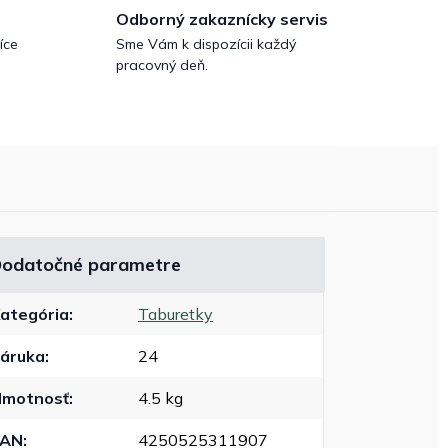
Odborný zakaznícky servis
íce
Sme Vám k dispozícii každý
pracovný deň.
odatočné parametre
ategória
:
Taburetky
áruka
:
24
motnosť
:
4.5 kg
EAN
:
4250525311907