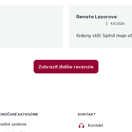
Renata Lazorova
Hodnotenie obchodu je 5 z 
|
4.8.2026
Krásny stôl. Splnil moje 
Zobraziť ďalšie recenzie
ORÚČANÉ KATEGÓRIE
KONTAKT
adné sedenie
Kontakt