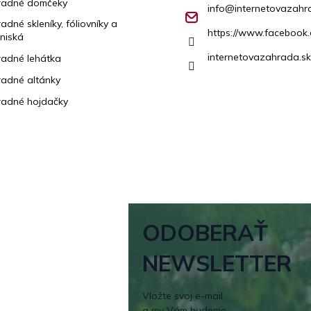
radné domčeky
info
@
internetovazahr
adné skleníky, fóliovníky a
https://www.facebook.
niská
internetovazahrada.sk
adné lehátka
adné altánky
adné hojdačky
ODOBERAŤ
NEWSLETTER
Vložte svoj e-mail
a my Vám budeme