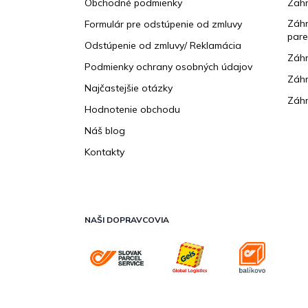
Obchodné podmienky
Zah
i
e
Záhr
Formulár pre odstúpenie od zmluvy
pare
Odstúpenie od zmluvy/ Reklamácia
Záhr
Podmienky ochrany osobných údajov
Záhr
Najčastejšie otázky
Záhr
Hodnotenie obchodu
Náš blog
Kontakty
NAŠI DOPRAVCOVIA