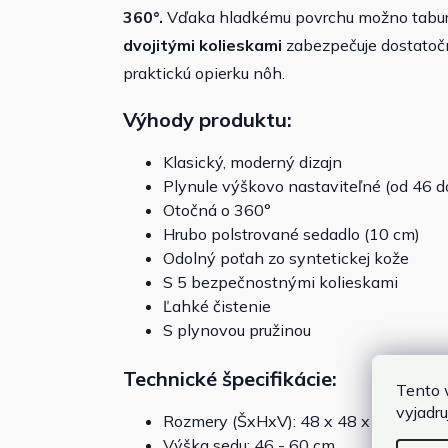
360°.
Vďaka hladkému povrchu možno taburet
dvojitými kolieskami
zabezpečuje dostatočnú
praktickú opierku nôh.
Výhody produktu:
Klasický, moderný dizajn
Plynule výškovo nastaviteľné (od 46 d
Otočná o 360°
Hrubo polstrované sedadlo (10 cm)
Odolný poťah zo syntetickej kože
S 5 bezpečnostnými kolieskami
Ľahké čistenie
S plynovou pružinou
Technické špecifikácie:
Tento 
vyjadru
Rozmery (ŠxHxV): 48 x 48 x 46 - 60 c
Výška sedu: 46 - 60 cm