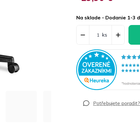
Jednotková
cena:
Na sklade - Dodanie 1-3 d