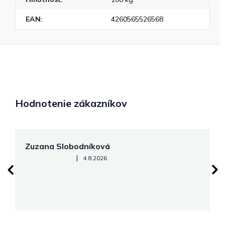
EAN
:
4260565526568
Hodnotenie zákazníkov
Zuzana Slobodníková
R
Hodnotenie obchodu je 5 z 5 hviezdičiek.
|
4.8.2026
su
K