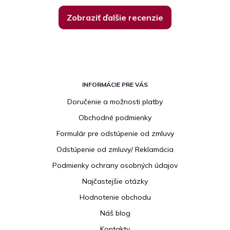
Zobraziť ďalšie recenzie
Z
á
INFORMÁCIE PRE VÁS
p
Doručenie a možnosti platby
ä
Obchodné podmienky
t
i
Formulár pre odstúpenie od zmluvy
e
Odstúpenie od zmluvy/ Reklamácia
Podmienky ochrany osobných údajov
Najčastejšie otázky
Hodnotenie obchodu
Náš blog
Kontakty