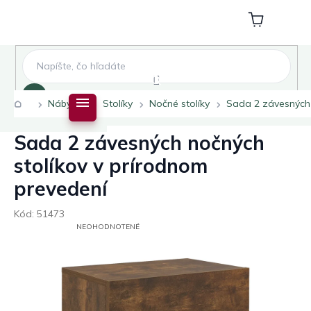
Prejsť
na
Nákupný
obsah
košík
Hľadať
Domov
Nábytok
Stolíky
Nočné stolíky
Sada 2 závesných 
Sada 2 závesných nočných
stolíkov v prírodnom
prevedení
Kód:
51473
PRIEMERNÉ
NEOHODNOTENÉ
HODNOTENIE
PRODUKTU
JE
0,0
Z
5
HVIEZDIČIEK.