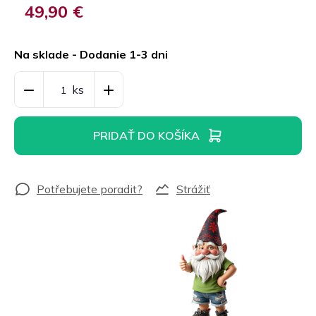
49,90 €
Jednotková
cena:
Na sklade - Dodanie 1-3 dni
PRIDAŤ DO KOŠÍKA
Strážiť