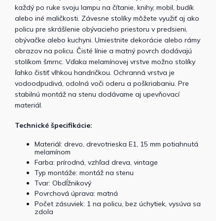
každý po ruke svoju lampu na čítanie, knihy, mobil, budík
alebo iné maličkosti. Závesne stolíky môžete využiť aj ako
policu pre skrášlenie obývacieho priestoru v predsieni,
obývačke alebo kuchyni. Umiestnite dekorácie alebo rámy
obrazov na policu. Čisté línie a matný povrch dodávajú
stolíkom šmrnc. Vďaka melamínovej vrstve možno stolíky
ľahko čistiť vlhkou handričkou. Ochranná vrstva je
vodoodpudivá, odolná voči oderu a poškriabaniu. Pre
stabilnú montáž na stenu dodávame aj upevňovací
materiál.
Technické špecifikácie:
Materiál: drevo, drevotrieska E1, 15 mm potiahnutá
melamínom
Farba: prírodná, vzhľad dreva, vintage
Typ montáže: montáž na stenu
Tvar: Obdĺžnikový
Povrchová úprava: matná
Počet zásuviek: 1 na policu, bez úchytiek, vysúva sa
zdola