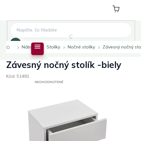
Prejsť
na
Nákupný
obsah
košík
Hľadať
Domov
Nábytok
Stolíky
Nočné stolíky
Závesný nočný stol
Závesný nočný stolík -biely
Kód:
51481
PRIEMERNÉ
NEOHODNOTENÉ
HODNOTENIE
PRODUKTU
JE
0,0
Z
5
HVIEZDIČIEK.