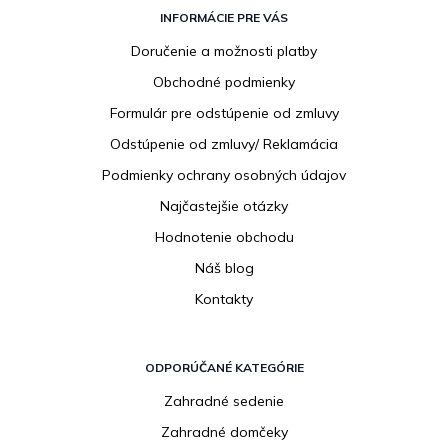
á
INFORMÁCIE PRE VÁS
p
Doručenie a možnosti platby
ä
Obchodné podmienky
t
i
Formulár pre odstúpenie od zmluvy
e
Odstúpenie od zmluvy/ Reklamácia
Podmienky ochrany osobných údajov
Najčastejšie otázky
Hodnotenie obchodu
Náš blog
Kontakty
ODPORÚČANÉ KATEGÓRIE
Zahradné sedenie
Zahradné domčeky