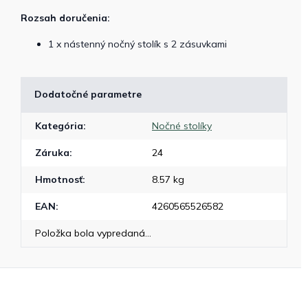
Rozsah doručenia:
1 x nástenný nočný stolík s 2 zásuvkami
Dodatočné parametre
Kategória
:
Nočné stolíky
Záruka
:
24
Hmotnosť
:
8.57 kg
EAN
:
4260565526582
Položka bola vypredaná…