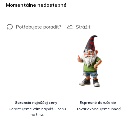
cena:
Momentálne nedostupné
Strážiť
Garancia najnižšej ceny
Expresné doručenie
Garantujeme vám najnižšiu cenu
Tovar expedujeme ihneď.
na trhu.