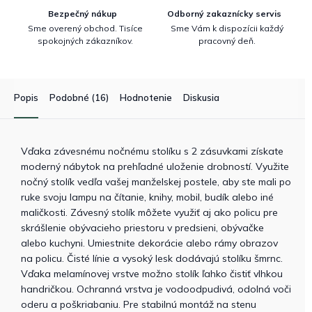
Bezpečný nákup
Odborný zakaznícky servis
Sme overený obchod. Tisíce
Sme Vám k dispozícii každý
spokojných zákazníkov.
pracovný deň.
Popis
Podobné (16)
Hodnotenie
Diskusia
Vďaka závesnému nočnému stolíku s 2 zásuvkami získate
moderný nábytok na prehľadné uloženie drobností. Využite
nočný stolík vedľa vašej manželskej postele, aby ste mali po
ruke svoju lampu na čítanie, knihy, mobil, budík alebo iné
maličkosti. Závesný stolík môžete využiť aj ako policu pre
skrášlenie obývacieho priestoru v predsieni, obývačke
alebo kuchyni. Umiestnite dekorácie alebo rámy obrazov
na policu. Čisté línie a vysoký lesk dodávajú stolíku šmrnc.
Vďaka melamínovej vrstve možno stolík ľahko čistiť vlhkou
handričkou. Ochranná vrstva je vodoodpudivá, odolná voči
oderu a poškriabaniu. Pre stabilnú montáž na stenu