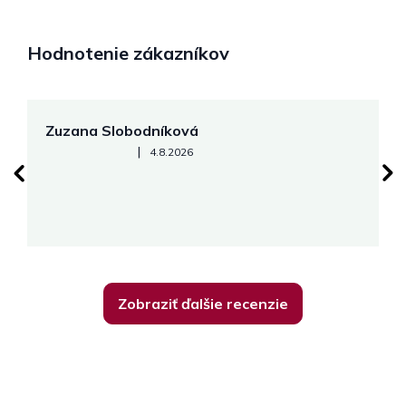
Hodnotenie zákazníkov
Zuzana Slobodníková
R
Hodnotenie obchodu je 5 z 5 hviezdičiek.
|
4.8.2026
su
K
Zobraziť ďalšie recenzie
Z