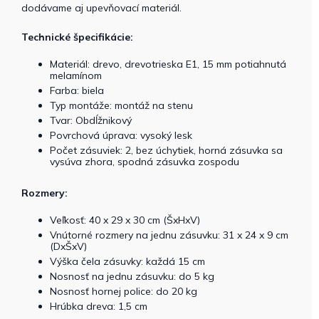
dodávame aj upevňovací materiál.
Technické špecifikácie:
Materiál: drevo, drevotrieska E1, 15 mm potiahnutá
melamínom
Farba: biela
Typ montáže: montáž na stenu
Tvar: Obdĺžnikový
Povrchová úprava: vysoký lesk
Počet zásuviek: 2, bez úchytiek, horná zásuvka sa
vysúva zhora, spodná zásuvka zospodu
Rozmery:
Veľkosť: 40 x 29 x 30 cm (ŠxHxV)
Vnútorné rozmery na jednu zásuvku: 31 x 24 x 9 cm
(DxŠxV)
Výška čela zásuvky: každá 15 cm
Nosnosť na jednu zásuvku: do 5 kg
Nosnosť hornej police: do 20 kg
Hrúbka dreva: 1,5 cm