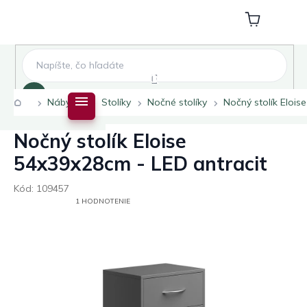
Prejsť
na
Nákupný
obsah
košík
Hľadať
Domov
Nábytok
Stolíky
Nočné stolíky
Nočný stolík Elois
Nočný stolík Eloise
54x39x28cm - LED antracit
Kód:
109457
PRIEMERNÉ
1 HODNOTENIE
HODNOTENIE
PRODUKTU
JE
5,0
Z
5
HVIEZDIČIEK.