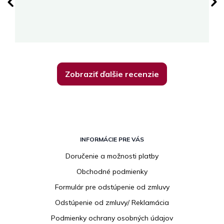
su
K
Zobraziť ďalšie recenzie
Z
á
INFORMÁCIE PRE VÁS
p
Doručenie a možnosti platby
ä
Obchodné podmienky
t
i
Formulár pre odstúpenie od zmluvy
e
Odstúpenie od zmluvy/ Reklamácia
Podmienky ochrany osobných údajov