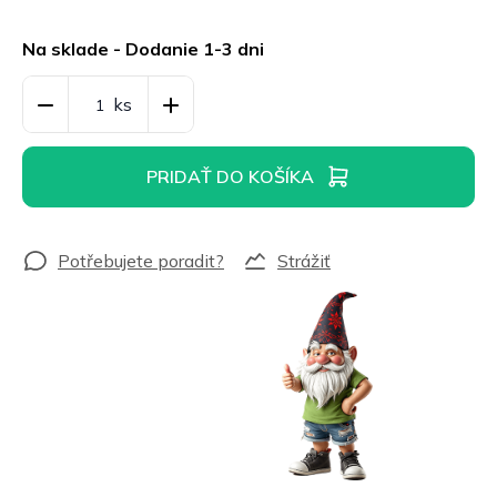
Jednotková
cena:
Na sklade - Dodanie 1-3 dni
PRIDAŤ DO KOŠÍKA
Strážiť