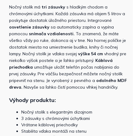
Nočný stolík má
tri zásuvky
s hladkým chodom a
chrómovými úchytkami. Každá zásuvka má objem 5 litrov a
poskytuje dostatok úložného priestoru. Integrované
osvetlenie zásuvky
sa automaticky zapína a vypína
pomocou
snímača vzdialenosti.
To znamená, že máte
všetko vždy po ruke, dokonca aj v tme. Na hornej poličke je
dostatok miesta na umiestnenie budíka, knihy či nočnej
lampy. Nočný stolík je vďaka svojej
výške 54 cm
vhodný pre
niekoľko výšok postele a je ľahko prístupný.
Káblová
priechodka
umožňuje uložiť telefón počas nabíjania do
prvej zásuvky. Pre väčšiu bezpečnosť môžete nočný stolík
pripevniť na stenu. Je vyrobený z pevného a
odolného MDF
dreva.
Navyše sa ľahko čistí pomocou vlhkej handričky.
Výhody produktu:
Nočný stolík s elegantným dizajnom
3 zásuvky s chrómovými úchytkami
Vrátane káblovej priechodky
Stabilita vďaka montáži na stenu