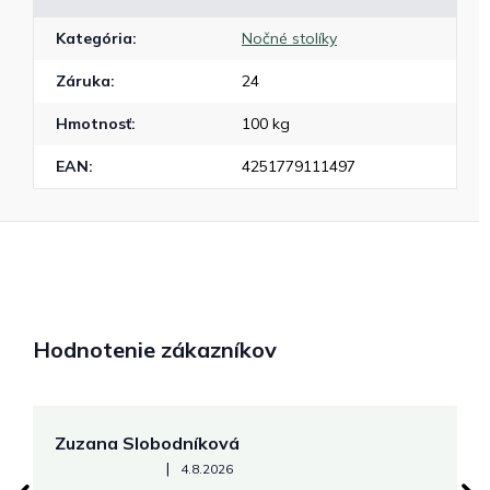
Kategória
:
Nočné stolíky
Záruka
:
24
Hmotnosť
:
100 kg
EAN
:
4251779111497
Hodnotenie zákazníkov
Zuzana Slobodníková
R
Hodnotenie obchodu je 5 z 5 hviezdičiek.
|
4.8.2026