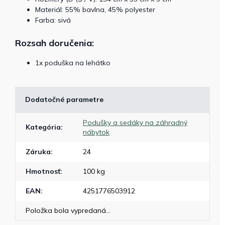
Materiál: 55% bavlna, 45% polyester
Farba: sivá
Rozsah doručenia:
1x poduška na lehátko
Dodatočné parametre
Podušky a sedáky na záhradný
Kategória
:
nábytok
Záruka
:
24
Hmotnosť
:
100 kg
EAN
:
4251776503912
Položka bola vypredaná…