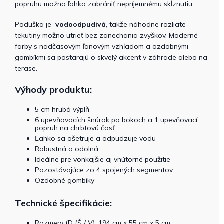
popruhu možno ľahko zabrániť nepríjemnému skĺznutiu.
Poduška je
vodoodpudivá
, takže náhodne rozliate
tekutiny možno utrieť bez zanechania zvyškov. Moderné
farby s nadčasovým ľanovým vzhľadom a ozdobnými
gombíkmi sa postarajú o skvelý akcent v záhrade alebo na
terase.
Výhody produktu:
5 cm hrubá výplň
6 upevňovacích šnúrok po bokoch a 1 upevňovací
popruh na chrbtovú časť
Ľahko sa ošetruje a odpudzuje vodu
Robustná a odolná
Ideálne pre vonkajšie aj vnútorné použitie
Pozostávajúce zo 4 spojených segmentov
Ozdobné gombíky
Technické špecifikácie:
Rozmery (D (Š / V): 194 cm x 55 cm x 5 cm