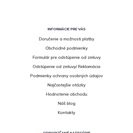
Z
á
INFORMÁCIE PRE VÁS
p
Doručenie a možnosti platby
ä
Obchodné podmienky
t
i
Formulár pre odstúpenie od zmluvy
e
Odstúpenie od zmluvy/ Reklamácia
Podmienky ochrany osobných údajov
Najčastejšie otázky
Hodnotenie obchodu
Náš blog
Kontakty
ODPORÚČANÉ KATEGÓRIE