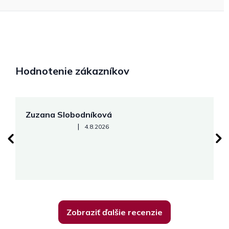
Hodnotenie zákazníkov
Zuzana Slobodníková
R
Hodnotenie obchodu je 5 z 5 hviezdičiek.
|
4.8.2026
su
K
Zobraziť ďalšie recenzie