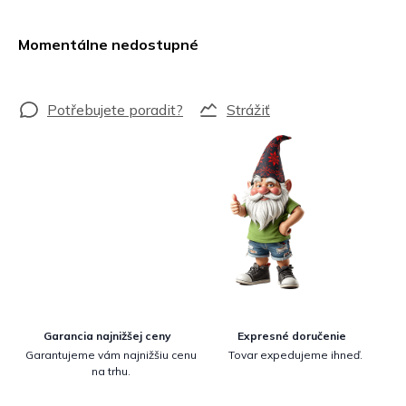
Jednotková
cena:
Momentálne nedostupné
Strážiť
Garancia najnižšej ceny
Expresné doručenie
Garantujeme vám najnižšiu cenu
Tovar expedujeme ihneď.
na trhu.