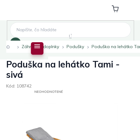
Prejsť
na
Nákupný
obsah
košík
Hľadať
Domov
Záhradné doplnky
Podušky
Poduška na lehátko Tam
Poduška na lehátko Tami -
sivá
Kód:
108742
PRIEMERNÉ
NEOHODNOTENÉ
HODNOTENIE
PRODUKTU
JE
0,0
Z
5
HVIEZDIČIEK.