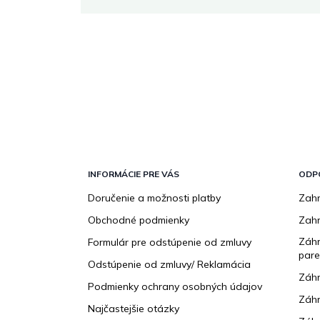
Z
á
p
INFORMÁCIE PRE VÁS
ODP
ä
Doručenie a možnosti platby
Zahr
t
Obchodné podmienky
Zah
i
e
Záhr
Formulár pre odstúpenie od zmluvy
pare
Odstúpenie od zmluvy/ Reklamácia
Záhr
Podmienky ochrany osobných údajov
Záhr
Najčastejšie otázky