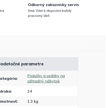
Odborný zakaznícky servis
íce
Sme Vám k dispozícii každý
pracovný deň.
odatočné parametre
Podušky a sedáky na
ategória
:
záhradný nábytok
áruka
:
24
motnosť
:
1.3 kg