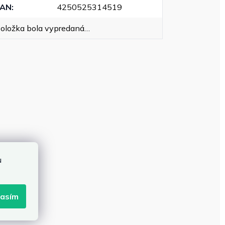
EAN
:
4250525314519
oložka bola vypredaná…
u
lasím