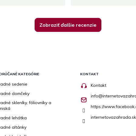
Zobraziť ďalšie recenzie
ORÚČANÉ KATEGÓRIE
KONTAKT
adné sedenie
Kontakt
radné domčeky
info
@
internetovazahr
adné skleníky, fóliovníky a
https://www.facebook.
niská
internetovazahrada.sk
adné lehátka
adné altánky