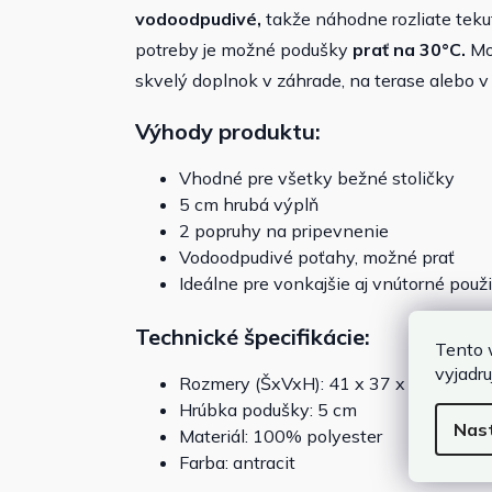
vodoodpudivé,
takže náhodne rozliate teku
potreby je možné podušky
prať na 30°C.
Mod
skvelý doplnok v záhrade, na terase alebo 
Výhody produktu:
Vhodné pre všetky bežné stoličky
5 cm hrubá výplň
2 popruhy na pripevnenie
Vodoodpudivé poťahy, možné prať
Ideálne pre vonkajšie aj vnútorné použi
Technické špecifikácie:
Tento 
vyjadru
Rozmery (ŠxVxH): 41 x 37 x 5 cm
Hrúbka podušky: 5 cm
Nas
Materiál: 100% polyester
Farba: antracit