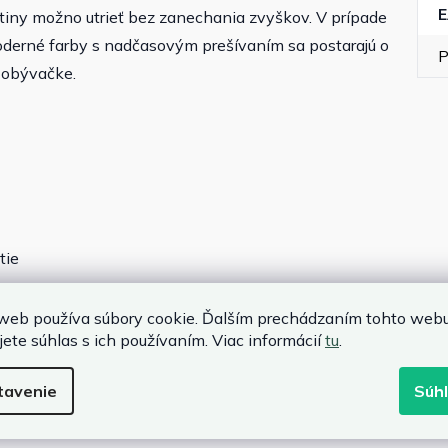
tiny možno utrieť bez zanechania zvyškov. V prípade
erné farby s nadčasovým prešívaním sa postarajú o
P
v obývačke.
tie
web používa súbory cookie. Ďalším prechádzaním tohto web
jete súhlas s ich používaním. Viac informácií
tu
.
tavenie
Súh