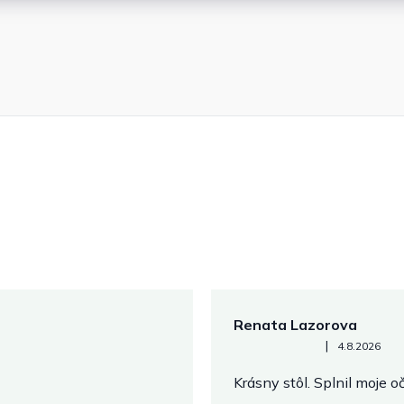
Renata Lazorova
Hodnotenie obchodu je 5 z 
|
4.8.2026
Krásny stôl. Splnil moje 