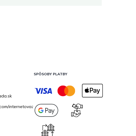
SPÔSOBY PLATBY
ada.sk
com/internetovazahrada.sk/