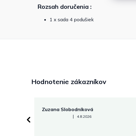
Rozsah doručenia
:
1 x sada 4 podušiek
Hodnotenie zákazníkov
Zuzana Slobodníková
Hodnotenie obchodu je 5 z 5 hviezdičiek.
|
4.8.2026
 stránke.