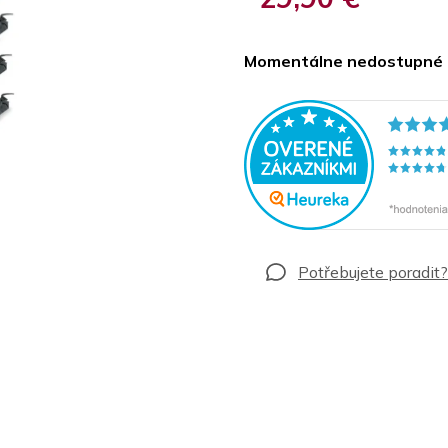
Jednotková
cena:
Momentálne nedostupné