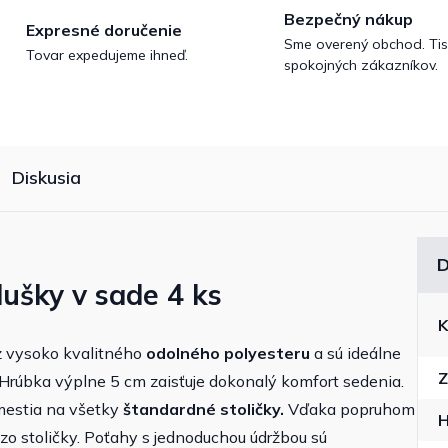
Bezpečný nákup
Expresné doručenie
Sme overený obchod. Tis
Tovar expedujeme ihneď.
spokojných zákazníkov.
Diskusia
D
ušky v sade 4 ks
K
z vysoko kvalitného
odolného polyesteru
a sú ideálne
Z
 Hrúbka výplne 5 cm zaisťuje dokonalý komfort sedenia.
estia na všetky
štandardné stoličky.
Vďaka popruhom
H
 stoličky. Poťahy s jednoduchou údržbou sú