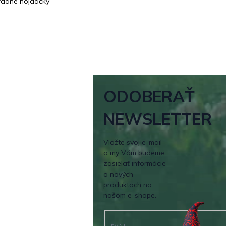
adné hojdačky
ODOBERAŤ
NEWSLETTER
Vložte svoj e-mail
a my Vám budeme
zasielať informácie
o nových
produktoch na
našom e-shope.