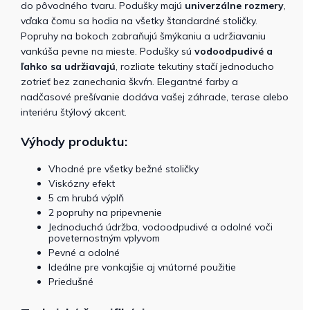
do pôvodného tvaru.
Podušky majú
univerzálne rozmery
,
vďaka čomu sa hodia na všetky štandardné stoličky.
Popruhy na bokoch zabraňujú šmýkaniu a udržiavaniu
vankúša pevne na mieste.
Podušky sú
vodoodpudivé a
ľahko sa udržiavajú
, rozliate tekutiny stačí jednoducho
zotrieť bez zanechania škvŕn. Elegantné farby a
nadčasové prešívanie dodáva vašej záhrade, terase alebo
interiéru štýlový akcent.
Výhody produktu:
Vhodné pre všetky bežné stoličky
Viskózny efekt
5 cm hrubá výplň
2 popruhy na pripevnenie
Jednoduchá údržba, vodoodpudivé a odolné voči
poveternostným vplyvom
Pevné a odolné
Ideálne pre vonkajšie aj vnútorné použitie
Priedušné