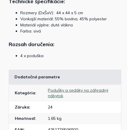
Technické špecifikácie:
Rozmery (DxŠxV):
44 x 44 x 5 cm
Vonkajší materiál: 55% bavlna, 45% polyester
Materiál výplne: duté vlákno
Farba: sivá
Rozsah doručenia:
4 x poduška
Dodatočné parametre
Podušky a sedáky na záhradný
Kategória
:
nábytok
Záruka
:
24
Hmotnosť
:
1.65 kg
EAN
:
4251776506920