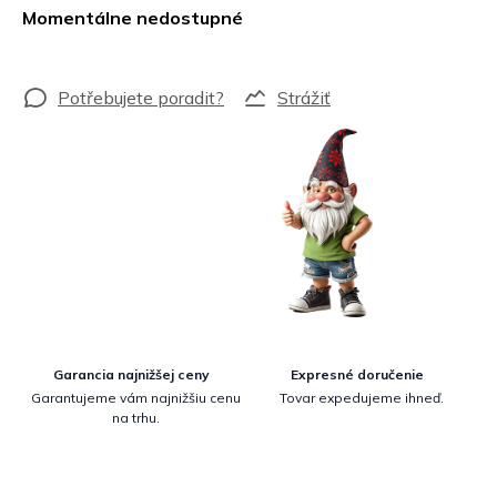
cena:
Momentálne nedostupné
Strážiť
Garancia najnižšej ceny
Expresné doručenie
Garantujeme vám najnižšiu cenu
Tovar expedujeme ihneď.
na trhu.