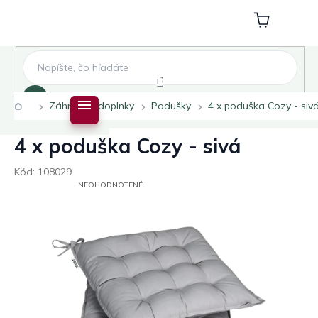
Prejsť
na
Nákupný
obsah
košík
Hľadať
Domov
Záhradné doplnky
Podušky
4 x poduška Cozy - siv
4 x poduška Cozy - sivá
Kód:
108029
PRIEMERNÉ
NEOHODNOTENÉ
HODNOTENIE
PRODUKTU
JE
0,0
Z
5
HVIEZDIČIEK.