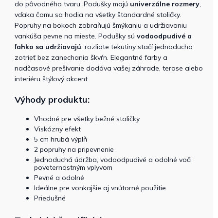
do pôvodného tvaru.
Podušky majú
univerzálne rozmery
,
vďaka čomu sa hodia na všetky štandardné stoličky.
Popruhy na bokoch zabraňujú šmýkaniu a udržiavaniu
vankúša pevne na mieste.
Podušky sú
vodoodpudivé a
ľahko sa udržiavajú
, rozliate tekutiny stačí jednoducho
zotrieť bez zanechania škvŕn. Elegantné farby a
nadčasové prešívanie dodáva vašej záhrade, terase alebo
interiéru štýlový akcent.
Výhody produktu:
Vhodné pre všetky bežné stoličky
Viskózny efekt
5 cm hrubá výplň
2 popruhy na pripevnenie
Jednoduchá údržba, vodoodpudivé a odolné voči
poveternostným vplyvom
Pevné a odolné
Ideálne pre vonkajšie aj vnútorné použitie
Priedušné