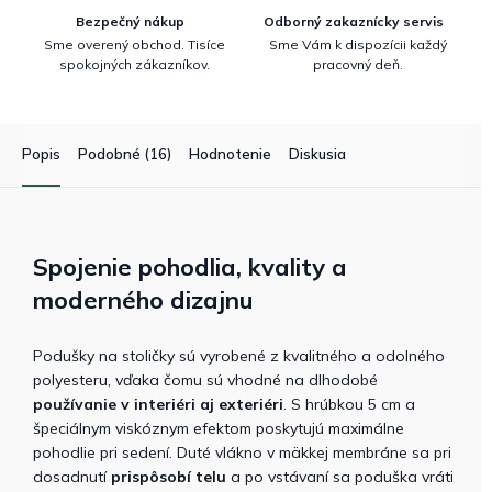
Bezpečný nákup
Odborný zakaznícky servis
Sme overený obchod. Tisíce
Sme Vám k dispozícii každý
spokojných zákazníkov.
pracovný deň.
Popis
Podobné (16)
Hodnotenie
Diskusia
Spojenie pohodlia, kvality a
moderného dizajnu
Podušky na stoličky sú vyrobené z kvalitného a odolného
polyesteru, vďaka čomu sú vhodné na dlhodobé
používanie v interiéri aj exteriéri
.
S hrúbkou 5 cm a
špeciálnym viskóznym efektom poskytujú maximálne
pohodlie pri sedení. Duté vlákno v mäkkej membráne sa pri
dosadnutí
prispôsobí telu
a po vstávaní sa poduška vráti