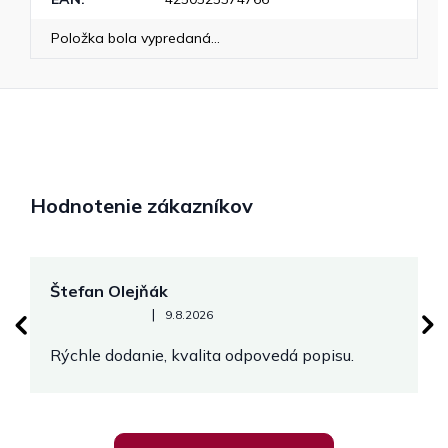
Položka bola vypredaná…
Hodnotenie zákazníkov
Štefan Olejňák
M
Hodnotenie obchodu je 5 z 5 hviezdičiek.
|
9.8.2026
Rýchle dodanie, kvalita odpovedá popisu.
V