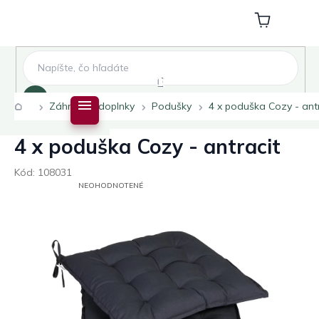
Prejsť
na
Nákupný
obsah
košík
Hľadať
Domov
Záhradné doplnky
Podušky
4 x poduška Cozy - ant
4 x poduška Cozy - antracit
Kód:
108031
PRIEMERNÉ
NEOHODNOTENÉ
HODNOTENIE
PRODUKTU
JE
0,0
Z
5
HVIEZDIČIEK.