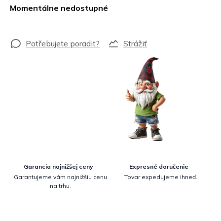
cena:
Momentálne nedostupné
Strážiť
Garancia najnižšej ceny
Expresné doručenie
Garantujeme vám najnižšiu cenu
Tovar expedujeme ihneď.
na trhu.