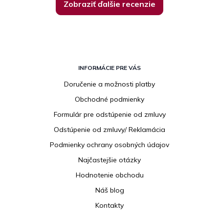
Zobraziť ďalšie recenzie
Z
á
INFORMÁCIE PRE VÁS
p
Doručenie a možnosti platby
ä
Obchodné podmienky
t
i
Formulár pre odstúpenie od zmluvy
e
Odstúpenie od zmluvy/ Reklamácia
Podmienky ochrany osobných údajov
Najčastejšie otázky
Hodnotenie obchodu
Náš blog
Kontakty