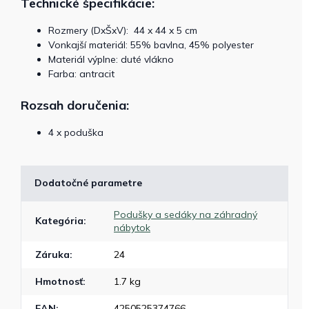
Technické špecifikácie:
Rozmery (DxŠxV):
44 x 44 x 5 cm
Vonkajší materiál: 55% bavlna, 45% polyester
Materiál výplne: duté vlákno
Farba: antracit
Rozsah doručenia:
4 x poduška
Dodatočné parametre
Podušky a sedáky na záhradný
Kategória
:
nábytok
Záruka
:
24
Hmotnosť
:
1.7 kg
EAN
:
4250525374766