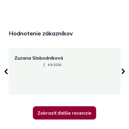
Hodnotenie zákazníkov
Zuzana Slobodníková
R
Hodnotenie obchodu je 5 z 5 hviezdičiek.
|
4.8.2026
su
K
Zobraziť ďalšie recenzie