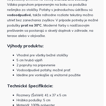
Vďaka popruhom pripevneným na boku sa poduška
nešmýka zo stoličky. Poťahy s jednoduchou údržbou sú
vodoodpudivé,
takže náhodne rozliate tekutiny možno
utrieť bez zanechania zvyškov. V prípade potreby je možné
podušky
prať na 30°C.
Moderné farby s nadčasovým
prešívaním sa postarajú o skvelý doplnok v záhrade, na
terase alebo v obývačke.
Výhody produktu:
Vhodné pre všetky bežné stoličky
5 cm hrubá výplň
2 popruhy na pripevnenie
Vodoodpudivé poťahy, možné prať
Ideálne pre vonkajšie aj vnútorné použitie
Technické špecifikácie:
Rozmery (ŠxVxH): 41 x 37 x 5 cm
Hrúbka podušky: 5 cm
Materiál: 100% polyester