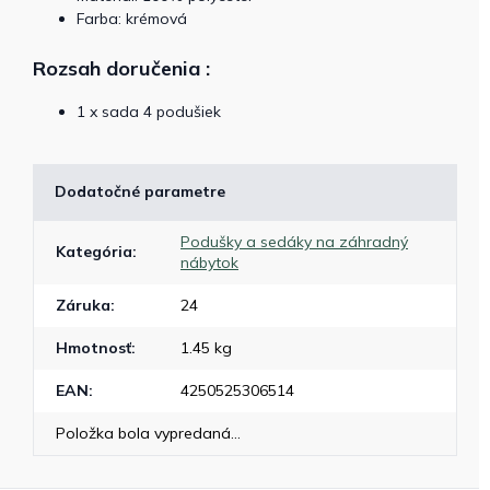
Farba: krémová
Rozsah doručenia
:
1 x sada 4 podušiek
Dodatočné parametre
Podušky a sedáky na záhradný
Kategória
:
nábytok
Záruka
:
24
Hmotnosť
:
1.45 kg
EAN
:
4250525306514
Položka bola vypredaná…