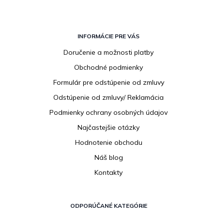
Z
á
INFORMÁCIE PRE VÁS
p
Doručenie a možnosti platby
ä
Obchodné podmienky
t
i
Formulár pre odstúpenie od zmluvy
e
Odstúpenie od zmluvy/ Reklamácia
Podmienky ochrany osobných údajov
Najčastejšie otázky
Hodnotenie obchodu
Náš blog
Kontakty
ODPORÚČANÉ KATEGÓRIE