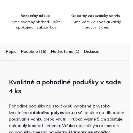
Bezpečný nákup
Odborný zakaznícky servis
Sme overený obchod. Tisíce
Sme Vám k dispozícii každý
spokojných zákazníkov.
pracovný deň.
Popis
Podobné (16)
Hodnotenie (1)
Diskusia
Kvalitné a pohodlné podušky v sade
4 ks
Pohodlné podušky na stoličky sú vyrobené z vysoko
kvalitného
odolného polyesteru
a sú ideálne na dlhodobé
používanie vonku alebo vnútri. Hrúbka výplne 5 cm zaisťuje
dokonalý komfort sedenia. Vďaka optimálnym rozmerom
sa podušky zmestia na všetky
štandardné stoličky.