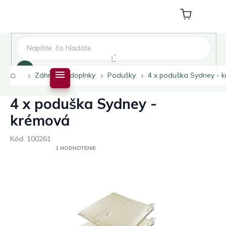
Prejsť
na
Nákupný
obsah
košík
Hľadať
Domov
Záhradné doplnky
Podušky
4 x poduška Sydney - 
4 x poduška Sydney -
krémová
Kód:
100261
PRIEMERNÉ
1 HODNOTENIE
HODNOTENIE
PRODUKTU
JE
5,0
Z
5
HVIEZDIČIEK.