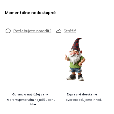
Jednotková
cena:
Momentálne nedostupné
Strážiť
Garancia najnižšej ceny
Expresné doručenie
Garantujeme vám najnižšiu cenu
Tovar expedujeme ihneď.
na trhu.