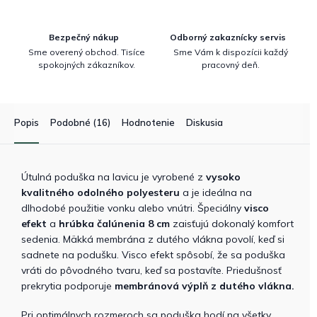
Bezpečný nákup
Odborný zakaznícky servis
Sme overený obchod. Tisíce
Sme Vám k dispozícii každý
spokojných zákazníkov.
pracovný deň.
Popis
Podobné (16)
Hodnotenie
Diskusia
Útulná poduška na lavicu je vyrobené z
vysoko
kvalitného
odolného
polyesteru
a je ideálna na
dlhodobé použitie vonku alebo vnútri. Špeciálny
visco
efekt
a
hrúbka čalúnenia
8 cm
zaisťujú dokonalý komfort
sedenia. Mäkká membrána z dutého vlákna povolí, keď si
sadnete na podušku. Visco efekt spôsobí, že sa poduška
vráti do pôvodného tvaru, keď sa postavíte. Priedušnosť
prekrytia podporuje
membránová výplň z dutého vlákna.
Pri optimálnych rozmeroch sa poduška hodí na všetky