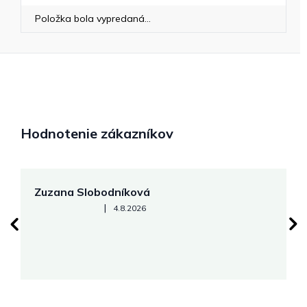
Položka bola vypredaná…
Hodnotenie zákazníkov
Zuzana Slobodníková
R
Hodnotenie obchodu je 5 z 5 hviezdičiek.
|
4.8.2026
su
K