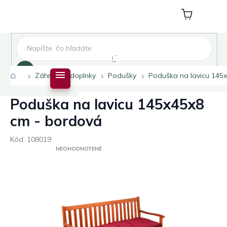
Prejsť
na
Nákupný
obsah
košík
Hľadať
Domov
Záhradné doplnky
Podušky
Poduška na lavicu 145
Poduška na lavicu 145x45x8
cm - bordová
Kód:
108019
PRIEMERNÉ
NEOHODNOTENÉ
HODNOTENIE
PRODUKTU
JE
0,0
Z
5
HVIEZDIČIEK.