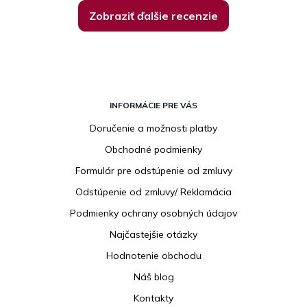
Zobraziť ďalšie recenzie
Z
á
INFORMÁCIE PRE VÁS
p
Doručenie a možnosti platby
ä
Obchodné podmienky
t
i
Formulár pre odstúpenie od zmluvy
e
Odstúpenie od zmluvy/ Reklamácia
Podmienky ochrany osobných údajov
Najčastejšie otázky
Hodnotenie obchodu
Náš blog
Kontakty