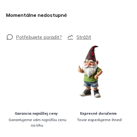
Jednotková
cena:
Momentálne nedostupné
Strážiť
Garancia najnižšej ceny
Expresné doručenie
Garantujeme vám najnižšiu cenu
Tovar expedujeme ihneď.
na trhu.