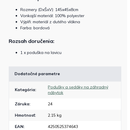
Rozmery (DxŠxV): 145x45x8cm
Vonkajší materiál: 100% polyester
Výplň: materiál z dutého vlákna
Farba: bordová
Rozsah doručenia:
1 x poduška na lavicu
Dodatočné parametre
Podušky a sedáky na záhradný
Kategória
:
nábytok
Záruka
:
24
Hmotnosť
:
2.15 kg
EAN
:
4250525374643