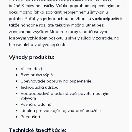
bežné 3-miestne lavičky. Vďaka popruhom pripevneným na
boku možno ľahko zabrániť nepríjemnému šmýkaniu
poťahu. Poťahy s jednoduchou údržbou sú
vodoodpudivé
,
takže náhodne rozliate tekutiny možno utrieť bez
zanechania zvyškov. Moderné farby s nadčasovým
ľanovým vzhľadom
poskytujú skvelý súlad v záhrade, na
terase alebo v obývacej časti.
Výhody produktu:
Visco efekt
8 cm hrubá výplň
Upevňovacie popruhy na pripevnenie
Jednoduchá údržba
Vodoodpudivá a odolná voči poveternostným
vplyvom
Pevná a odolná
Ideálna pre vonkajšie aj vnútorné použitie
Priedušná
Technické špecifikácie: