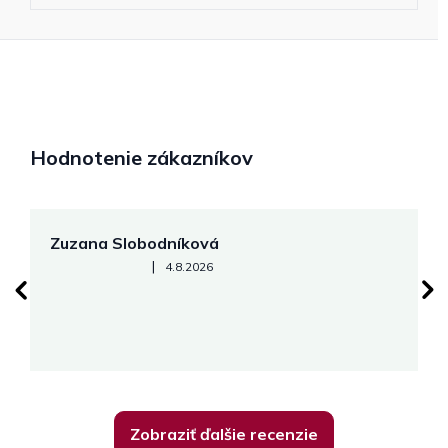
Hodnotenie zákazníkov
Zuzana Slobodníková
R
Hodnotenie obchodu je 5 z 5 hviezdičiek.
|
4.8.2026
su
K
Zobraziť ďalšie recenzie