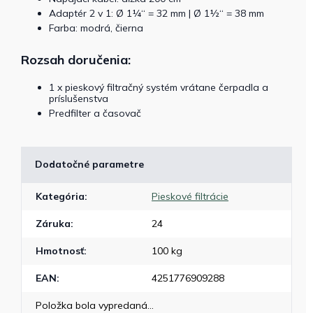
Adaptér 2 v 1: Ø 1¼“ = 32 mm | Ø 1½“ = 38 mm
Farba: modrá, čierna
Rozsah doručenia:
1 x pieskový filtračný systém vrátane čerpadla a
príslušenstva
Predfilter a časovač
Dodatočné parametre
Kategória
:
Pieskové filtrácie
Záruka
:
24
Hmotnosť
:
100 kg
EAN
:
4251776909288
Položka bola vypredaná…