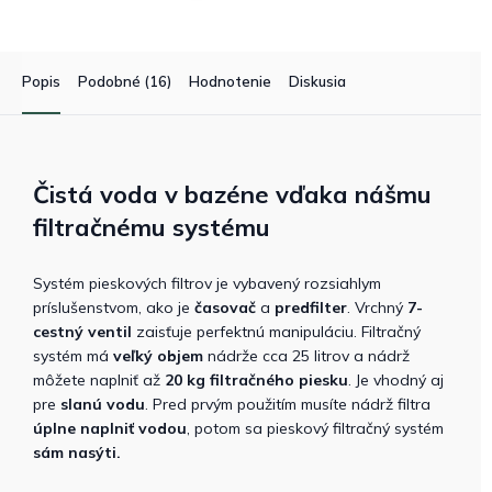
Popis
Podobné (16)
Hodnotenie
Diskusia
Čistá voda v bazéne vďaka nášmu
filtračnému systému
Systém pieskových filtrov je vybavený rozsiahlym
príslušenstvom, ako je
časovač
a
predfilter
. Vrchný
7-
cestný ventil
zaisťuje perfektnú manipuláciu. Filtračný
systém má
veľký objem
nádrže cca 25 litrov a nádrž
môžete naplniť až
20 kg filtračného piesku
. Je vhodný aj
pre
slanú vodu
. Pred prvým použitím musíte nádrž filtra
úplne naplniť vodou
, potom sa pieskový filtračný systém
sám nasýti.