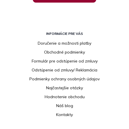
Z
á
INFORMÁCIE PRE VÁS
p
Doručenie a možnosti platby
ä
Obchodné podmienky
t
i
Formulár pre odstúpenie od zmluvy
e
Odstúpenie od zmluvy/ Reklamácia
Podmienky ochrany osobných údajov
Najčastejšie otázky
Hodnotenie obchodu
Náš blog
Kontakty