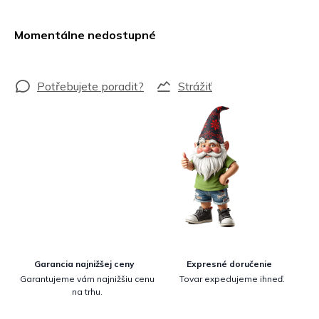
Jednotková
cena:
Momentálne nedostupné
Strážiť
Garancia najnižšej ceny
Expresné doručenie
Garantujeme vám najnižšiu cenu
Tovar expedujeme ihneď.
na trhu.