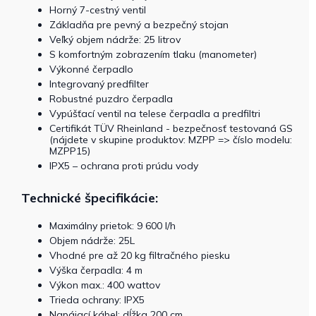
Horný 7-cestný ventil
Základňa pre pevný a bezpečný stojan
Veľký objem nádrže: 25 litrov
S komfortným zobrazením tlaku (manometer)
Výkonné čerpadlo
Integrovaný predfilter
Robustné puzdro čerpadla
Vypúšťací ventil na telese čerpadla a predfiltri
Certifikát TÜV Rheinland - bezpečnosť testovaná GS
(nájdete v skupine produktov: MZPP => číslo modelu:
MZPP15)
IPX5 – ochrana proti prúdu vody
Technické špecifikácie:
Maximálny prietok: 9 600 l/h
Objem nádrže: 25L
Vhodné pre až 20 kg filtračného piesku
Výška čerpadla: 4 m
Výkon max.: 400 wattov
Trieda ochrany: IPX5
Napájací kábel: dĺžka 200 cm