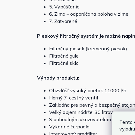
5. Vypúšťanie
6. Zima – odporúčaná poloha v zime
7. Zatvorené
Pieskový filtračný systém je možné naplni
Filtračný piesok (kremenný piesok)
Filtračné gule
Filtračné sklo
Výhody produktu:
Obzvlášť vysoký prietok 11000 l/h
Horný 7-cestný ventil
Základňa pre pevný a bezpečný stoja
Veľký objem nádrže: 30 litrov
S pohodlným ukazovateľom tlaku (ma
Tento 
Výkonné čerpadlo
vyjadru
Integrovaný predfilter