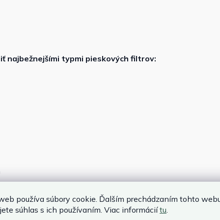
ť najbežnejšími typmi pieskových filtrov:
n
nometer)
web používa súbory cookie. Ďalším prechádzaním tohto web
jete súhlas s ich používaním. Viac informácií
tu
.