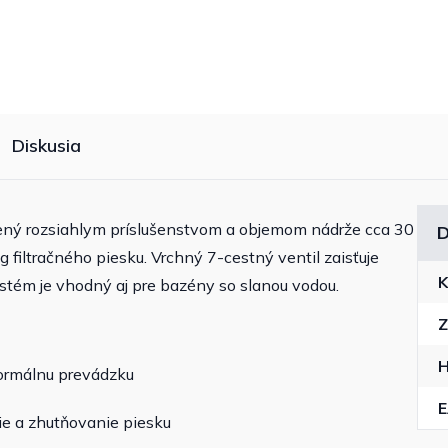
Diskusia
ený rozsiahlym príslušenstvom a objemom nádrže cca 30
D
kg filtračného piesku. Vrchný 7-cestný ventil zaisťuje
K
ystém je vhodný aj pre bazény so slanou vodou.
Z
H
 normálnu prevádzku
ie a zhutňovanie piesku