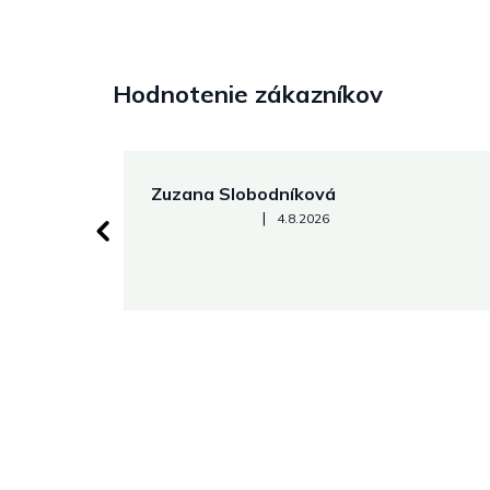
Hodnotenie zákazníkov
Zuzana Slobodníková
Hodnotenie obchodu je 5 z 5 hviezdičiek.
|
4.8.2026
 stránke.