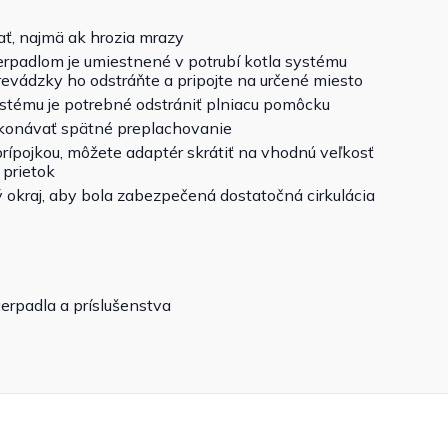
, najmä ak hrozia mrazy
erpadlom je umiestnené v potrubí kotla systému
prevádzky ho odstráňte a pripojte na určené miesto
stému je potrebné odstrániť plniacu pomôcku
vykonávať spätné preplachovanie
ípojkou, môžete adaptér skrátiť na vhodnú veľkosť
 prietok
okraj, aby bola zabezpečená dostatočná cirkulácia
erpadla a príslušenstva