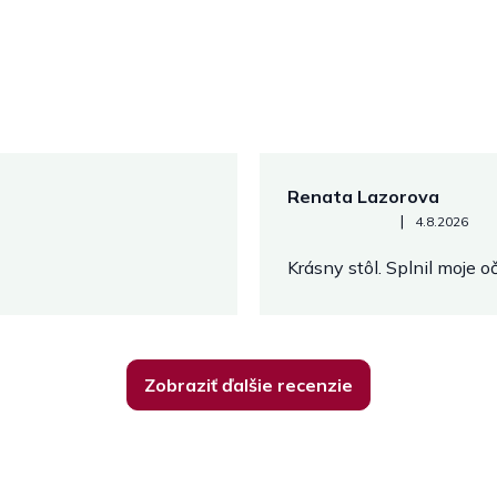
Renata Lazorova
Hodnotenie obchodu je 5 z 
|
4.8.2026
Krásny stôl. Splnil moje 
Zobraziť ďalšie recenzie