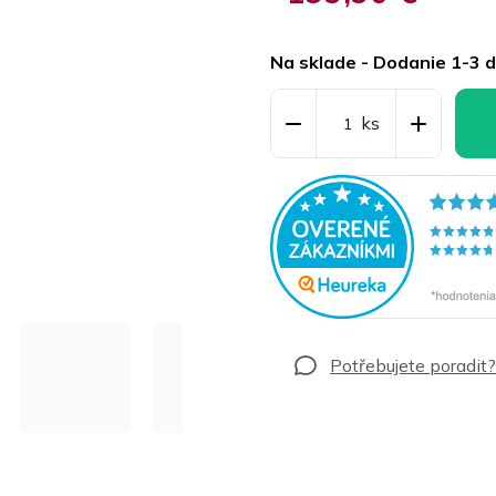
Jednotková
cena:
Na sklade - Dodanie 1-3 d