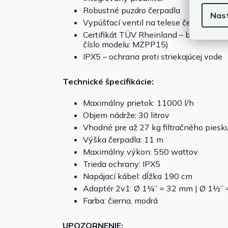
Robustné puzdro čerpadla
Nas
Vypúšťací ventil na telese čerpadla a pr
Certifikát TÜV Rheinland – bezpečnos
číslo modelu: MZPP15)
IPX5 – ochrana proti striekajúcej vode
Technické špecifikácie:
Maximálny prietok: 11000 l/h
Objem nádrže: 30 litrov
Vhodné pre až 27 kg filtračného piesk
Výška čerpadla: 11 m
Maximálny výkon: 550 wattov
Trieda ochrany: IPX5
Napájací kábel: dĺžka 190 cm
Adaptér 2v1: Ø 1¼” = 32 mm | Ø 1½”
Farba: čierna, modrá
UPOZORNENIE: