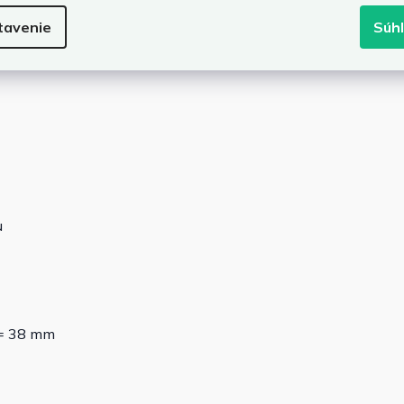
tavenie
Súh
edfiltri
ť testovaná GS (nájdete v skupine produktov: MZPP =>
u
 = 38 mm