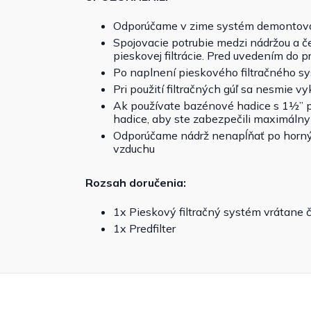
Odporúčame v zime systém demontovať
Spojovacie potrubie medzi nádržou a č
pieskovej filtrácie. Pred uvedením do 
Po naplnení pieskového filtračného sy
Pri použití filtračných gúľ sa nesmie 
Ak používate bazénové hadice s 1½” pr
hadice, aby ste zabezpečili maximálny
Odporúčame nádrž nenapĺňať po horný 
vzduchu
Rozsah doručenia:
1x Pieskový filtračný systém vrátane č
1x Predfilter