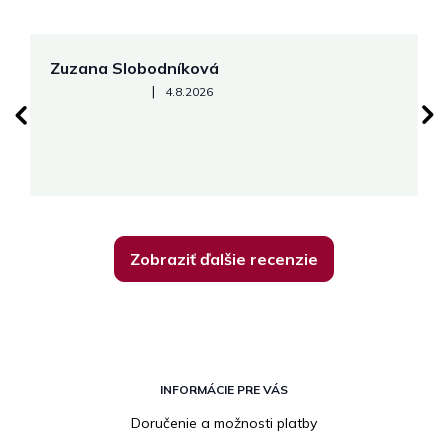
Zuzana Slobodníková
R
Hodnotenie obchodu je 5 z 5 hviezdičiek.
|
4.8.2026
su
K
Zobraziť ďalšie recenzie
Z
á
INFORMÁCIE PRE VÁS
p
Doručenie a možnosti platby
ä