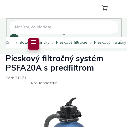
Prejsť
na
Nákupný
obsah
košík
Hľadať
Domov
Bazény a vírivky
Pieskové filtrácie
Pieskový filtračn
Pieskový filtračný systém
PSFA20A s predfiltrom
Kód:
21171
PRIEMERNÉ
NEOHODNOTENÉ
HODNOTENIE
PRODUKTU
JE
0,0
Z
5
HVIEZDIČIEK.