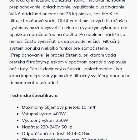
preplachovanie, oplachovanie, vypúšťanie a uzatváranie.
Veľká nádrž má priestor na 23 kg piesku, cez ktorý sa
filtruje bazénová voda. Obľúbenosť pieskových filtračných
systémov možno vysvetliť nielen ich vysokým výkonom, ale
aj nízkou náročnosťou na údržbu. Po naplnení nádrže sa
nemusí často vymieňať, ak sa pravidelne čistí. Filtračný
systém ponúka niekoľko funkcií pre samočistenie.
„Preplachovanie“ je proces čistenia, pri ktorom voda
preteká filtračným pieskom v opačnom poradí a vyplavuje
nečistoty. Ten je doplnený o funkciu „oplachovania“. Na
konci kúpacej sezóny je možné filtračný systém jednoducho
demontovať a uskladniť.
Technické špecifikácie:
Maximálny objemový prietok: 10 m³/h
Vstupný výkon: 400W
Výstupný výkon: 250W
Napätie: 220-240V 50Hz
Odporúčaná zrnitosť: Ø0,4~0,8mm
Filtračný materiál/objem: max 23 kg piesku