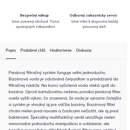
Bezpečný nákup
Odborný zakaznícky servis
Sme overený obchod. Tisíce
Sme Vám k dispozícii každý
spokojných zákazníkov.
pracovný deň.
Popis
Podobné (16)
Hodnotenie
Diskusia
Pieskový filtračný systém funguje veľmi jednoducho.
Bazénová voda je odsávaná čerpadlom a privádzaná do
filtračnej nádrže. Na konci vyčistená voda steká späť do
bazéna. Oproti kartušovému riešeniu ponúka pieskový filter
oveľa vyšší výkon, čo znamená, že voda je výrazne čistejšia
a systém je vhodný aj pre väčšie bazény. Bazénový filter
chráni nielen pred riasami a časticami nečistôt, ale aj pred
baktériami. Špeciálny multifunkčný ventil umožňuje nielen
mimoriadne jednoduchú manipuláciu a ovládanie, ale
ponúka aj množstvo dôležitých funkcií: filtrovanie, spätné