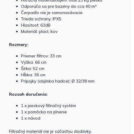
Odporúča sa pre bazény do cca 40 m³
Čerpadlo nie je samonasávacie
Trieda ochrany: IPX5
Hlasitosť: 63dB
Materiál: plast, kov
Rozmery:
Priemer filtrov: 33 cm
Výška: 66 cm
Šírka: 52 cm
Hĺbka: 36 cm
Prípojky (objímka hadice): Ø 32/38 mm
Rozsah doručenia:
1 x pieskový filtračný systém
1 x pomôcka na plnenie
1 x návod
Filtračný materiál nie je súčasťou dodávky.