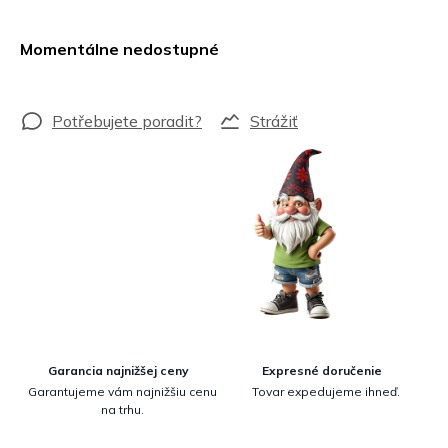
Jednotková
cena:
Momentálne nedostupné
Strážiť
Garancia najnižšej ceny
Expresné doručenie
Garantujeme vám najnižšiu cenu
Tovar expedujeme ihneď.
na trhu.