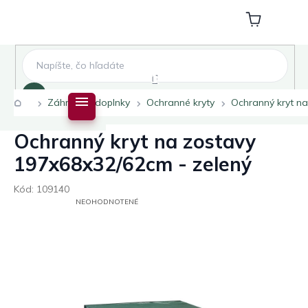
Prejsť
na
Nákupný
obsah
košík
Hľadať
Domov
Záhradné doplnky
Ochranné kryty
Ochranný kryt na
Ochranný kryt na zostavy
197x68x32/62cm - zelený
Kód:
109140
PRIEMERNÉ
NEOHODNOTENÉ
HODNOTENIE
PRODUKTU
JE
0,0
Z
5
HVIEZDIČIEK.