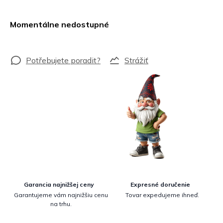
Jednotková
cena:
Momentálne nedostupné
Strážiť
Garancia najnižšej ceny
Expresné doručenie
Garantujeme vám najnižšiu cenu
Tovar expedujeme ihneď.
na trhu.