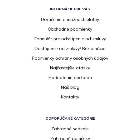
Z
á
INFORMÁCIE PRE VÁS
p
Doručenie a možnosti platby
ä
Obchodné podmienky
t
i
Formulár pre odstúpenie od zmluvy
e
Odstúpenie od zmluvy/ Reklamácia
Podmienky ochrany osobných údajov
Najčastejšie otázky
Hodnotenie obchodu
Náš blog
Kontakty
ODPORÚČANÉ KATEGÓRIE
Zahradné sedenie
Zahradné domčeky