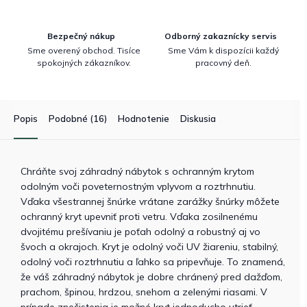
Bezpečný nákup
Odborný zakaznícky servis
Sme overený obchod. Tisíce
Sme Vám k dispozícii každý
spokojných zákazníkov.
pracovný deň.
Popis
Podobné (16)
Hodnotenie
Diskusia
Chráňte svoj záhradný nábytok s ochranným krytom
odolným voči poveternostným vplyvom a roztrhnutiu.
Vďaka všestrannej šnúrke vrátane zarážky šnúrky môžete
ochranný kryt upevniť proti vetru. Vďaka zosilnenému
dvojitému prešívaniu je poťah odolný a robustný aj vo
švoch a okrajoch. Kryt je odolný voči UV žiareniu, stabilný,
odolný voči roztrhnutiu a ľahko sa pripevňuje. To znamená,
že váš záhradný nábytok je dobre chránený pred dažďom,
prachom, špinou, hrdzou, snehom a zelenými riasami. V
prípade znečistenia je možné kryt jednoducho utrieť