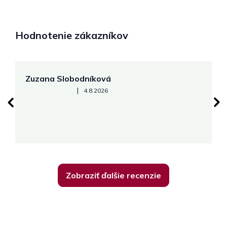
Hodnotenie zákazníkov
Zuzana Slobodníková
R
Hodnotenie obchodu je 5 z 5 hviezdičiek.
|
4.8.2026
su
K
Zobraziť ďalšie recenzie