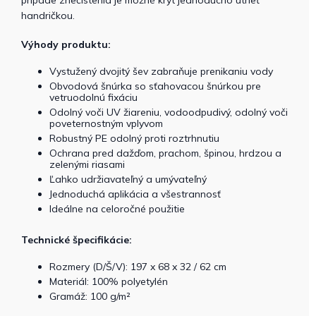
handričkou.
Výhody produktu:
Vystužený dvojitý šev zabraňuje prenikaniu vody
Obvodová šnúrka so sťahovacou šnúrkou pre
vetruodolnú fixáciu
Odolný voči UV žiareniu, vodoodpudivý, odolný voči
poveternostným vplyvom
Robustný PE odolný proti roztrhnutiu
Ochrana pred dažďom, prachom, špinou, hrdzou a
zelenými riasami
Ľahko udržiavateľný a umývateľný
Jednoduchá aplikácia a všestrannosť
Ideálne na celoročné použitie
Technické špecifikácie:
Rozmery (D/Š/V): 197 x 68 x 32 / 62 cm
Materiál: 100% polyetylén
Gramáž: 100 g/m²