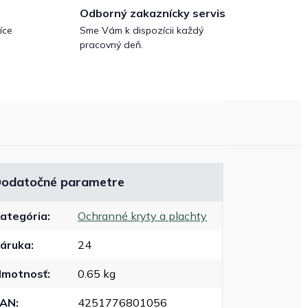
Odborný zakaznícky servis
íce
Sme Vám k dispozícii každý
pracovný deň.
odatočné parametre
ategória
:
Ochranné kryty a plachty
áruka
:
24
motnosť
:
0.65 kg
EAN
:
4251776801056