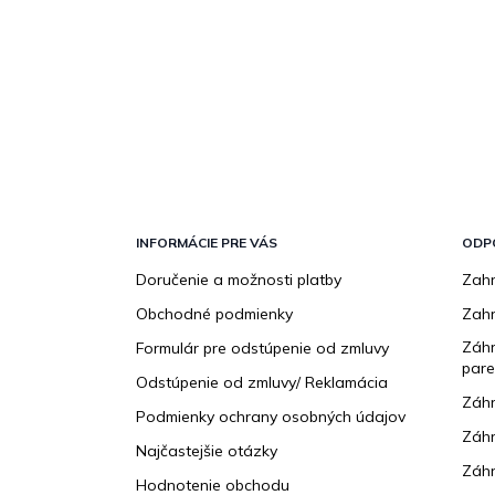
Z
á
p
INFORMÁCIE PRE VÁS
ODP
ä
Doručenie a možnosti platby
Zahr
t
Obchodné podmienky
Zah
i
e
Záhr
Formulár pre odstúpenie od zmluvy
pare
Odstúpenie od zmluvy/ Reklamácia
Záhr
Podmienky ochrany osobných údajov
Záhr
Najčastejšie otázky
Záhr
Hodnotenie obchodu