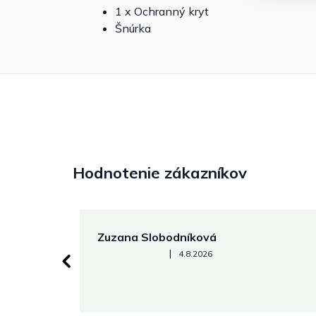
1 x Ochranný kryt
Šnúrka
Hodnotenie zákazníkov
Zuzana Slobodníková
Hodnotenie obchodu je 5 z 5 hviezdičiek.
|
4.8.2026
 stránke.