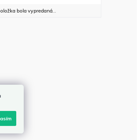
oložka bola vypredaná…
u
lasím