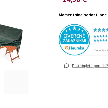
Jednotková
cena:
Momentálne nedostupné