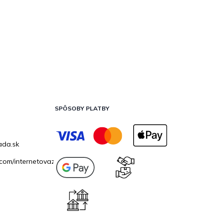
SPÔSOBY PLATBY
ada.sk
com/internetovazahrada.sk/