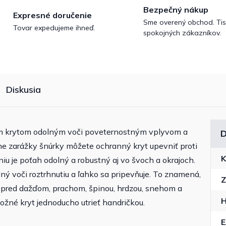
Bezpečný nákup
Expresné doručenie
Sme overený obchod. Tis
Tovar expedujeme ihneď.
spokojných zákazníkov.
Diskusia
m krytom odolným voči poveternostným vplyvom a
D
ne zarážky šnúrky môžete ochranný kryt upevniť proti
K
iu je poťah odolný a robustný aj vo švoch a okrajoch.
olný voči roztrhnutiu a ľahko sa pripevňuje. To znamená,
Z
 pred dažďom, prachom, špinou, hrdzou, snehom a
H
ožné kryt jednoducho utrieť handričkou.