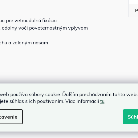
P
 pre vetruodolnú fixáciu
ý, odolný voči poveternostným vplyvom
nehu a zeleným riasam
web používa súbory cookie. Ďalším prechádzaním tohto web
jete súhlas s ich používaním. Viac informácií
tu
.
tavenie
Súh