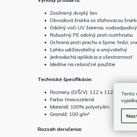
Výhody produktu:
Zosilnený dvojitý šev
Obvodová šnúrka so sťahovacou šnúrkou
Odolný voči UV žiareniu, vodoodpudiv
Robustný PE odolný proti roztrhnutiu
Ochrana proti prachu a špine, hrdzi, s
Ľahko udržiavateľný a umývateľný
Jednoduchá aplikácia a všestrannosť
Ideálne na celoročné použitie
Technické špecifikácie:
Rozmery (D/Š/V): 122 x 112 x 98 cm
Tento 
Farba: tmavozelená
vyjadru
Materiál: 100% polyetylén
Gramáž: 100 g/m²
Nas
Rozsah doručenia: