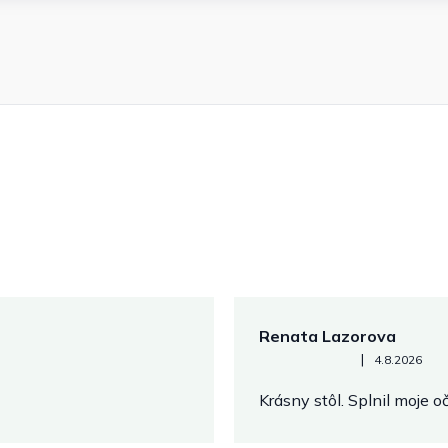
Renata Lazorova
Hodnotenie obchodu je 5 z 
|
4.8.2026
Krásny stôl. Splnil moje 