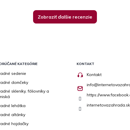
Zobraziť ďalšie recenzie
ORÚČANÉ KATEGÓRIE
KONTAKT
adné sedenie
Kontakt
radné domčeky
info
@
internetovazahr
adné skleníky, fóliovníky a
https://www.facebook.
niská
internetovazahrada.sk
adné lehátka
adné altánky
adné hojdačky