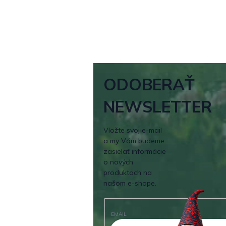
ODOBERAŤ
NEWSLETTER
Vložte svoj e-mail
a my Vám budeme
zasielať informácie
o nových
produktoch na
našom e-shope.
EMAIL