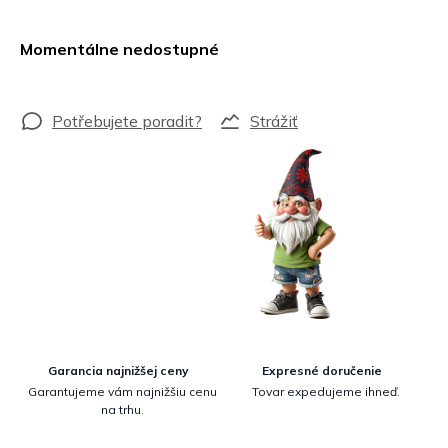
Jednotková
cena:
Momentálne nedostupné
Strážiť
Garancia najnižšej ceny
Expresné doručenie
Garantujeme vám najnižšiu cenu
Tovar expedujeme ihneď.
na trhu.