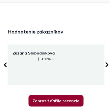
Hodnotenie zákazníkov
Zuzana Slobodníková
R
Hodnotenie obchodu je 5 z 5 hviezdičiek.
|
4.8.2026
su
K
Zobraziť ďalšie recenzie