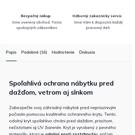
Bezpečný nákup
Odborný zakaznícky servis
Sme overený obchod. Tisíce
Sme Vám k dispozícii každý
spokojných zákazníkov.
pracovný deň.
Popis
Podobné (16)
Hodnotenie
Diskusia
Spoľahlivá ochrana nábytku pred
dažďom, vetrom aj slnkom
Zabezpečte svoj záhradný nábytok pred nepriaznivým
počasím pomocou kvalitného ochranného krytu. Tento
odolný kryt spoľahlivo chráni pred dažďom, prachom,
nečistotami aj UV žiarením. Kryt je vyrobený z pevného
materiálu, ktorý je
odolný proti roztrhnutiu
, pričom