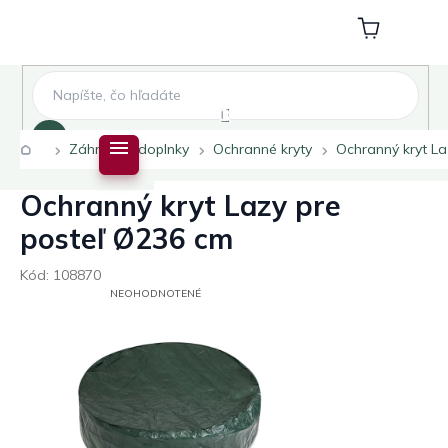
Prejsť
na
Nákupný
obsah
košík
Hľadať
Domov
Záhradné doplnky
Ochranné kryty
Ochranný kryt La
Ochranný kryt Lazy pre
posteľ Ø236 cm
Kód:
108870
PRIEMERNÉ
NEOHODNOTENÉ
HODNOTENIE
PRODUKTU
JE
0,0
Z
5
HVIEZDIČIEK.