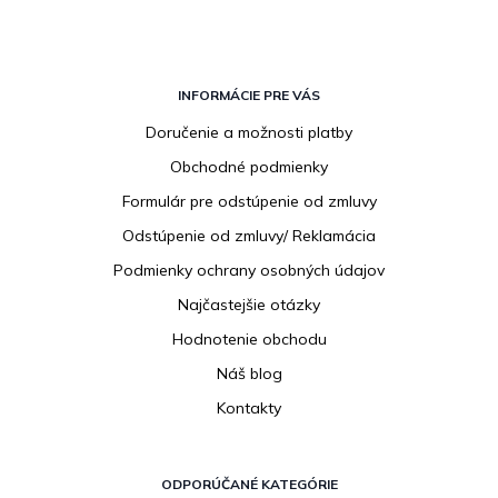
Z
á
INFORMÁCIE PRE VÁS
p
Doručenie a možnosti platby
ä
Obchodné podmienky
t
i
Formulár pre odstúpenie od zmluvy
e
Odstúpenie od zmluvy/ Reklamácia
Podmienky ochrany osobných údajov
Najčastejšie otázky
Hodnotenie obchodu
Náš blog
Kontakty
ODPORÚČANÉ KATEGÓRIE