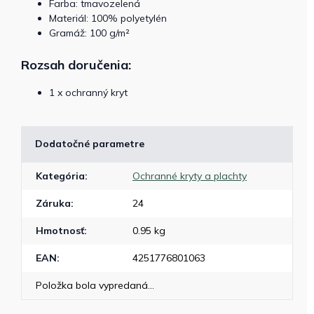
Farba: tmavozelená
Materiál: 100% polyetylén
Gramáž: 100 g/m²
Rozsah doručenia:
1 x ochranný kryt
Dodatočné parametre
Kategória
:
Ochranné kryty a plachty
Záruka
:
24
Hmotnosť
:
0.95 kg
EAN
:
4251776801063
Položka bola vypredaná…