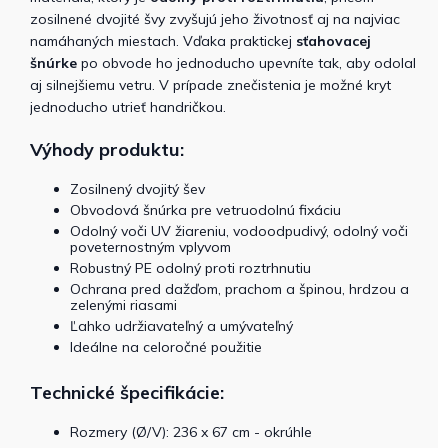
zosilnené dvojité švy zvyšujú jeho životnosť aj na najviac
namáhaných miestach. Vďaka praktickej
sťahovacej
šnúrke
po obvode ho jednoducho upevníte tak, aby odolal
aj silnejšiemu vetru. V prípade znečistenia je možné kryt
jednoducho utrieť handričkou.
Výhody produktu:
Zosilnený dvojitý šev
Obvodová šnúrka pre vetruodolnú fixáciu
Odolný voči UV žiareniu, vodoodpudivý, odolný voči
poveternostným vplyvom
Robustný PE odolný proti roztrhnutiu
Ochrana pred dažďom, prachom a špinou, hrdzou a
zelenými riasami
Ľahko udržiavateľný a umývateľný
Ideálne na celoročné použitie
Technické špecifikácie:
Rozmery (Ø/V): 236 x 67 cm - okrúhle