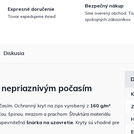
Bezpečný nákup
Expresné doručenie
Sme overený obchod. Tis
Tovar expedujeme ihneď.
spokojných zákazníkov.
Diskusia
D
 nepriaznivým počasím
K
časím. Ochranný kryt na zips vyrobený z
160 g/m²
Z
ťou, špinou, mrazom a prachom. Štruktúra materiálu
H
e upevniteľná
šnúrka na uzavretie
. Kryty sú vhodné pre