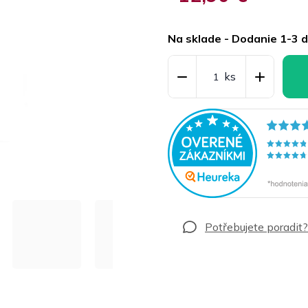
Jednotková
cena:
Na sklade - Dodanie 1-3 d