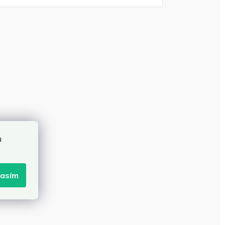
u
lasím