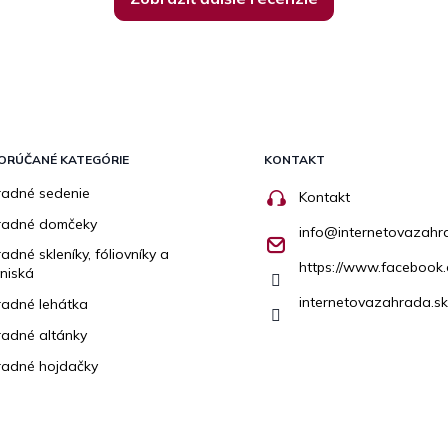
ORÚČANÉ KATEGÓRIE
KONTAKT
adné sedenie
Kontakt
radné domčeky
info
@
internetovazahr
adné skleníky, fóliovníky a
https://www.facebook.
niská
internetovazahrada.sk
adné lehátka
adné altánky
adné hojdačky