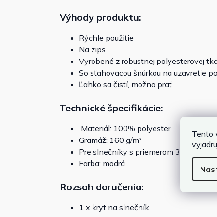
Výhody produktu:
Rýchle použitie
Na zips
Vyrobené z robustnej polyesterovej tk
So sťahovacou šnúrkou na uzavretie p
Ľahko sa čistí, možno prať
Technické špecifikácie:
Materiál: 100% polyester
Tento 
Gramáž: 160 g/m²
vyjadru
Pre slnečníky s priemerom 3,5 m
Farba: modrá
Nas
Rozsah doručenia:
1 x kryt na slnečník