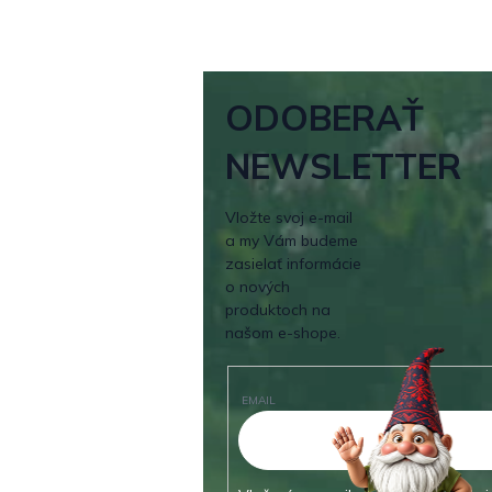
ODOBERAŤ
NEWSLETTER
Vložte svoj e-mail
a my Vám budeme
zasielať informácie
o nových
produktoch na
našom e-shope.
EMAIL