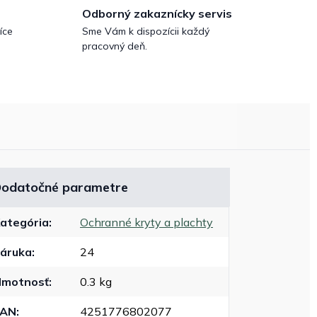
Odborný zakaznícky servis
íce
Sme Vám k dispozícii každý
pracovný deň.
odatočné parametre
ategória
:
Ochranné kryty a plachty
áruka
:
24
motnosť
:
0.3 kg
EAN
:
4251776802077