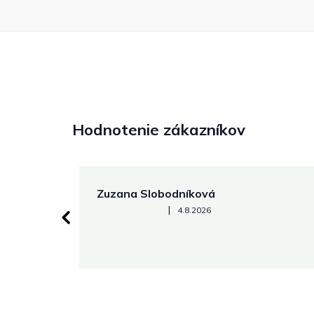
Hodnotenie zákazníkov
Zuzana Slobodníková
Hodnotenie obchodu je 5 z 5 hviezdičiek.
|
4.8.2026
 stránke.