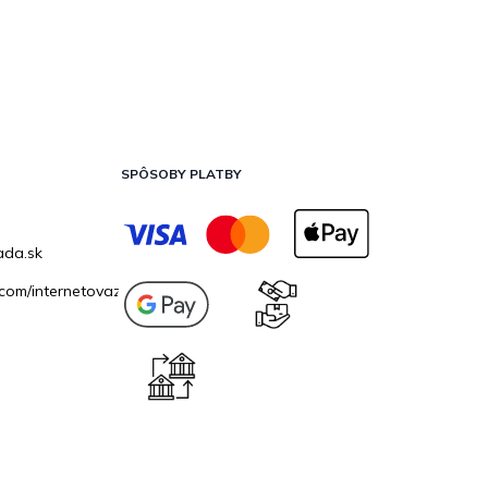
SPÔSOBY PLATBY
ada.sk
com/internetovazahrada.sk/