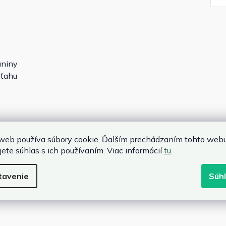
aniny
oťahu
web používa súbory cookie. Ďalším prechádzaním tohto web
jete súhlas s ich používaním. Viac informácií
tu
.
tavenie
Súh