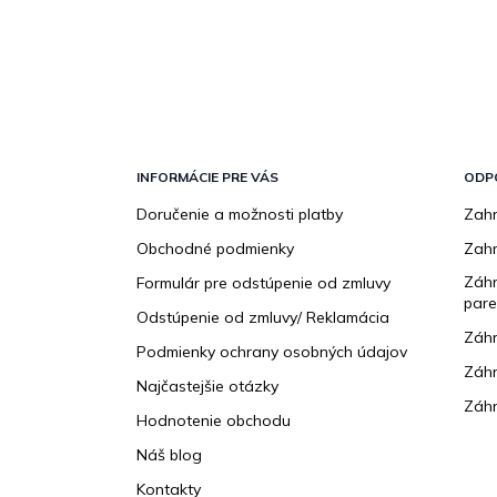
Z
á
p
INFORMÁCIE PRE VÁS
ODP
ä
Doručenie a možnosti platby
Zahr
t
Obchodné podmienky
Zah
i
e
Záhr
Formulár pre odstúpenie od zmluvy
pare
Odstúpenie od zmluvy/ Reklamácia
Záhr
Podmienky ochrany osobných údajov
Záhr
Najčastejšie otázky
Záhr
Hodnotenie obchodu
Náš blog
Kontakty