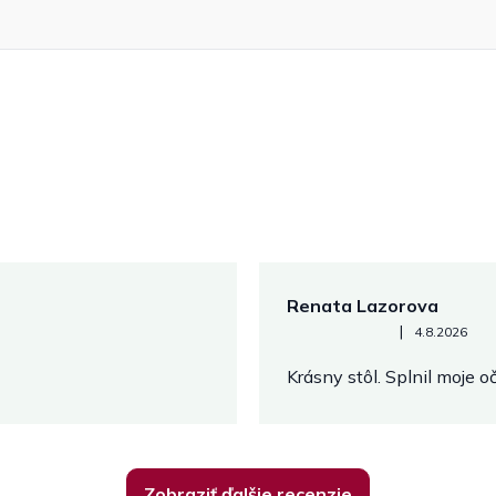
Renata Lazorova
Hodnotenie obchodu je 5 z 
|
4.8.2026
Krásny stôl. Splnil moje 
Zobraziť ďalšie recenzie