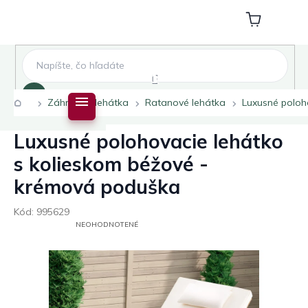
Prejsť
na
Nákupný
obsah
košík
Hľadať
Domov
Záhradné lehátka
Ratanové lehátka
Luxusné poloh
Luxusné polohovacie lehátko
s kolieskom béžové -
krémová poduška
Kód:
995629
PRIEMERNÉ
NEOHODNOTENÉ
HODNOTENIE
PRODUKTU
JE
0,0
Z
5
HVIEZDIČIEK.