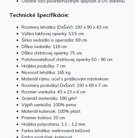
Odolné voči poveternostným vplyvom a UV žiareniu
Technické špecifikácie:
Rozmery lehátka (DxŠxV): 193 x 90 x 43 cm
Výška lakťovej opierky: 53,5 cm
Šírka sedadla a operadla: 69 cm
Dĺžka sedadla: 118 cm
Dĺžka chrbtovej opierky: 75 cm
Polohovateľnosť chrbtovej opierky 50 - 90 cm
Hrúbka podušky: 7 cm
Nosnosť lehátka: 165 kg
Materiál rámu: oceľ s práškovým nástrekom
Rozmery podušky( DxŠxV): 193 x 69 x 7 cm
Rozmer vankúša: 43 x 23 x 6 cm
Gramáž materiálu: 180 g/m²
Výplň vankúša: 100% pena
Materiál koliesok: 100% plast
Priemer kolesa: 20 cm
Hrúbka polyratanu: 1,1 - 1,2 mm
Farba lehátka: melírovaná béžová
Farba podušiek: krémová