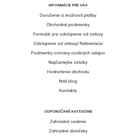
á
INFORMÁCIE PRE VÁS
p
Doručenie a možnosti platby
ä
Obchodné podmienky
t
i
Formulár pre odstúpenie od zmluvy
e
Odstúpenie od zmluvy/ Reklamácia
Podmienky ochrany osobných údajov
Najčastejšie otázky
Hodnotenie obchodu
Náš blog
Kontakty
ODPORÚČANÉ KATEGÓRIE
Zahradné sedenie
Zahradné domčeky