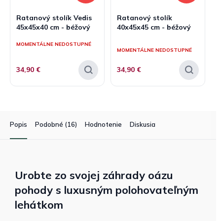
Ratanový stolík Vedis
Ratanový stolík
45x45x40 cm - béžový
40x45x45 cm - béžový
Priemerné
MOMENTÁLNE NEDOSTUPNÉ
hodnotenie
MOMENTÁLNE NEDOSTUPNÉ
produktu
je
34,90 €
34,90 €
5,0
z
5
hviezdičiek.
Popis
Podobné (16)
Hodnotenie
Diskusia
Urobte zo svojej záhrady oázu
pohody s luxusným polohovateľným
lehátkom