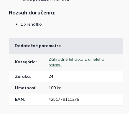
Rozsah doručenia:
1 x lehátko
Dodatočné parametre
Záhradné lehátka z umelého
Kategória
:
ratanu
Záruka
:
24
Hmotnosť
:
100 kg
EAN
:
4251779111275