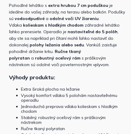
Pohodlné lehátko s
extra hrubou
7 cm poduškou
je
ideálne do vašej záhrady, na terasu alebo balkón. Podušky
sú
vodoodpudivé
a
odolné voči UV žiareniu
.
Vďaka
kolieskam s hladkým chodom
záhradné lehátko
ľahko prenesiete. Operadlo je
nastaviteľné do 5 polôh
,
aby ste sa napríklad pri čítaní mohli ľahko nastaviť do
dokonalej
polohy ležania alebo sedu
. Vankúš zaisťuje
pohodlné držanie krku.
Ručne
tkaný
polyratan
a
robustný oceľový rám
s práškovým
nástrekom sú odolné voči poveternostným vplyvom.
Výhody produktu:
Extra široká plocha na ležanie
Vysoký komfort vďaka 5 polohám nastaviteľnému
operadlu
Jednoduchá preprava vďaka kolieskam s hladkým
chodom
Stabilný, robustný oceľový rám s práškovým
nástrekom
Ručne tkaný polyratan