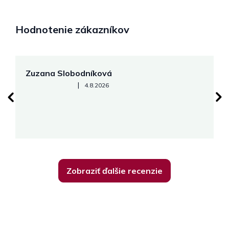
Hodnotenie zákazníkov
Zuzana Slobodníková
R
Hodnotenie obchodu je 5 z 5 hviezdičiek.
|
4.8.2026
su
K
Zobraziť ďalšie recenzie
Z