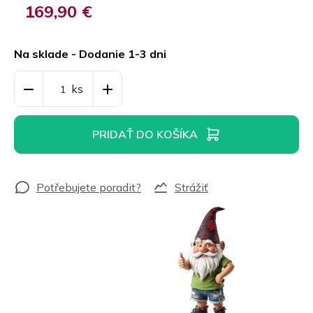
169,90 €
Jednotková
cena:
Na sklade - Dodanie 1-3 dni
PRIDAŤ DO KOŠÍKA
Strážiť