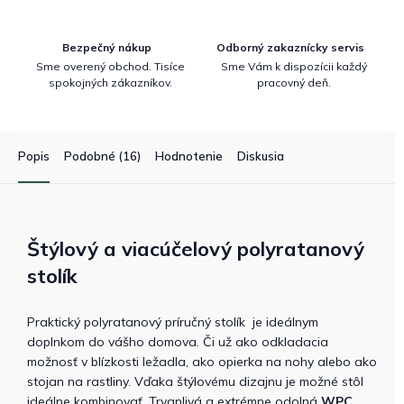
Bezpečný nákup
Odborný zakaznícky servis
Sme overený obchod. Tisíce
Sme Vám k dispozícii každý
spokojných zákazníkov.
pracovný deň.
Popis
Podobné (16)
Hodnotenie
Diskusia
Štýlový a viacúčelový polyratanový
stolík
Praktický polyratanový príručný stolík je ideálnym
doplnkom do vášho domova. Či už ako odkladacia
možnosť v blízkosti ležadla, ako opierka na nohy alebo ako
stojan na rastliny. Vďaka štýlovému dizajnu je možné stôl
ideálne kombinovať. Trvanlivá a extrémne odolná
WPC