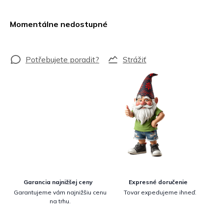
Jednotková
cena:
Momentálne nedostupné
Strážiť
Garancia najnižšej ceny
Expresné doručenie
Garantujeme vám najnižšiu cenu
Tovar expedujeme ihneď.
na trhu.