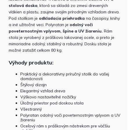
stolová doska
, ktorá sa skladá zo zmesi drevených
vlákien a plastu, zaujme svojím prírodným vzhľadom dreva.
Pod stolíkom je
odkladacia priehradka
na časopisy, knihy
a iné užitočné veci. Polyratan je
odolný voči
poveternostným vplyvom, špine a UV žiareniu.
Rám
stola je vyrobený z práškovo lakovanej ocele, a preto je
mimoriadne odolný, stabilný a robustný. Dosku stola je
možné zaťažiť celkom 80 kg.
Výhody produktu:
Praktický a dekoratívny príručný stolík do vašej
domácnosti
Štýlový dizajn
Elegantný vzhľad dreva
Výškovo nastaviteľné nožičky
Úložný priestor pod doskou stola
Všestranný
Polyratan odolný voči poveternostným vplyvom a UV
žiareniu
Oceľový rám s práškovým nástrekom pre väčšiu