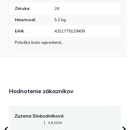
Záruka
:
24
Hmotnosť
:
5.2 kg
EAN
:
4251779129409
Položka bola vypredaná…
Hodnotenie zákazníkov
Zuzana Slobodníková
R
Hodnotenie obchodu je 5 z 5 hviezdičiek.
|
4.8.2026