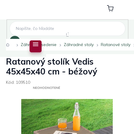
Prejsť
na
Nákupný
obsah
košík
Hľadať
Domov
Záhradné sedenie
Záhradné stoly
Ratanové stoly
Ratanový stolík Vedis
45x45x40 cm - béžový
Kód:
109510
PRIEMERNÉ
NEOHODNOTENÉ
HODNOTENIE
PRODUKTU
JE
0,0
Z
5
HVIEZDIČIEK.