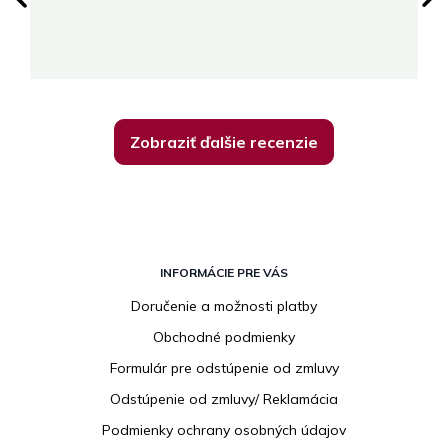
su
K
Zobraziť ďalšie recenzie
Z
á
INFORMÁCIE PRE VÁS
p
Doručenie a možnosti platby
ä
Obchodné podmienky
t
i
Formulár pre odstúpenie od zmluvy
e
Odstúpenie od zmluvy/ Reklamácia
Podmienky ochrany osobných údajov