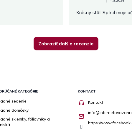
Hodnotenie obchodu je 5 z 
|
4.8.2026
Krásny stôl. Splnil moje 
Zobraziť ďalšie recenzie
ORÚČANÉ KATEGÓRIE
KONTAKT
adné sedenie
Kontakt
radné domčeky
info
@
internetovazahr
adné skleníky, fóliovníky a
https://www.facebook.
niská