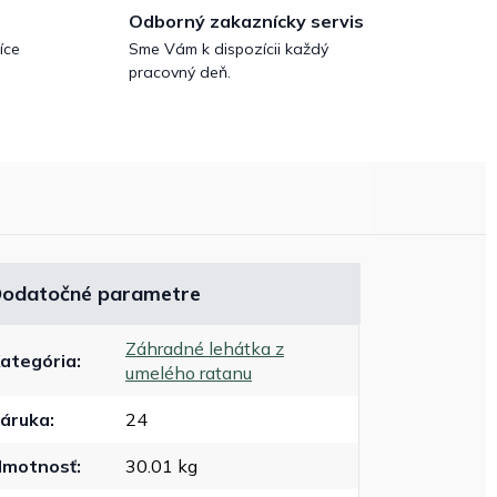
Odborný zakaznícky servis
íce
Sme Vám k dispozícii každý
pracovný deň.
odatočné parametre
Záhradné lehátka z
ategória
:
umelého ratanu
áruka
:
24
motnosť
:
30.01 kg