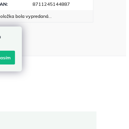
EAN
:
8711245144887
oložka bola vypredaná…
u
lasím
Martina