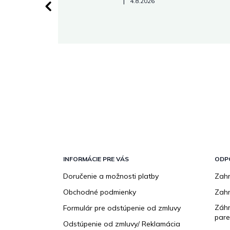
Hodnotenie obchodu je 5 z 5 hviezdičiek.
|
4.8.2026
 stránke.
Z
á
p
INFORMÁCIE PRE VÁS
ODP
ä
Doručenie a možnosti platby
Zahr
t
Obchodné podmienky
Zah
i
e
Záhr
Formulár pre odstúpenie od zmluvy
pare
Odstúpenie od zmluvy/ Reklamácia