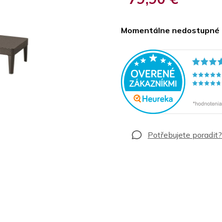
Jednotková
cena:
Momentálne nedostupné