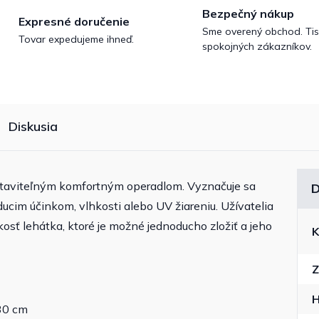
Bezpečný nákup
Expresné doručenie
Sme overený obchod. Tis
Tovar expedujeme ihneď.
spokojných zákazníkov.
Diskusia
staviteľným komfortným operadlom. Vyznačuje sa
D
ucim účinkom, vlhkosti alebo UV žiareniu. Užívatelia
sť lehátka, ktoré je možné jednoducho zložiť a jeho
K
Z
H
30 cm