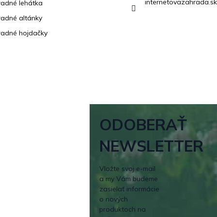
internetovazahrada.sk
adné lehátka
adné altánky
adné hojdačky
ODOBERAŤ
NEWSLETTER
Vložte svoj e-mail
a my Vám budeme
zasielať informácie
o nových
produktoch na