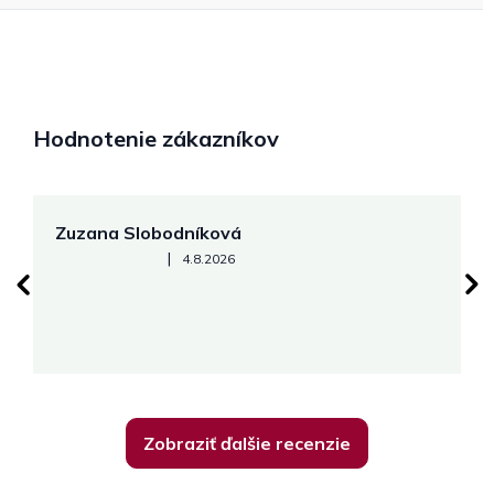
Hodnotenie zákazníkov
Zuzana Slobodníková
R
Hodnotenie obchodu je 5 z 5 hviezdičiek.
|
4.8.2026
su
K
Zobraziť ďalšie recenzie