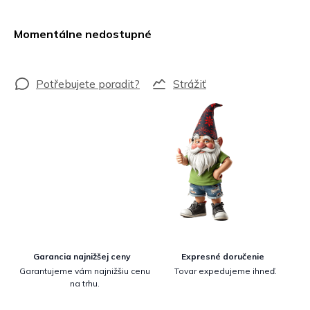
Jednotková
cena:
Momentálne nedostupné
Strážiť
Garancia najnižšej ceny
Expresné doručenie
Garantujeme vám najnižšiu cenu
Tovar expedujeme ihneď.
na trhu.