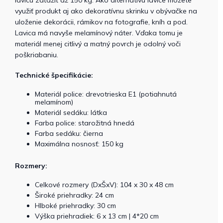
využiť produkt aj ako dekoratívnu skrinku v obývačke na
uloženie dekorácii, rámikov na fotografie, kníh a pod.
Lavica má navyše melamínový náter. Vďaka tomu je
materiál menej citlivý a matný povrch je odolný voči
poškriabaniu.
Technické špecifikácie:
Materiál police: drevotrieska E1 (potiahnutá
melamínom)
Materiál sedáku: látka
Farba police: starožitná hnedá
Farba sedáku: čierna
Maximálna nosnosť: 150 kg
Rozmery:
Celkové rozmery (DxŠxV): 104 x 30 x 48 cm
Široké priehradky: 24 cm
Hlboké priehradky: 30 cm
Výška priehradiek: 6 x 13 cm | 4*20 cm