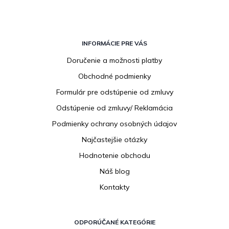
Z
á
INFORMÁCIE PRE VÁS
p
Doručenie a možnosti platby
ä
Obchodné podmienky
t
i
Formulár pre odstúpenie od zmluvy
e
Odstúpenie od zmluvy/ Reklamácia
Podmienky ochrany osobných údajov
Najčastejšie otázky
Hodnotenie obchodu
Náš blog
Kontakty
ODPORÚČANÉ KATEGÓRIE