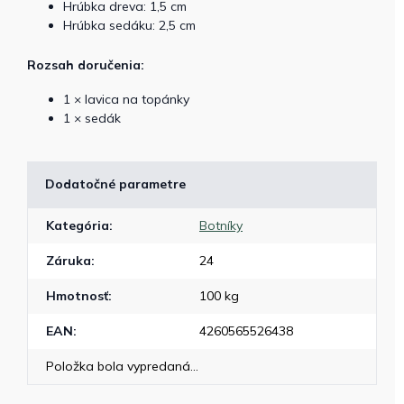
Hrúbka dreva: 1,5 cm
Hrúbka sedáku: 2,5 cm
Rozsah doručenia:
1 × lavica na topánky
1 × sedák
Dodatočné parametre
Kategória
:
Botníky
Záruka
:
24
Hmotnosť
:
100 kg
EAN
:
4260565526438
Položka bola vypredaná…