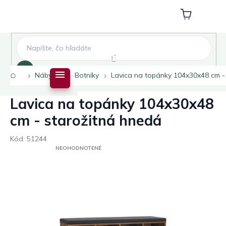
Prejsť
na
Nákupný
obsah
košík
Hľadať
Domov
Nábytok
Botníky
Lavica na topánky 104x30x48 cm -
Lavica na topánky 104x30x48
cm - starožitná hnedá
Kód:
51244
PRIEMERNÉ
NEOHODNOTENÉ
HODNOTENIE
PRODUKTU
JE
0,0
Z
5
HVIEZDIČIEK.