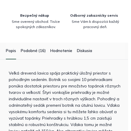
Bezpečný nákup
Odborný zakaznícky servis
Sme overený obchod. Tisíce
Sme Vám k dispozícii každý
spokojných zákazníkov.
pracovný deň.
Popis
Podobné (16)
Hodnotenie
Diskusia
Veľká drevená lavica spája praktický úložný priestor s
pohodlným sedením. Botník so svojimi 10 priehradkami
ponúka dostatok priestoru pre množstvo topánok rôznych
tvarov a veľkostí. Štyri vonkajšie priehradky je možné
individuálne nastaviť v troch rôznych výškach. Pohodlný a
odnímateľný sedák premení botník na útulnú lavicu. Vďaka
vysokému komfortu sedenia si tu môžete ľahko obúvať a
vyzúvať topánky. Priehradky s hrúbkou 1,5 cm zaisťujú
stabilnú a robustnú konštrukciu. Vďaka tomu je možné
lavicu zaťažiť až 150 kg. Ako alternatívu lavice môžete