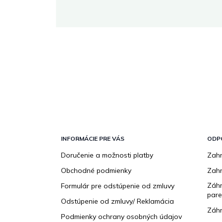
 stránke.
Z
á
p
INFORMÁCIE PRE VÁS
ODP
ä
Doručenie a možnosti platby
Zahr
t
Obchodné podmienky
Zah
i
e
Záhr
Formulár pre odstúpenie od zmluvy
pare
Odstúpenie od zmluvy/ Reklamácia
Záhr
Podmienky ochrany osobných údajov