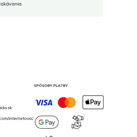
očakávania.
SPÔSOBY PLATBY
ada.sk
com/internetovazahrada.sk/