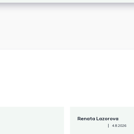
Renata Lazorova
Hodnotenie obchodu je 5 z 
|
4.8.2026