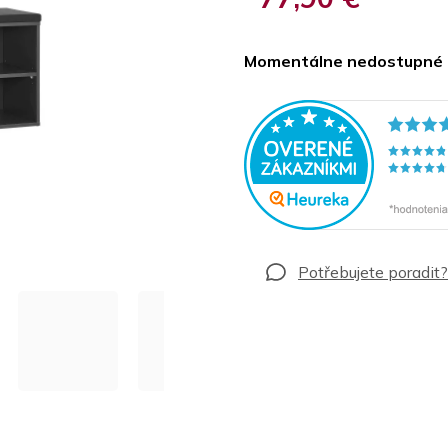
Jednotková
cena:
Momentálne nedostupné