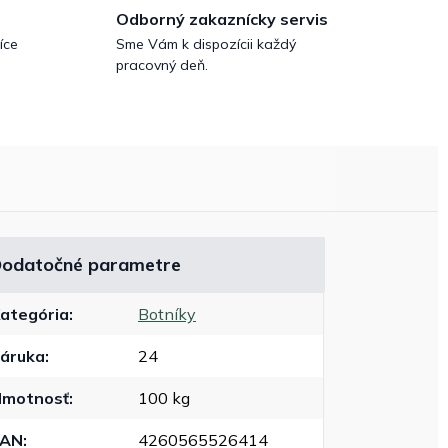
Odborný zakaznícky servis
íce
Sme Vám k dispozícii každý
pracovný deň.
odatočné parametre
ategória
:
Botníky
áruka
:
24
motnosť
:
100 kg
EAN
:
4260565526414