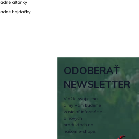
adné altánky
adné hojdačky
ODOBERAŤ
NEWSLETTER
Vložte svoj e-mail
a my Vám budeme
zasielať informácie
o nových
produktoch na
našom e-shope.