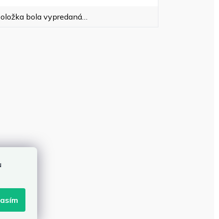
oložka bola vypredaná…
u
lasím