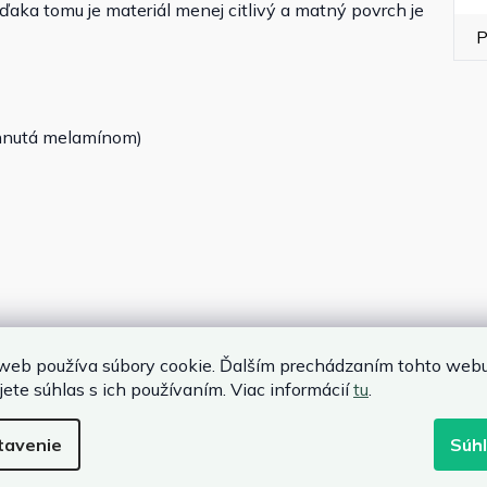
aka tomu je materiál menej citlivý a matný povrch je
P
iahnutá melamínom)
48 cm
web používa súbory cookie. Ďalším prechádzaním tohto web
jete súhlas s ich používaním. Viac informácií
tu
.
m
tavenie
Súh