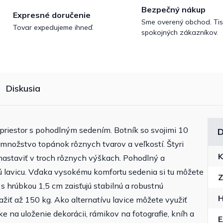
Bezpečný nákup
Expresné doručenie
Sme overený obchod. Tis
Tovar expedujeme ihneď.
spokojných zákazníkov.
Diskusia
 priestor s pohodlným sedením. Botník so svojimi 10
D
množstvo topánok rôznych tvarov a veľkostí. Štyri
K
nastaviť v troch rôznych výškach. Pohodlný a
 lavicu. Vďaka vysokému komfortu sedenia si tu môžete
Z
s hrúbkou 1,5 cm zaisťujú stabilnú a robustnú
H
žiť až 150 kg. Ako alternatívu lavice môžete využiť
e na uloženie dekorácii, rámikov na fotografie, kníh a