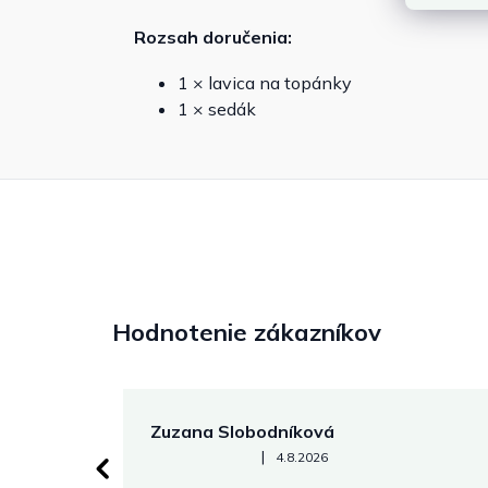
Rozsah doručenia:
1 × lavica na topánky
1 × sedák
Hodnotenie zákazníkov
Zuzana Slobodníková
Hodnotenie obchodu je 5 z 5 hviezdičiek.
|
4.8.2026