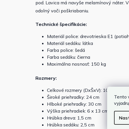
pod. Lavica má navyše melamínový náter. Vď
odolný voči poškriabaniu.
Technické špecifikácie:
Materiál police: drevotrieska E1 (pot
Materiál sedáku: látka
Farba police: šedá
Farba sedáku: čierna
Maximálna nosnosť: 150 kg
Rozmery:
Celkové rozmery (DxŠxV): 104 x 30 x 
Tento 
Široké priehradky: 24 cm
vyjadru
Hlboké priehradky: 30 cm
Výška priehradiek: 6 x 13 cm | 4*20 c
Nas
Hrúbka dreva: 1,5 cm
Hrúbka sedáku: 2,5 cm