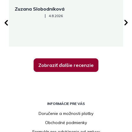
Zuzana Slobodníková
R
Hodnotenie obchodu je 5 z 5 hviezdičiek.
|
4.8.2026
su
K
Zobraziť ďalšie recenzie
Z
á
INFORMÁCIE PRE VÁS
p
Doručenie a možnosti platby
ä
Obchodné podmienky
t
i
Formulár pre odstúpenie od zmluvy