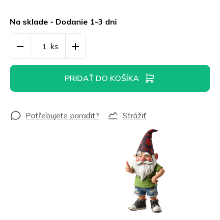
Jednotková
cena:
Na sklade - Dodanie 1-3 dni
PRIDAŤ DO KOŠÍKA
Strážiť