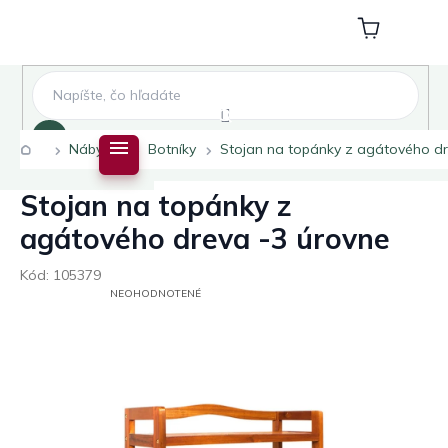
Prejsť
na
Nákupný
obsah
košík
Hľadať
Domov
Nábytok
Botníky
Stojan na topánky z agátového dr
Stojan na topánky z
agátového dreva -3 úrovne
Kód:
105379
PRIEMERNÉ
NEOHODNOTENÉ
HODNOTENIE
PRODUKTU
JE
0,0
Z
5
HVIEZDIČIEK.