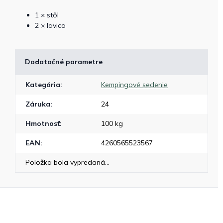
1 × stôl
2 × lavica
Dodatočné parametre
Kategória
:
Kempingové sedenie
Záruka
:
24
Hmotnosť
:
100 kg
EAN
:
4260565523567
Položka bola vypredaná…