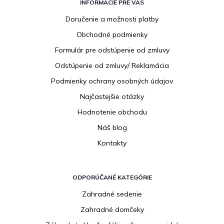
á
INFORMÁCIE PRE VÁS
p
Doručenie a možnosti platby
ä
Obchodné podmienky
t
i
Formulár pre odstúpenie od zmluvy
e
Odstúpenie od zmluvy/ Reklamácia
Podmienky ochrany osobných údajov
Najčastejšie otázky
Hodnotenie obchodu
Náš blog
Kontakty
ODPORÚČANÉ KATEGÓRIE
Zahradné sedenie
Zahradné domčeky