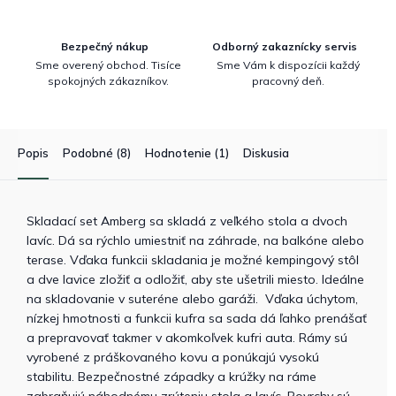
Bezpečný nákup
Odborný zakaznícky servis
Sme overený obchod. Tisíce
Sme Vám k dispozícii každý
spokojných zákazníkov.
pracovný deň.
Popis
Podobné (8)
Hodnotenie (1)
Diskusia
Skladací set Amberg sa skladá z veľkého stola a dvoch
lavíc. Dá sa rýchlo umiestniť na záhrade, na balkóne alebo
terase. Vďaka funkcii skladania je možné kempingový stôl
a dve lavice zložiť a odložiť, aby ste ušetrili miesto. Ideálne
na skladovanie v suteréne alebo garáži. Vďaka úchytom,
nízkej hmotnosti a funkcii kufra sa sada dá ľahko prenášať
a prepravovať takmer v akomkoľvek kufri auta. Rámy sú
vyrobené z práškovaného kovu a ponúkajú vysokú
stabilitu. Bezpečnostné západky a krúžky na ráme
zabraňujú náhodnému zrúteniu stola a lavíc. Povrchy sú