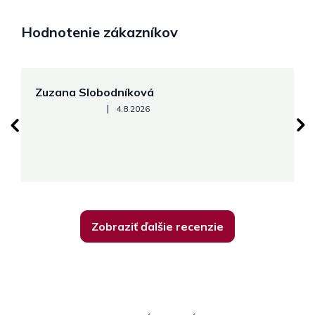
Hodnotenie zákazníkov
Zuzana Slobodníková
R
Hodnotenie obchodu je 5 z 5 hviezdičiek.
|
4.8.2026
su
K
Zobraziť ďalšie recenzie
Z