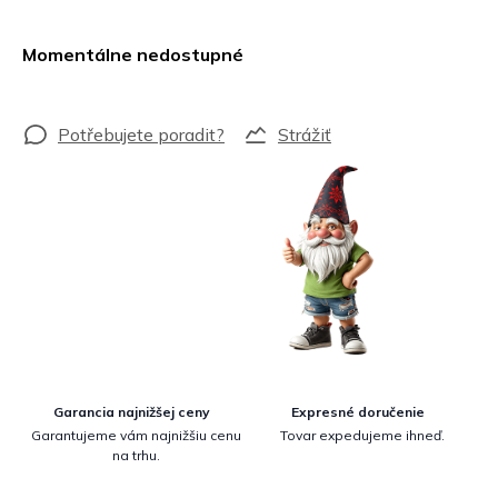
Jednotková
cena:
Momentálne nedostupné
Strážiť
Garancia najnižšej ceny
Expresné doručenie
Garantujeme vám najnižšiu cenu
Tovar expedujeme ihneď.
na trhu.