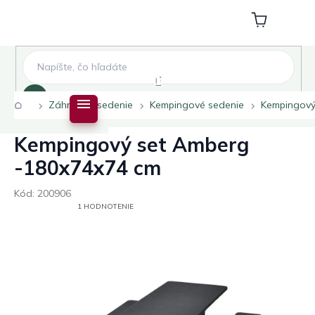
Prejsť
na
Nákupný
obsah
košík
Hľadať
Domov
Záhradné sedenie
Kempingové sedenie
Kempingový
Kempingový set Amberg
-180x74x74 cm
Kód:
200906
PRIEMERNÉ
1 HODNOTENIE
HODNOTENIE
PRODUKTU
JE
5,0
Z
5
HVIEZDIČIEK.