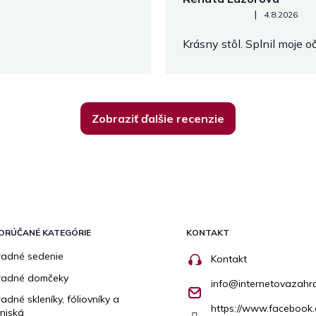
Hodnotenie obchodu je 5 z 
|
4.8.2026
Krásny stôl. Splnil moje 
Zobraziť ďalšie recenzie
ORÚČANÉ KATEGÓRIE
KONTAKT
adné sedenie
Kontakt
radné domčeky
info
@
internetovazahr
adné skleníky, fóliovníky a
https://www.facebook.
niská