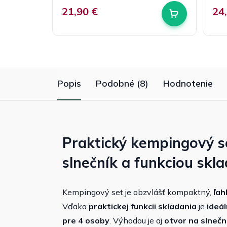
21,90 €
24
Popis
Podobné (8)
Hodnotenie
Praktický kempingový s
slnečník a funkciou skl
Kempingový set je obzvlášť kompaktný,
ľah
Vďaka
praktickej funkcii skladania
je
ideá
pre 4 osoby
. Výhodou je aj
otvor
na slnečn