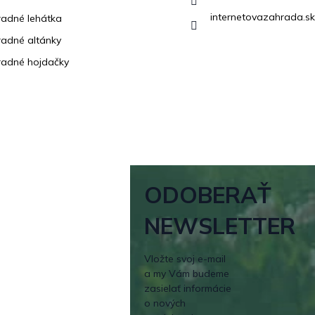
internetovazahrada.sk
adné lehátka
adné altánky
adné hojdačky
ODOBERAŤ
NEWSLETTER
Vložte svoj e-mail
a my Vám budeme
zasielať informácie
o nových