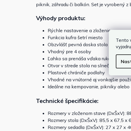
piknik, záhradu či balkón. Set je vyrobený z 
Výhody produktu:
Rýchle nastavenie a zloženie
Funkcia kufra šetrí miesto
Tento 
Obzvlášť pevná doska stola
vyjadru
Vhodný pre 4 osoby
Ľahko sa prenáša vďaka rukoväti
Nas
Otvor v strede stola na slnečník
Plastové chrániče podlahy
Vhodné na vnútorné aj vonkajšie použi
Ideálne na kempovanie, pikniky alebo
Technické špecifikácie:
Rozmery v zloženom stave (DxŠxV): 8
Rozmery stola (DxŠxV): 85,5 x 67,5 x 
Rozmery sedadla (DxŠxV): 27 x 27 x 