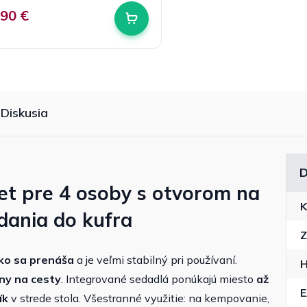
,90 €
Diskusia
D
et pre 4 osoby s otvorom na
K
adania do kufra
Z
ko sa prenáša
a je veľmi stabilný pri používaní.
H
lny na cesty
. Integrované sedadlá ponúkajú miesto
až
ík
v strede stola. Všestranné využitie: na kempovanie,