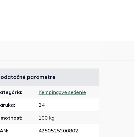
odatočné parametre
ategória
:
Kempingové sedenie
áruka
:
24
motnosť
:
100 kg
EAN
:
4250525300802