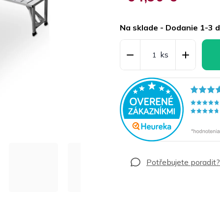
Jednotková
cena:
Na sklade - Dodanie 1-3 d