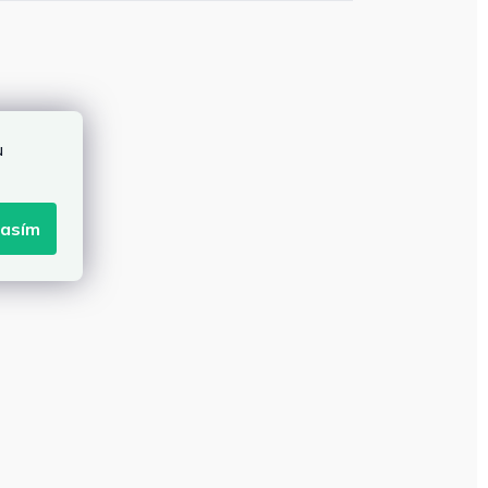
u
lasím