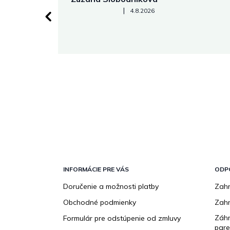
Hodnotenie obchodu je 5 z 5 hviezdičiek.
|
4.8.2026
 stránke.
Z
á
p
INFORMÁCIE PRE VÁS
ODP
ä
Doručenie a možnosti platby
Zahr
t
Obchodné podmienky
Zah
i
e
Záhr
Formulár pre odstúpenie od zmluvy
pare