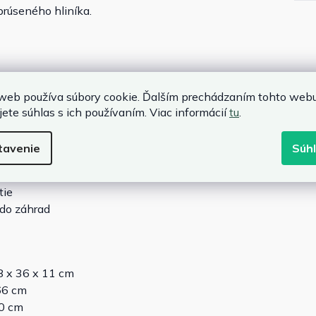
brúseného hliníka.
web používa súbory cookie. Ďalším prechádzaním tohto web
jete súhlas s ich používaním. Viac informácií
tu
.
tavenie
Súh
tie
 do záhrad
8 x 36 x 11 cm
66 cm
40 cm