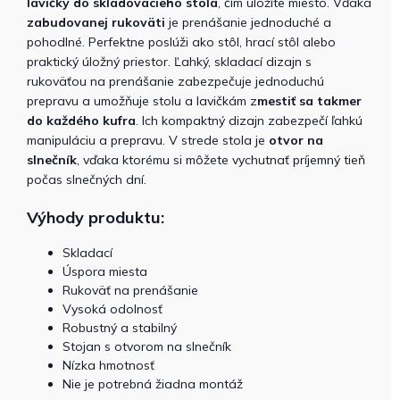
lavičky do skladovacieho stola
, čím uložíte miesto. Vďaka
zabudovanej rukoväti
je prenášanie jednoduché a
pohodlné.
Perfektne poslúži ako stôl, hrací stôl alebo
praktický úložný priestor.
Ľahký, skladací dizajn s
rukoväťou na prenášanie zabezpečuje jednoduchú
prepravu a umožňuje stolu a lavičkám z
mestiť sa takmer
do každého kufra
.
Ich kompaktný dizajn zabezpečí ľahkú
manipuláciu a prepravu.
V strede stola je
otvor na
slnečník
, vďaka ktorému si môžete vychutnať príjemný tieň
počas slnečných dní.
Výhody produktu:
Skladací
Úspora miesta
Rukoväť na prenášanie
Vysoká odolnosť
Robustný a stabilný
Stojan s otvorom na slnečník
Nízka hmotnosť
Nie je potrebná žiadna montáž