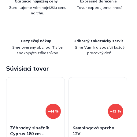
Garancia najnižšej ceny
Expresné doručenie
Garantujeme vám najnižšiu cenu
Tovar expedujeme ihneď.
na trhu.
Bezpečný nákup
Odborný zakaznícky servis
Sme overený obchod. Tisíce
Sme Vám k dispozícii každý
spokojných zákazníkov.
pracovný deň.
Súvisiaci tovar
–44 %
–43 %
Záhradný slnečník
Kempingová sprcha
Cyprus 180 cm -
12V