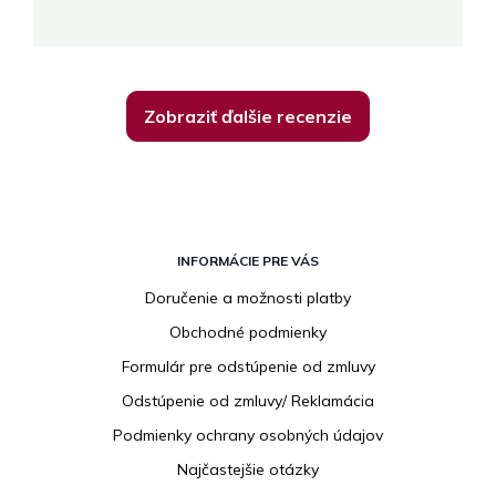
K
Zobraziť ďalšie recenzie
Z
á
INFORMÁCIE PRE VÁS
p
Doručenie a možnosti platby
ä
Obchodné podmienky
t
i
Formulár pre odstúpenie od zmluvy
e
Odstúpenie od zmluvy/ Reklamácia
Podmienky ochrany osobných údajov
Najčastejšie otázky