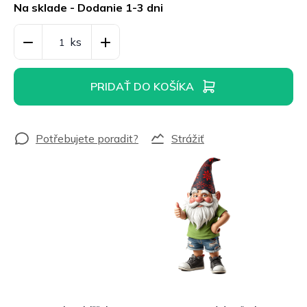
cena:
Na sklade - Dodanie 1-3 dni
PRIDAŤ DO KOŠÍKA
Strážiť