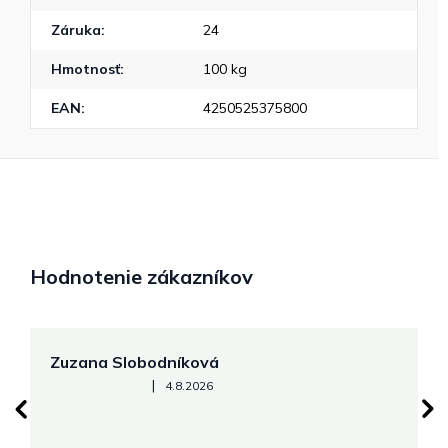
Záruka
:
24
Hmotnosť
:
100 kg
EAN
:
4250525375800
Hodnotenie zákazníkov
Zuzana Slobodníková
R
Hodnotenie obchodu je 5 z 5 hviezdičiek.
|
4.8.2026
su