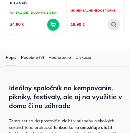
antracit
Priemerné
hodnotenie
MOMENTÁLNE NEDOSTUPNÉ
NA SKLADE - DODANIE 1-3 DNI
produktu
je
5,0
24,90 €
19,90 €
z
5
hviezdičiek.
Popis
Podobné (8)
Hodnotenie
Diskusia
Ideálny spoločník na kempovanie,
pikniky, festivaly, ale aj na využitie v
dome či na záhrade
Tento set sa dá postaviť a zložiť v priebehu niekoľkých
sekúnd. Jeho praktická funkcia kufra
umožňuje uložiť