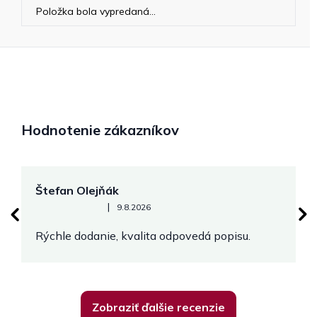
Položka bola vypredaná…
Hodnotenie zákazníkov
Štefan Olejňák
M
Hodnotenie obchodu je 5 z 5 hviezdičiek.
|
9.8.2026
Rýchle dodanie, kvalita odpovedá popisu.
V
Zobraziť ďalšie recenzie