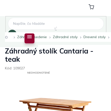
Prejsť
na
Nákupný
obsah
košík
Hľadať
Domov
Záhradné sedenie
Záhradné stoly
Drevené stoly
Záhradný stolík Cantaria -
teak
Kód:
109027
PRIEMERNÉ
NEOHODNOTENÉ
HODNOTENIE
PRODUKTU
JE
0,0
Z
5
HVIEZDIČIEK.