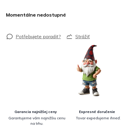
Jednotková
cena:
Momentálne nedostupné
Strážiť
Garancia najnižšej ceny
Expresné doručenie
Garantujeme vám najnižšiu cenu
Tovar expedujeme ihneď.
na trhu.