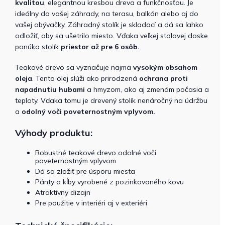
kvalitou
, elegantnou kresbou dreva a funkčnosťou. Je
ideálny do vašej záhrady, na terasu, balkón alebo aj do
vašej obývačky. Záhradný stolík je skladací a dá sa ľahko
odložiť, aby sa ušetrilo miesto. Vďaka veľkej stolovej doske
ponúka stolík
priestor až pre 6 osôb.
Teakové drevo sa vyznačuje najmä
vysokým obsahom
oleja
. Tento olej slúži ako prirodzená
ochrana
proti
napadnutiu hubami
a hmyzom, ako aj zmenám počasia a
teploty. Vďaka tomu je drevený stolík nenáročný na údržbu
a
odolný voči poveternostným vplyvom.
Výhody produktu:
Robustné teakové drevo odolné voči
poveternostným vplyvom
Dá sa zložiť pre úsporu miesta
Pánty a kĺby vyrobené z pozinkovaného kovu
Atraktívny dizajn
Pre použitie v interiéri aj v exteriéri