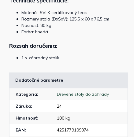
Technické špecifikácie:
Materiál: SVLK certifikovaný teak
Rozmery stola (DxŠxV): 125,5 x 60 x 76,5 cm
Nosnosť: 80 kg
Farba: hnedá
Rozsah doručenia:
1 x záhradný stolík
Dodatočné parametre
Kategória
:
Drevené stoly do záhrady
Záruka
:
24
Hmotnosť
:
100 kg
EAN
:
4251779109074