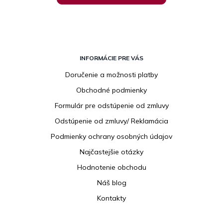
Z
á
INFORMÁCIE PRE VÁS
p
Doručenie a možnosti platby
ä
Obchodné podmienky
t
i
Formulár pre odstúpenie od zmluvy
e
Odstúpenie od zmluvy/ Reklamácia
Podmienky ochrany osobných údajov
Najčastejšie otázky
Hodnotenie obchodu
Náš blog
Kontakty