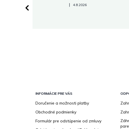
Hodnotenie obchodu je 5 z 5 hviezdičiek.
|
4.8.2026
 stránke.
Z
á
p
INFORMÁCIE PRE VÁS
ODP
ä
Doručenie a možnosti platby
Zahr
t
Obchodné podmienky
Zah
i
e
Záhr
Formulár pre odstúpenie od zmluvy
pare