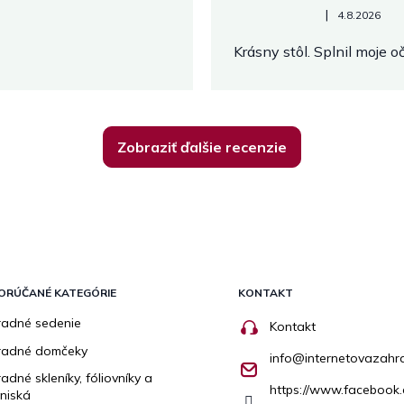
Hodnotenie obchodu je 5 z 
|
4.8.2026
Krásny stôl. Splnil moje 
Zobraziť ďalšie recenzie
ORÚČANÉ KATEGÓRIE
KONTAKT
adné sedenie
Kontakt
radné domčeky
info
@
internetovazahr
adné skleníky, fóliovníky a
https://www.facebook.
niská