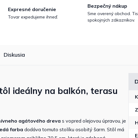
Bezpečný nákup
Expresné doručenie
Sme overený obchod. Tis
Tovar expedujeme ihneď.
spokojných zákazníkov.
Diskusia
D
ôl ideálny na balkón, terasu
K
Z
ívneho agátového dreva
s vopred olejovou úpravou, je
H
edá farba
dodáva tomuto stolíku osobitý šarm. Stôl má