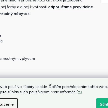
s priemerom približne 70,5 cm, ktorá je zdobená
ej farby a dlhej životnosti
odporúčame pravidelne
áhradný nábytok
.
a
la
eternostným vplyvom
web používa súbory cookie. Ďalším prechádzaním tohto web
jete súhlas s ich používaním. Viac informácií
tu
.
tavenie
Súh