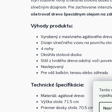
štyri stabilné nohy a okrúhlu stolovú dosku 
slnečným dizajnom. Pre zachovanie intenzívn
ošetrovať drevo špeciálnym olejom na z
Výhody produktu:
Vyrobený z masívneho agátového drev
Dizajn slnečného vzoru na povrchu sto
4 nohy
Okrúhla stolová doska
Stôl z tvrdého dreva odolný voči pov
Naolejovaný
Pre váš balkón, terasu alebo záhradu
Technické špecifikácie:
Tento 
vyjadru
Materiál: agátové drevo
Výška stola: 71,5 cm
Priemer dosky stola: 70,5 cm
Nas