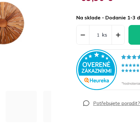
Jednotková
cena:
Na sklade - Dodanie 1-3 d