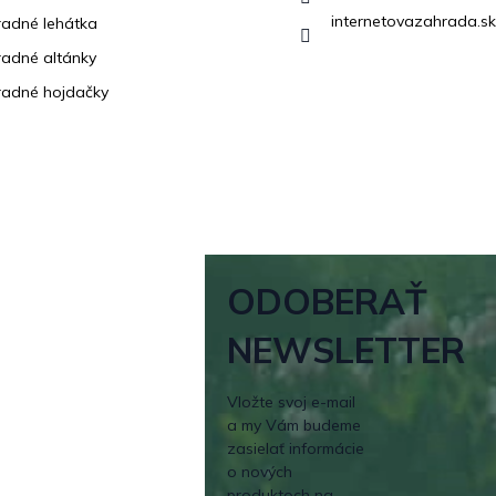
internetovazahrada.sk
adné lehátka
adné altánky
adné hojdačky
ODOBERAŤ
NEWSLETTER
Vložte svoj e-mail
a my Vám budeme
zasielať informácie
o nových
produktoch na