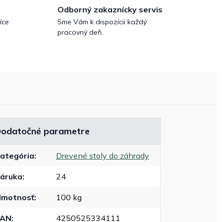
Odborný zakaznícky servis
íce
Sme Vám k dispozícii každý
pracovný deň.
odatočné parametre
ategória
:
Drevené stoly do záhrady
áruka
:
24
motnosť
:
100 kg
EAN
:
4250525334111