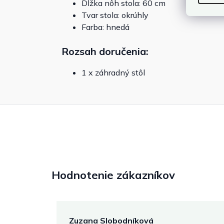
Dĺžka nôh stola: 60 cm
Tvar stola: okrúhly
Farba: hnedá
Rozsah doručenia:
1 x záhradný stôl
Hodnotenie zákazníkov
Zuzana Slobodníková