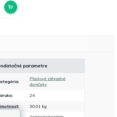
odatočné parametre
Plastové záhradné
ategória
:
domčeky
áruka
:
24
motnosť
:
30.01 kg