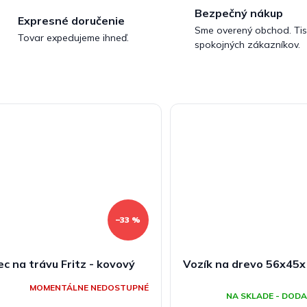
Bezpečný nákup
Expresné doručenie
Sme overený obchod. Tis
Tovar expedujeme ihneď.
spokojných zákazníkov.
–33 %
ec na trávu Fritz - kovový
Vozík na drevo 56x45
Priemerné
MOMENTÁLNE NEDOSTUPNÉ
hodnotenie
NA SKLADE - DODAN
produktu