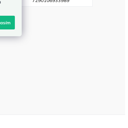
EAN
:
7290106933989
u
lasím