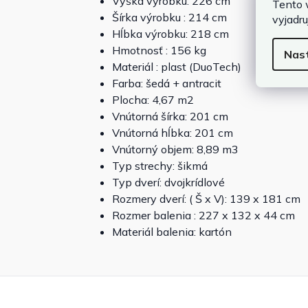
Výška výrobku: 226 cm
Tento 
Šírka výrobku : 214 cm
vyjadru
Hĺbka výrobku: 218 cm
Hmotnosť : 156 kg
Nas
Materiál : plast (DuoTech)
Farba: šedá + antracit
Plocha: 4,67 m2
Vnútorná šírka: 201 cm
Vnútorná hĺbka: 201 cm
Vnútorný objem: 8,89 m3
Typ strechy: šikmá
Typ dverí: dvojkrídlové
Rozmery dverí: ( Š x V): 139 x 181 cm
Rozmer balenia : 227 x 132 x 44 cm
Materiál balenia: kartón