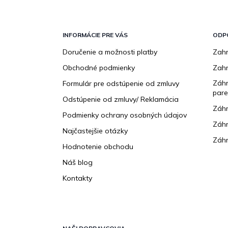
Z
á
p
INFORMÁCIE PRE VÁS
ODP
ä
Doručenie a možnosti platby
Zahr
t
Obchodné podmienky
Zah
i
e
Záhr
Formulár pre odstúpenie od zmluvy
pare
Odstúpenie od zmluvy/ Reklamácia
Záhr
Podmienky ochrany osobných údajov
Záhr
Najčastejšie otázky
Záhr
Hodnotenie obchodu
Náš blog
Kontakty