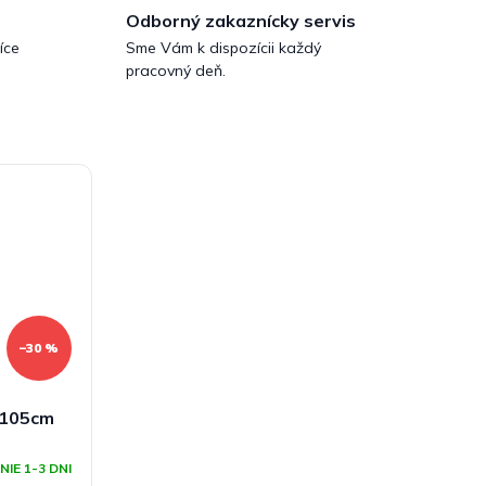
Odborný zakaznícky servis
íce
Sme Vám k dispozícii každý
pracovný deň.
–30 %
x105cm
IE 1-3 DNI