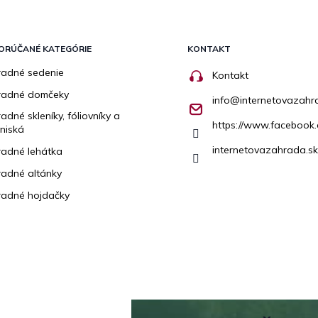
ORÚČANÉ KATEGÓRIE
KONTAKT
adné sedenie
Kontakt
radné domčeky
info
@
internetovazahr
adné skleníky, fóliovníky a
https://www.facebook.
niská
internetovazahrada.sk
adné lehátka
adné altánky
adné hojdačky