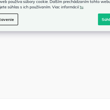
web používa súbory cookie. Ďalším prechádzaním tohto web
jete súhlas s ich používaním. Viac informácií
tu
.
tavenie
Súh