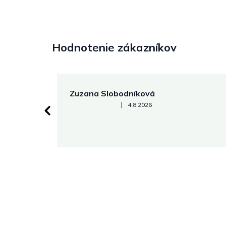
Hodnotenie zákazníkov
Zuzana Slobodníková
Hodnotenie obchodu je 5 z 5 hviezdičiek.
|
4.8.2026
 stránke.