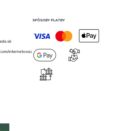
SPÔSOBY PLATBY
ada.sk
com/internetovazahrada.sk/