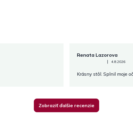
Renata Lazorova
Hodnotenie obchodu je 5 z 
|
4.8.2026
Krásny stôl. Splnil moje 
Zobraziť ďalšie recenzie