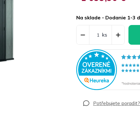
Jednotková
cena:
Na sklade - Dodanie 1-3 d