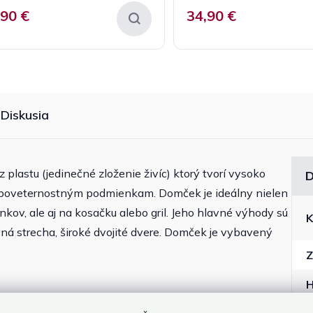
je
,90 €
34,90 €
5,0
z
5
hviezdičiek.
Diskusia
lastu (jedinečné zloženie živíc) ktorý tvorí vysoko
D
m poveternostným podmienkam. Domček je ideálny nielen
ov, ale aj na kosačku alebo gril. Jeho hlavné výhody sú
K
ná strecha, široké dvojité dvere. Domček je vybavený
Z
H