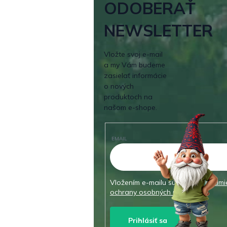
ODOBERAŤ
NEWSLETTER
Vložte svoj e-mail
a my Vám budeme
zasielať informácie
o nových
produktoch na
našom e-shope.
EMAIL
Vložením e-mailu súhlasíte s
podmi
ochrany osobných údajov
Prihlásiť sa