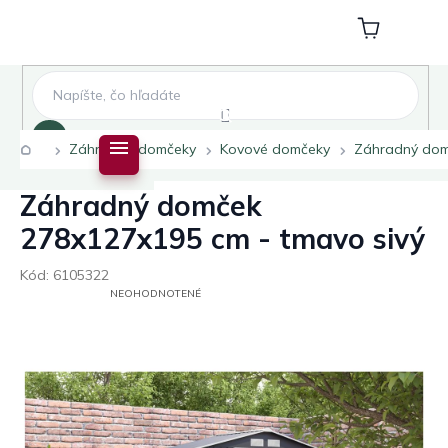
Prejsť
na
Nákupný
obsah
košík
Hľadať
Domov
Záhradné domčeky
Kovové domčeky
Záhradný dom
Záhradný domček
278x127x195 cm - tmavo sivý
Kód:
6105322
PRIEMERNÉ
NEOHODNOTENÉ
HODNOTENIE
PRODUKTU
JE
0,0
Z
5
HVIEZDIČIEK.