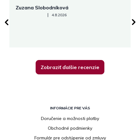
Zuzana Slobodníková
R
Hodnotenie obchodu je 5 z 5 hviezdičiek.
|
4.8.2026
su
K
Zobraziť ďalšie recenzie
Z
á
INFORMÁCIE PRE VÁS
p
Doručenie a možnosti platby
ä
Obchodné podmienky
t
i
Formulár pre odstúpenie od zmluvy