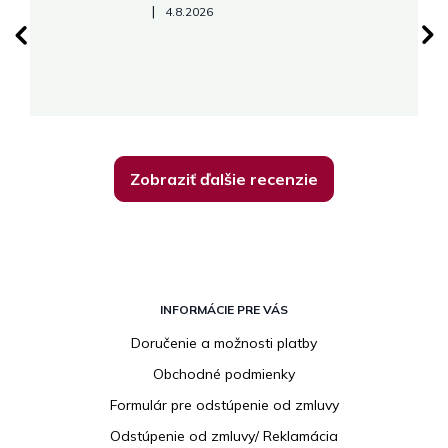
Hodnotenie obchodu je 5 z 5 hviezdičiek.
|
4.8.2026
su
K
Zobraziť ďalšie recenzie
Z
á
INFORMÁCIE PRE VÁS
p
Doručenie a možnosti platby
ä
Obchodné podmienky
t
i
Formulár pre odstúpenie od zmluvy
e
Odstúpenie od zmluvy/ Reklamácia