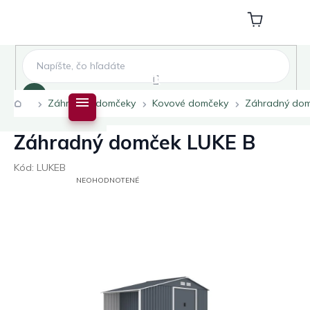
Prejsť
na
Nákupný
obsah
košík
Hľadať
Domov
Záhradné domčeky
Kovové domčeky
Záhradný dom
Záhradný domček LUKE B
Kód:
LUKEB
PRIEMERNÉ
NEOHODNOTENÉ
HODNOTENIE
PRODUKTU
JE
0,0
Z
5
HVIEZDIČIEK.