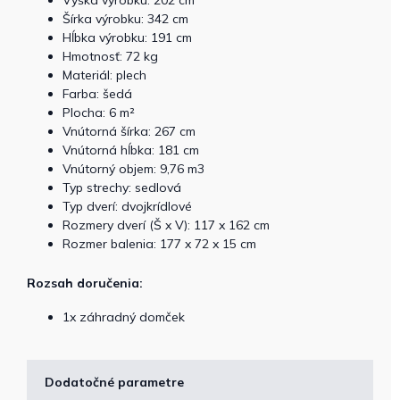
Výška výrobku: 202 cm
Šírka výrobku: 342 cm
Hĺbka výrobku: 191 cm
Hmotnosť: 72 kg
Materiál: plech
Farba: šedá
Plocha: 6 m²
Vnútorná šírka: 267 cm
Vnútorná hĺbka: 181 cm
Vnútorný objem: 9,76 m3
Typ strechy: sedlová
Typ dverí: dvojkrídlové
Rozmery dverí (Š x V): 117 x 162 cm
Rozmer balenia: 177 x 72 x 15 cm
Rozsah doručenia:
1x záhradný domček
Dodatočné parametre