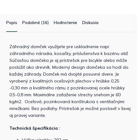
hviezdičiek.
Popis
Podobné (16)
Hodnotenie
Diskusia
Záhradný domček využijete pre uskladnenie napr.
záhradného náradia, kosačky, príslušenstva k bazénu atď.
Súčasťou domčeka je aj prístrešok pre bicykle alebo môže
poslúžiť ako drevník. Moderný design domčeka sa hodí do
každej záhrady. Domček má dvojité posuvné dvere. Je
vyrobený z kvalitných oceľových plechov v hrúbke 0,25
-0,30 mm a kvalitného rámu z pozinkovanej ocele hrúbky
0,5-0,8 mm. Maximálne zaťaženie strechy snehom je 60
kg/m2. Oceľová, pozinkovaná konštrukcia s ventilačnými
mriežkami. Bez podlahy. Prístrešok je možné postaviť v ľavej
aj pravej variante.
Technická špecifikácia :