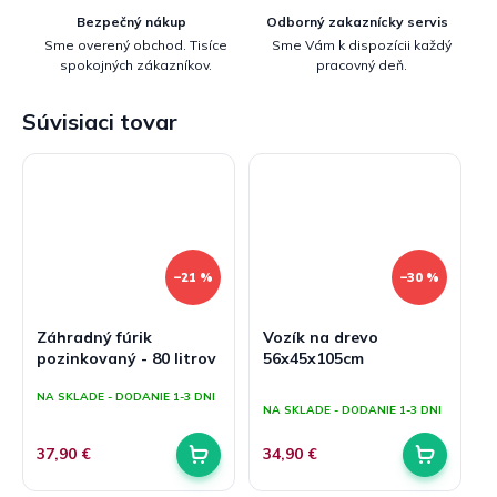
Bezpečný nákup
Odborný zakaznícky servis
Sme overený obchod. Tisíce
Sme Vám k dispozícii každý
spokojných zákazníkov.
pracovný deň.
Súvisiaci tovar
–21 %
–30 %
Záhradný fúrik
Vozík na drevo
pozinkovaný - 80 litrov
56x45x105cm
Priemerné
NA SKLADE - DODANIE 1-3 DNI
hodnotenie
NA SKLADE - DODANIE 1-3 DNI
produktu
je
37,90 €
34,90 €
5,0
z
5