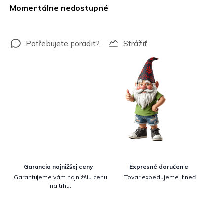
cena:
Momentálne nedostupné
Strážiť
Garancia najnižšej ceny
Expresné doručenie
Garantujeme vám najnižšiu cenu
Tovar expedujeme ihneď.
na trhu.