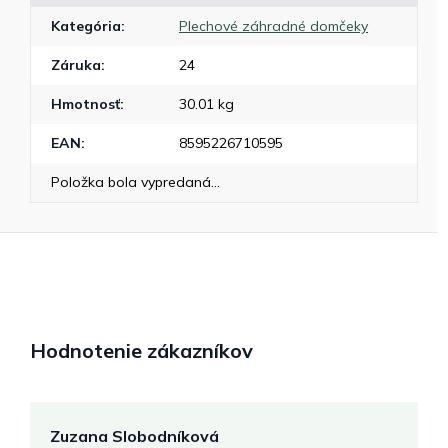
Kategória
:
Plechové záhradné domčeky
Záruka
:
24
Hmotnosť
:
30.01 kg
EAN
:
8595226710595
Položka bola vypredaná…
Hodnotenie zákazníkov
Zuzana Slobodníková
R