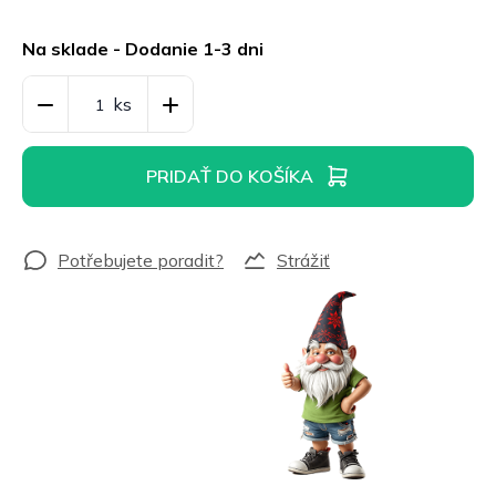
Jednotková
cena:
Na sklade - Dodanie 1-3 dni
PRIDAŤ DO KOŠÍKA
Strážiť