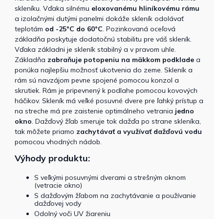
skleníku. Vďaka silnému
eloxovanému hliníkovému rámu
a izolačnými dutými panelmi dokáže skleník odolávať
teplotám
od -25°C do 60°C
. Pozinkovaná oceľová
základňa poskytuje dodatočnú stabilitu pre váš skleník.
Vďaka základni je skleník stabilný a v pravom uhle.
Základňa
zabraňuje potopeniu na mäkkom podklade
a
ponúka najlepšiu možnosť ukotvenia do zeme. Skleník a
rám sú navzájom pevne spojené pomocou konzol a
skrutiek. Rám je pripevnený k podlahe pomocou kovových
háčikov. Skleník má veľké posuvné dvere pre ľahký prístup a
na streche má pre zaistenie optimálneho vetrania
jedno
okno
. Dažďový žľab smeruje tok dažďa po strane skleníka,
tak môžete priamo
zachytávať a využívať dažďovú vodu
pomocou vhodných nádob.
Výhody produktu:
S veľkými posuvnými dverami a strešným oknom
(vetracie okno)
S dažďovým žľabom na zachytávanie a používanie
dažďovej vody
Odolný voči UV žiareniu