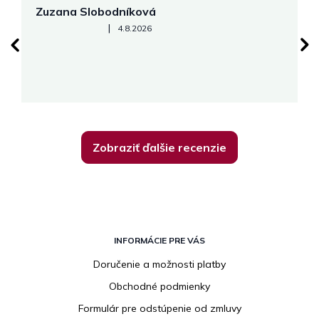
Zuzana Slobodníková
R
Hodnotenie obchodu je 5 z 5 hviezdičiek.
|
4.8.2026
su
K
Zobraziť ďalšie recenzie
Z
á
INFORMÁCIE PRE VÁS
p
Doručenie a možnosti platby
ä
Obchodné podmienky
t
i
Formulár pre odstúpenie od zmluvy