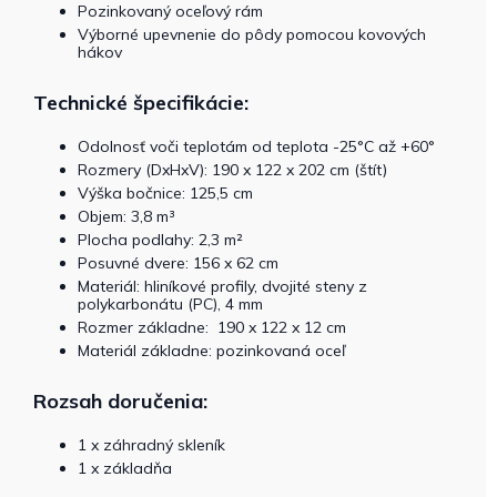
Pozinkovaný oceľový rám
Výborné upevnenie do pôdy pomocou kovových
hákov
Technické špecifikácie:
Odolnosť voči teplotám od teplota -25°C až +60°
Rozmery (DxHxV): 190 x 122 x 202 cm (štít)
Výška bočnice: 125,5 cm
Objem: 3,8 m³
Plocha podlahy: 2,3 m²
Posuvné dvere: 156 x 62 cm
Materiál: hliníkové profily, dvojité steny z
polykarbonátu (PC), 4 mm
Rozmer základne: 190 x 122 x 12 cm
Materiál základne: pozinkovaná oceľ
Rozsah doručenia:
1 x záhradný skleník
1 x základňa