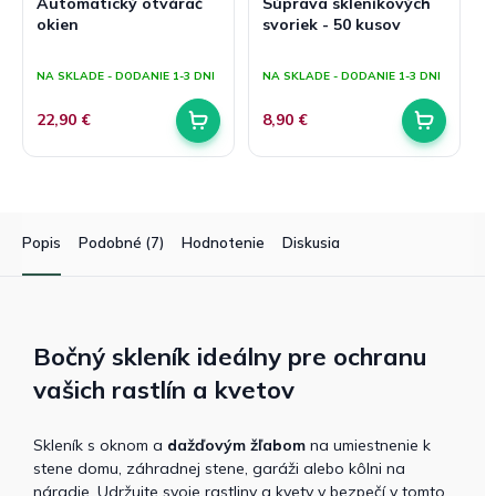
Automatický otvárač
Súprava skleníkových
okien
svoriek - 50 kusov
Priemerné
Priemerné
hodnotenie
hodnotenie
NA SKLADE - DODANIE 1-3 DNI
NA SKLADE - DODANIE 1-3 DNI
produktu
produktu
je
je
22,90 €
8,90 €
5,0
5,0
z
z
5
5
hviezdičiek.
hviezdičiek.
Popis
Podobné (7)
Hodnotenie
Diskusia
Bočný skleník ideálny pre ochranu
vašich rastlín a kvetov
Skleník s oknom a
dažďovým žľabom
na umiestnenie k
stene domu, záhradnej stene, garáži alebo kôlni na
náradie. Udržujte svoje rastliny a kvety v bezpečí v tomto