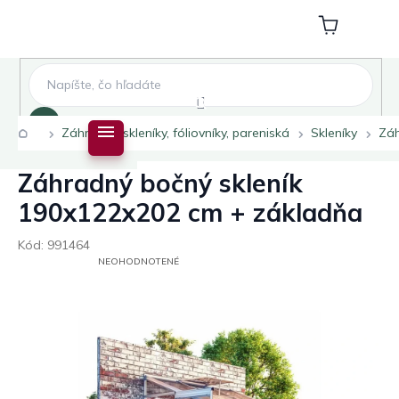
Prejsť
na
Nákupný
obsah
košík
Hľadať
Domov
Záhradné skleníky, fóliovníky, pareniská
Skleníky
Záh
Záhradný bočný skleník
190x122x202 cm + základňa
Kód:
991464
PRIEMERNÉ
NEOHODNOTENÉ
HODNOTENIE
PRODUKTU
JE
0,0
Z
5
HVIEZDIČIEK.