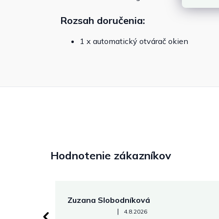
Rozsah doručenia:
1 x automatický otvárač okien
Hodnotenie zákazníkov
Zuzana Slobodníková
Hodnotenie obchodu je 5 z 5 hviezdičiek.
|
4.8.2026