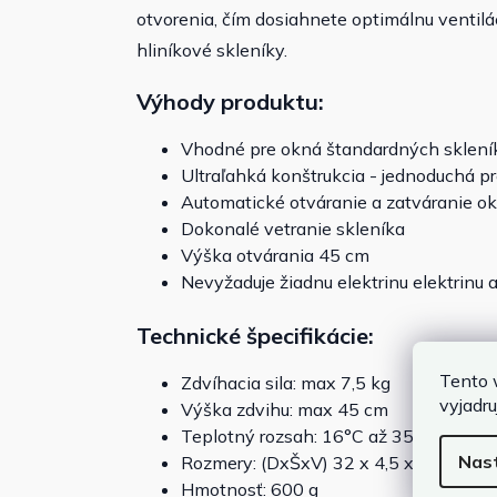
otvorenia, čím dosiahnete optimálnu ventilá
hliníkové skleníky.
Výhody produktu:
Vhodné pre okná štandardných skleník
Ultraľahká konštrukcia - jednoduchá p
Automatické otváranie a zatváranie ok
Dokonalé vetranie skleníka
Výška otvárania 45 cm
Nevyžaduje žiadnu elektrinu elektrinu a
Technické špecifikácie:
Tento 
Zdvíhacia sila: max 7,5 kg
vyjadru
Výška zdvihu: max 45 cm
Teplotný rozsah: 16°C až 35°C
Nas
Rozmery: (DxŠxV) 32 x 4,5 x 5 cm
Hmotnosť: 600 g