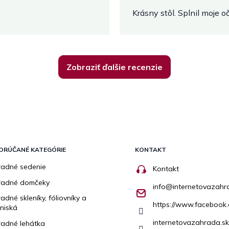
Krásny stôl. Splnil moje 
Zobraziť ďalšie recenzie
ORÚČANÉ KATEGÓRIE
KONTAKT
adné sedenie
Kontakt
radné domčeky
info
@
internetovazahr
adné skleníky, fóliovníky a
https://www.facebook.
niská
internetovazahrada.sk
adné lehátka