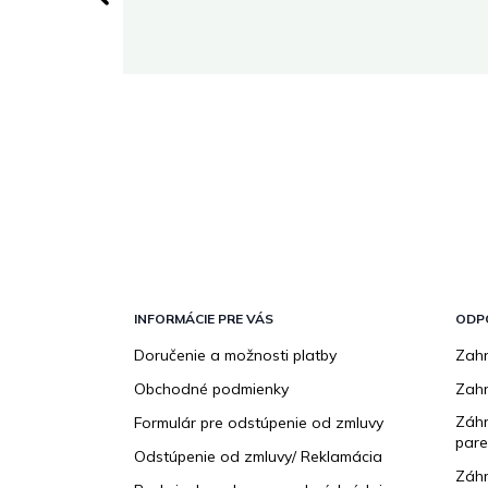
 stránke.
Z
á
p
INFORMÁCIE PRE VÁS
ODP
ä
Doručenie a možnosti platby
Zahr
t
Obchodné podmienky
Zah
i
e
Záhr
Formulár pre odstúpenie od zmluvy
pare
Odstúpenie od zmluvy/ Reklamácia
Záhr