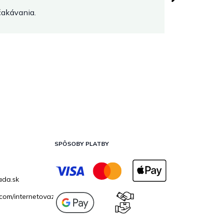
očakávania.
SPÔSOBY PLATBY
ada.sk
com/internetovazahrada.sk/