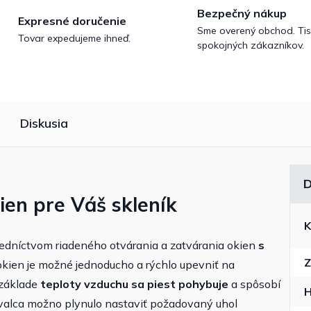
Bezpečný nákup
Expresné doručenie
Sme overený obchod. Tis
Tovar expedujeme ihneď.
spokojných zákazníkov.
Diskusia
D
ien pre Váš skleník
K
tredníctvom riadeného otvárania a zatvárania okien
s
Z
okien je možné jednoducho a rýchlo upevniť na
 základe
teploty vzduchu sa piest pohybuje
a spôsobí
H
 valca možno plynulo nastaviť požadovaný uhol