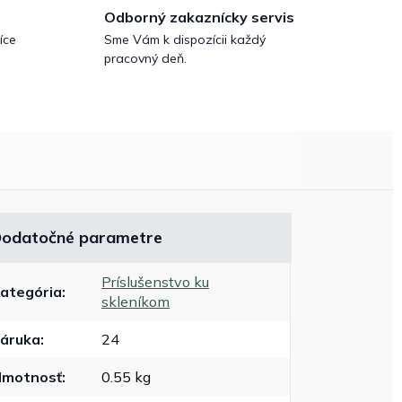
Odborný zakaznícky servis
íce
Sme Vám k dispozícii každý
pracovný deň.
odatočné parametre
Príslušenstvo ku
ategória
:
skleníkom
áruka
:
24
motnosť
:
0.55 kg