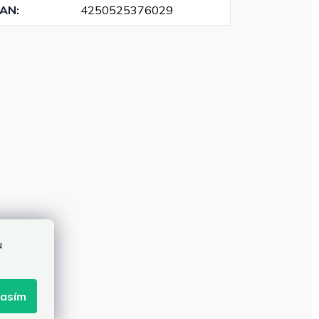
EAN
:
4250525376029
u
lasím