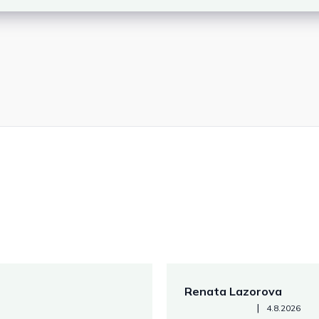
Renata Lazorova
Hodnotenie obchodu je 5 z 
|
4.8.2026