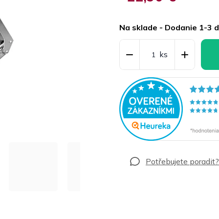
Jednotková
cena:
Na sklade - Dodanie 1-3 d