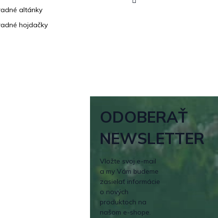
adné altánky
adné hojdačky
ODOBERAŤ
NEWSLETTER
Vložte svoj e-mail
a my Vám budeme
zasielať informácie
o nových
produktoch na
našom e-shope.