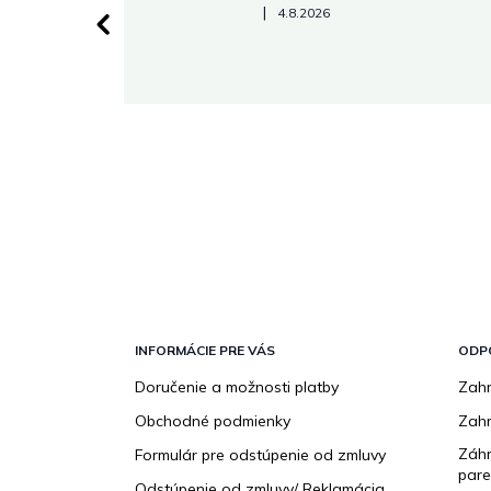
Hodnotenie obchodu je 5 z 5 hviezdičiek.
|
4.8.2026
 stránke.
Z
á
p
INFORMÁCIE PRE VÁS
ODP
ä
Doručenie a možnosti platby
Zahr
t
Obchodné podmienky
Zah
i
e
Záhr
Formulár pre odstúpenie od zmluvy
pare
Odstúpenie od zmluvy/ Reklamácia