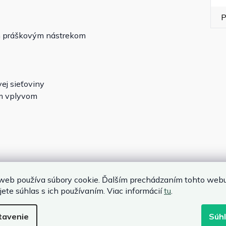
P
ým práškovým nástrekom
ej sieťoviny
ým vplyvom
cm
web používa súbory cookie. Ďalším prechádzaním tohto web
jete súhlas s ich používaním. Viac informácií
tu
.
tavenie
Súh