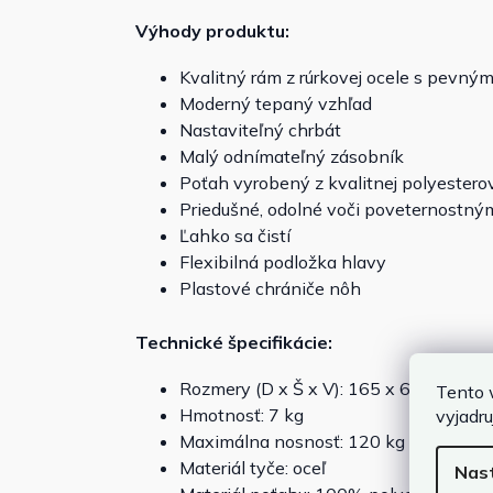
Výhody produktu:
Kvalitný rám z rúrkovej ocele s pevn
Moderný tepaný vzhľad
Nastaviteľný chrbát
Malý odnímateľný zásobník
Poťah vyrobený z kvalitnej polyesterov
Priedušné, odolné voči poveternostn
Ľahko sa čistí
Flexibilná podložka hlavy
Plastové chrániče nôh
Technické špecifikácie:
Rozmery (D x Š x V): 165 x 65 x 113 
Tento 
Hmotnosť: 7 kg
vyjadru
Maximálna nosnosť: 120 kg
Materiál tyče: oceľ
Nas