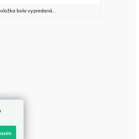
oložka bola vypredaná…
u
lasím