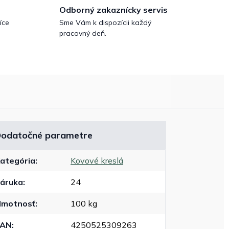
Odborný zakaznícky servis
íce
Sme Vám k dispozícii každý
pracovný deň.
odatočné parametre
ategória
:
Kovové kreslá
áruka
:
24
motnosť
:
100 kg
EAN
:
4250525309263