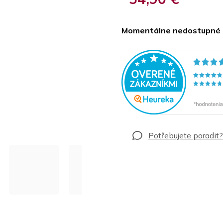
Jednotková
cena:
Momentálne nedostupné