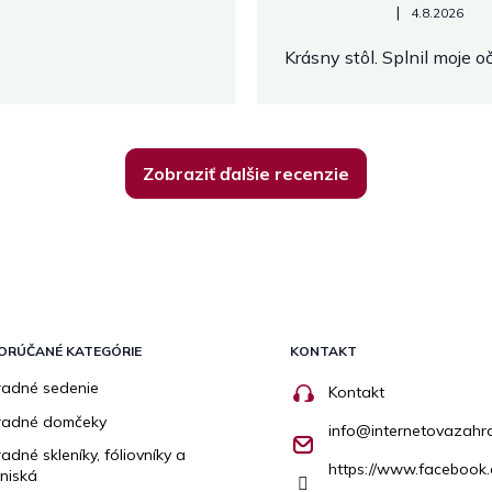
Hodnotenie obchodu je 5 z 
|
4.8.2026
Krásny stôl. Splnil moje 
Zobraziť ďalšie recenzie
ORÚČANÉ KATEGÓRIE
KONTAKT
adné sedenie
Kontakt
radné domčeky
info
@
internetovazahr
adné skleníky, fóliovníky a
https://www.facebook.
niská