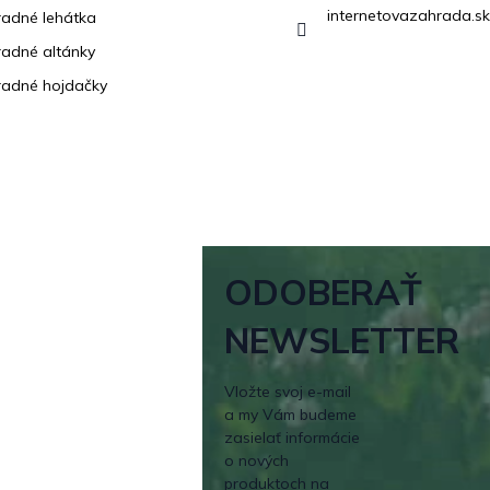
internetovazahrada.sk
adné lehátka
adné altánky
adné hojdačky
ODOBERAŤ
NEWSLETTER
Vložte svoj e-mail
a my Vám budeme
zasielať informácie
o nových
produktoch na