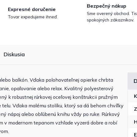
Bezpečný nákup
Expresné doručenie
Sme overený obchod. Tis
Tovar expedujeme ihneď.
spokojných zákazníkov.
Diskusia
u alebo balkón. Vďaka polohovateľnej opierke chrbta
D
tanie, opaľovanie alebo relax. Kvalitný polyesterový
K
ý k robustnej rúrkovej oceľovej konštrukcii pružným
telu. Vďaka malému stolíku, ktorý sa dá behom chvíľky
Z
ený nápoj alebo obľúbenú knihu vždy po ruke. Rúrkový
H
m v modernom tepanom vzhľade vyzerá dobre a robí
vom.