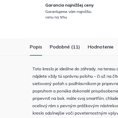
Garancia najnižšej ceny
Garantujeme vám najnižšiu
cenu na trhu.
Popis
Podobné (11)
Hodnotenie
Toto kreslo je ideálne do záhrady, na teras
nájdete vždy tú správnu polohu – či už na čí
sieťovaný poťah s podhlavníkom je pripevnen
popruhom a ponúka dokonalé prispôsobenie 
pripevniť na bok, máte svoj smartfón, chlad
oceľový rám s pevným práškovým nástreko
kreslo odolnejšie voči poveternostným vply