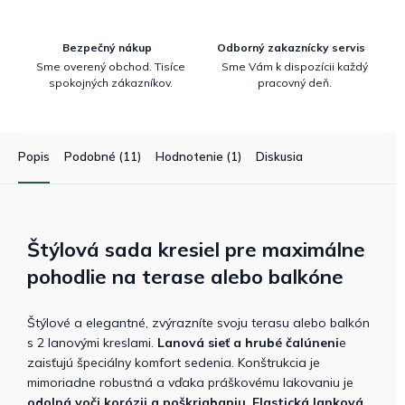
Bezpečný nákup
Odborný zakaznícky servis
Sme overený obchod. Tisíce
Sme Vám k dispozícii každý
spokojných zákazníkov.
pracovný deň.
Popis
Podobné (11)
Hodnotenie (1)
Diskusia
Štýlová sada kresiel pre maximálne
pohodlie na terase alebo balkóne
Štýlové a elegantné, zvýrazníte svoju terasu alebo balkón
s 2 lanovými kreslami.
Lanová sieť a hrubé čalúneni
e
zaisťujú špeciálny komfort sedenia. Konštrukcia je
mimoriadne robustná a vďaka práškovému lakovaniu je
odolná voči korózii a poškriabaniu
.
Elastická lanková