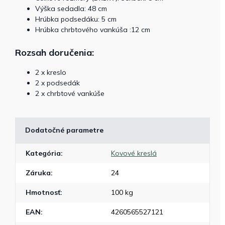
Výška sedadla: 48 cm
Hrúbka podsedáku: 5 cm
Hrúbka chrbtového vankúša :12 cm
Rozsah doručenia:
2 x kreslo
2 x podsedák
2 x chrbtové vankúše
Dodatočné parametre
Kategória
:
Kovové kreslá
Záruka
:
24
Hmotnosť
:
100 kg
EAN
:
4260565527121