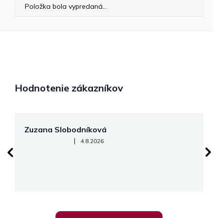
Položka bola vypredaná…
Hodnotenie zákazníkov
Zuzana Slobodníková
R
Hodnotenie obchodu je 5 z 5 hviezdičiek.
|
4.8.2026
su
K