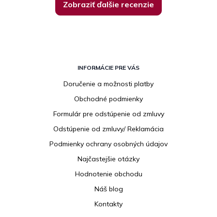
Zobraziť ďalšie recenzie
Z
á
INFORMÁCIE PRE VÁS
p
Doručenie a možnosti platby
ä
Obchodné podmienky
t
i
Formulár pre odstúpenie od zmluvy
e
Odstúpenie od zmluvy/ Reklamácia
Podmienky ochrany osobných údajov
Najčastejšie otázky
Hodnotenie obchodu
Náš blog
Kontakty