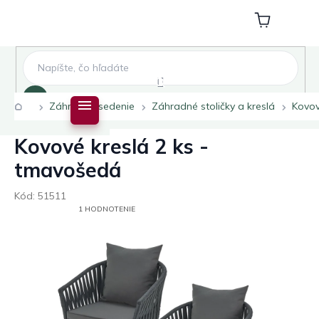
Prejsť
na
Nákupný
obsah
košík
Hľadať
Domov
Záhradné sedenie
Záhradné stoličky a kreslá
Kovov
Kovové kreslá 2 ks -
tmavošedá
Kód:
51511
PRIEMERNÉ
1 HODNOTENIE
HODNOTENIE
PRODUKTU
JE
5,0
Z
5
HVIEZDIČIEK.