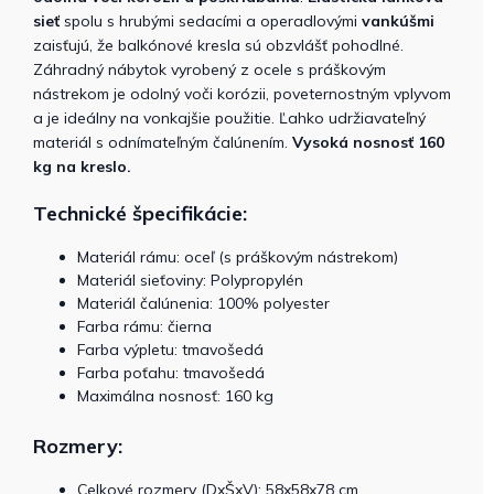
sieť
spolu s hrubými sedacími a operadlovými
vankúšmi
zaisťujú, že balkónové kresla sú obzvlášť pohodlné.
Záhradný nábytok vyrobený z ocele s práškovým
nástrekom je odolný voči korózii, poveternostným vplyvom
a je ideálny na vonkajšie použitie. Ľahko udržiavateľný
materiál s odnímateľným čalúnením.
Vysoká nosnosť 160
kg na kreslo.
Technické špecifikácie:
Materiál rámu: oceľ (s práškovým nástrekom)
Materiál sieťoviny: Polypropylén
Materiál čalúnenia: 100% polyester
Farba rámu: čierna
Farba výpletu: tmavošedá
Farba poťahu: tmavošedá
Maximálna nosnosť: 160 kg
Rozmery:
Celkové rozmery (DxŠxV): 58x58x78 cm