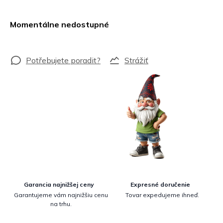
Jednotková
cena:
Momentálne nedostupné
Strážiť
Garancia najnižšej ceny
Expresné doručenie
Garantujeme vám najnižšiu cenu
Tovar expedujeme ihneď.
na trhu.