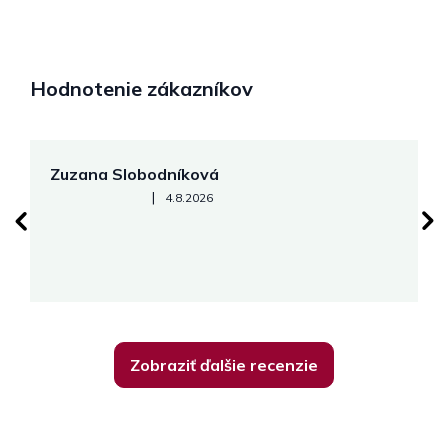
Hodnotenie zákazníkov
Zuzana Slobodníková
R
Hodnotenie obchodu je 5 z 5 hviezdičiek.
|
4.8.2026
su
K
Zobraziť ďalšie recenzie