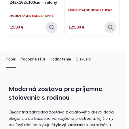
242x162x100cm - zelený
Priemerné
hodnotenie
Priemerné
MOMENTÁLNE NEDOSTUPNÉ
produktu
hodnotenie
MOMENTÁLNE NEDOSTUPNÉ
je
produktu
5,0
je
19,90 €
129,90 €
z
5,0
5
z
hviezdičiek.
5
hviezdičiek.
Popis
Podobné (13)
Hodnotenie
Diskusia
Moderná zostava pre príjemne
stolovanie s rodinou
Elegantná záhradná zostava z agátového dreva dodá
eleganciu do každého vonkajšieho prostredia. Jej čierny
oceľový rám poskytuje
štýlový kontrast
k prírodnému