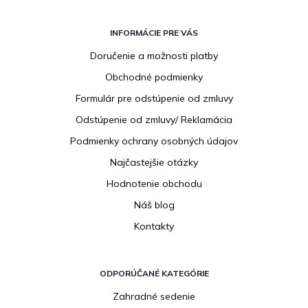
Z
á
INFORMÁCIE PRE VÁS
p
Doručenie a možnosti platby
ä
Obchodné podmienky
t
i
Formulár pre odstúpenie od zmluvy
e
Odstúpenie od zmluvy/ Reklamácia
Podmienky ochrany osobných údajov
Najčastejšie otázky
Hodnotenie obchodu
Náš blog
Kontakty
ODPORÚČANÉ KATEGÓRIE
Zahradné sedenie