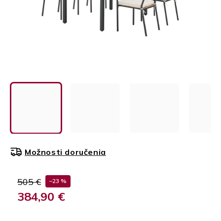
Možnosti doručenia
505 €
–23 %
384,90 €
Jednotková