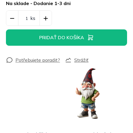
cena:
Na sklade - Dodanie 1-3 dni
PRIDAŤ DO KOŠÍKA
Strážiť