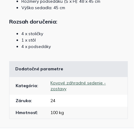
Rozmery podsedáku (Š x H): 48 x 45 cm
Výška sedadla: 45 cm
Rozsah doručenia:
4 x stoličky
1 x stôl
4 x podsedáky
Dodatočné parametre
Kovové záhradné sedenie -
Kategória
:
zostavy
Záruka
:
24
Hmotnosť
:
100 kg