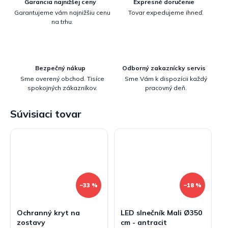
Garancia najnižšej ceny
Expresné doručenie
Garantujeme vám najnižšiu cenu
Tovar expedujeme ihneď.
na trhu.
Bezpečný nákup
Odborný zakaznícky servis
Sme overený obchod. Tisíce
Sme Vám k dispozícii každý
spokojných zákazníkov.
pracovný deň.
Súvisiaci tovar
–33 %
–18 %
Ochranný kryt na
LED slnečník Mali Ø350
zostavy
cm - antracit