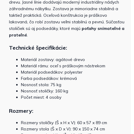
drevu. Jasné línie dodávajú moderný industriálny nádych
záhradnému nábytku. Zostava je mimoriadne stabilná a
taktiež praktická. Oceľová konštrukcia je práškovo
lakovaná, čo robí zostavu veľmi stabilnú a pevnú. Súčasťou
stoličiek sú aj podsedáky, ktoré majú
poťahy snímateľné a
prateľné
.
Technické špecifikácie:
Materiál zostavy: agátové drevo
Materiál rámu: oceľ s práškovým nástrekom
Materiál podsedákov: polyester
Farba podsedákov: krémová
Nosnosť stola: 75 kg
Nosnosť stoličky: 160 kg
Počet miest: 4 osoby
Rozmery:
Rozmery stoličky (Š x H x V): 60 x 57 x 89 cm
Rozmery stola (Š x D x V): 90 x 150 x 74 cm