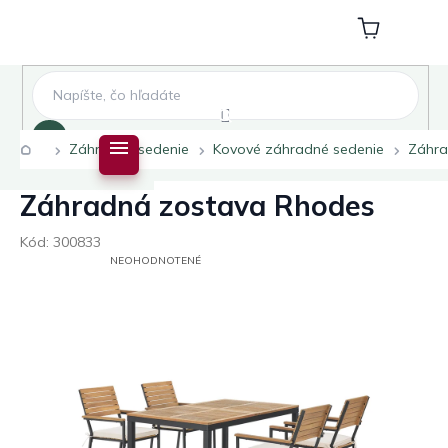
Prejsť
na
Nákupný
obsah
košík
Hľadať
Domov
Záhradné sedenie
Kovové záhradné sedenie
Záhra
Záhradná zostava Rhodes
Kód:
300833
PRIEMERNÉ
NEOHODNOTENÉ
HODNOTENIE
PRODUKTU
JE
0,0
Z
5
HVIEZDIČIEK.