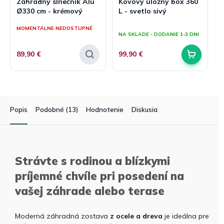
Záhradný slnečník Alu
Kovový úložný box 360
Ø330 cm - krémový
L - svetlo sivý
Priemerné
MOMENTÁLNE NEDOSTUPNÉ
hodnotenie
NA SKLADE - DODANIE 1-3 DNI
produktu
je
89,90 €
99,90 €
5,0
z
5
hviezdičiek.
Popis
Podobné (13)
Hodnotenie
Diskusia
Strávte s rodinou a blízkymi
príjemné chvíle pri posedení na
vašej záhrade alebo terase
Moderná záhradná zostava
z ocele a dreva
je ideálna pre