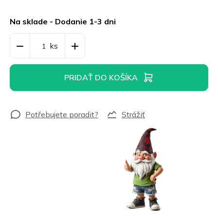
Jednotková
cena:
Na sklade - Dodanie 1-3 dni
PRIDAŤ DO KOŠÍKA
Strážiť