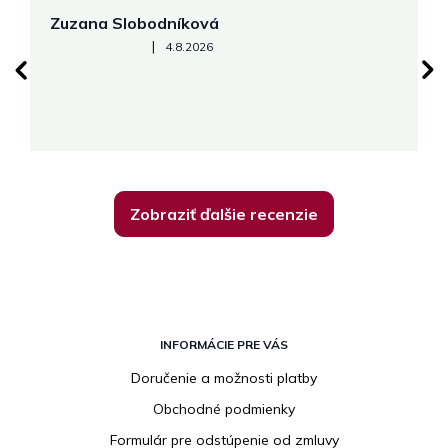
Zuzana Slobodníková
R
Hodnotenie obchodu je 5 z 5 hviezdičiek.
|
4.8.2026
su
K
Zobraziť ďalšie recenzie
Z
á
INFORMÁCIE PRE VÁS
p
Doručenie a možnosti platby
ä
Obchodné podmienky
t
i
Formulár pre odstúpenie od zmluvy