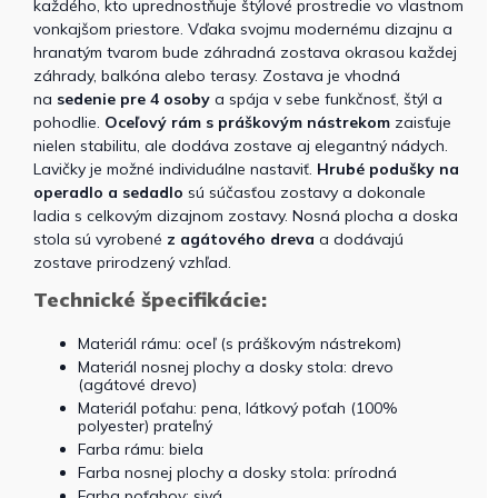
každého, kto uprednostňuje štýlové prostredie vo vlastnom
vonkajšom priestore. Vďaka svojmu modernému dizajnu a
hranatým tvarom bude záhradná zostava okrasou každej
záhrady, balkóna alebo terasy. Zostava je vhodná
na
sedenie pre 4 osoby
a spája v sebe funkčnosť, štýl a
pohodlie.
Oceľový rám s práškovým nástrekom
zaisťuje
nielen stabilitu, ale dodáva zostave aj elegantný nádych.
Lavičky je možné individuálne nastaviť.
Hrubé podušky na
operadlo a sedadlo
sú súčasťou zostavy a dokonale
ladia s celkovým dizajnom zostavy.
Nosná plocha a doska
stola sú vyrobené
z agátového dreva
a dodávajú
zostave prirodzený vzhľad.
Technické špecifikácie:
Materiál rámu: oceľ (s práškovým nástrekom)
Materiál nosnej plochy a dosky stola: drevo
(agátové drevo)
Materiál poťahu: pena, látkový poťah (100%
polyester) prateľný
Farba rámu: biela
Farba nosnej plochy a dosky stola: prírodná
Farba poťahov: sivá