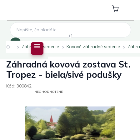
Prejsť
na
Nákupný
obsah
košík
Hľadať
Domov
Záhradné sedenie
Kovové záhradné sedenie
Záhra
Záhradná kovová zostava St.
Tropez - biela/sivé podušky
Kód:
300842
PRIEMERNÉ
NEOHODNOTENÉ
HODNOTENIE
PRODUKTU
JE
0,0
Z
5
HVIEZDIČIEK.