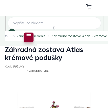
Prejsť
na
Nákupný
obsah
košík
Hľadať
Domov
Záhradné sedenie
Záhradná zostava Atlas - krémové
Záhradná zostava Atlas -
krémové podušky
Kód:
991072
PRIEMERNÉ
NEOHODNOTENÉ
HODNOTENIE
PRODUKTU
JE
0,0
Z
5
HVIEZDIČIEK.