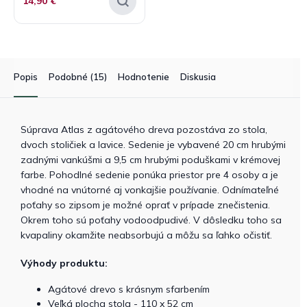
14,90 €
Popis
Podobné (15)
Hodnotenie
Diskusia
Súprava Atlas z agátového dreva pozostáva zo stola,
dvoch stoličiek a lavice. Sedenie je vybavené 20 cm hrubými
zadnými vankúšmi a 9,5 cm hrubými poduškami v krémovej
farbe. Pohodlné sedenie ponúka priestor pre 4 osoby a je
vhodné na vnútorné aj vonkajšie používanie. Odnímateľné
poťahy so zipsom je možné oprať v prípade znečistenia.
Okrem toho sú poťahy vodoodpudivé. V dôsledku toho sa
kvapaliny okamžite neabsorbujú a môžu sa ľahko očistiť.
Výhody produktu:
Agátové drevo s krásnym sfarbením
Veľká plocha stola - 110 x 52 cm