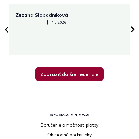
Zuzana Slobodníková
R
Hodnotenie obchodu je 5 z 5 hviezdičiek.
|
4.8.2026
su
K
Zobraziť ďalšie recenzie
Z
á
INFORMÁCIE PRE VÁS
p
Doručenie a možnosti platby
ä
Obchodné podmienky
t