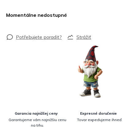
Jednotková
cena:
Momentálne nedostupné
Strážiť
Garancia najnižšej ceny
Expresné doručenie
Garantujeme vám najnižšiu cenu
Tovar expedujeme ihneď.
na trhu.