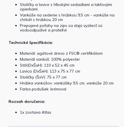
Stoličky a lavice s hlbokými sedadlami a lakťovými
opierkami
Vankúše na sedenie s hrúbkou 9,5 cm - vankúše na
chrbát s hrúbkou 20 cm
Prepojené poťahy na zips sa dajú vyzliecť sú
vodoodpudivé a prateľné
Technické špecifikácie:
Materiál: agátové drevo z FSC® certifikátom
Materiál vankúš: 100% polyester
Stôl(DxŠxH): 110 x 52 x 45 cm
Lavica (DxŠxH): 113 x 75 x 77 cm
Stoličky (ŠxV): 75 x 77 cm
Hrúbka vankúšov: vankúšiky 9,5 cm, vankúše 20 cm
Farba podušiek: krémová
Rozsah doručenia:
1x zostava Atlas