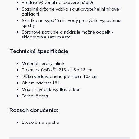
Pretlakový ventil na uzávere nádrže
Stabilné držanie vďaka skrutkovateľnej hliníkovej
základni
Skrutka na vypúšťanie vody pre rýchle vypustenie
sprchy
Sprchové potrubie a nádrž je možné oddeliť -
skladovanie šetrí miesto
Technické špecifikácie:
Materiál sprchy: hliník
Rozmery (VxDxŠ): 215 x 16 x 16 cm
Dĺžka vodovodného potrubia: 102 cm
Objem nádrže: 18 L
Max. prevádzkový tlak: 3 bar
Farba: čierna
Rozsah doručenia:
1 x solárna sprcha