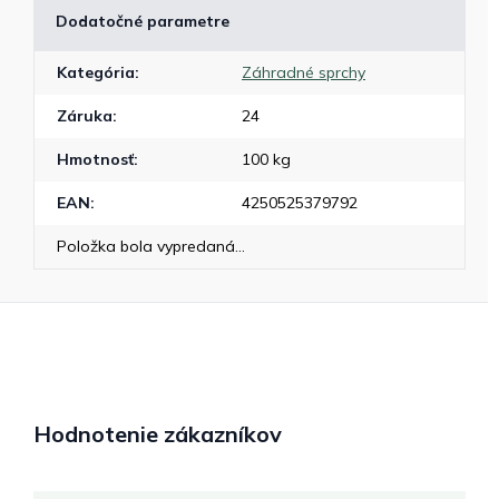
Dodatočné parametre
Kategória
:
Záhradné sprchy
Záruka
:
24
Hmotnosť
:
100 kg
EAN
:
4250525379792
Položka bola vypredaná…
Hodnotenie zákazníkov