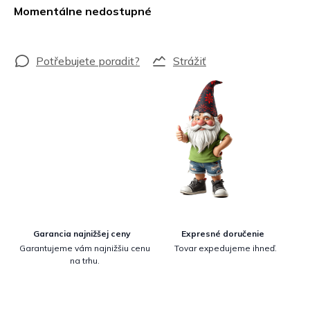
cena:
Momentálne nedostupné
Strážiť
Garancia najnižšej ceny
Expresné doručenie
Garantujeme vám najnižšiu cenu
Tovar expedujeme ihneď.
na trhu.