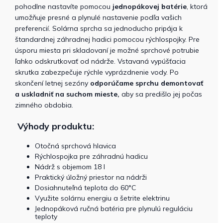
pohodlne nastavíte pomocou
jednopákovej batérie
, ktorá
umožňuje presné a plynulé nastavenie podľa vašich
preferencií.
Solárna sprcha sa jednoducho pripája k
štandardnej záhradnej hadici pomocou rýchlospojky. Pre
úsporu miesta pri skladovaní je možné sprchové potrubie
ľahko odskrutkovať od nádrže. Vstavaná vypúšťacia
skrutka zabezpečuje rýchle vyprázdnenie vody.
Po
skončení letnej sezóny
odporúčame sprchu demontovať
a uskladniť na suchom mieste,
aby sa predišlo jej počas
zimného obdobia.
Výhody produktu:
Otočná sprchová hlavica
Rýchlospojka pre záhradnú hadicu
Nádrž s objemom 18 l
Praktický úložný priestor na nádrži
Dosiahnuteľná teplota do 60°C
Využite solárnu energiu a šetrite elektrinu
Jednopáková ručná batéria pre plynulú reguláciu
teploty