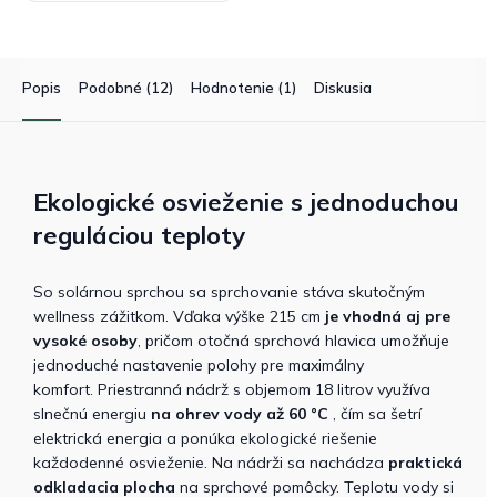
Popis
Podobné (12)
Hodnotenie (1)
Diskusia
Ekologické osvieženie s jednoduchou
reguláciou teploty
So solárnou sprchou
sa sprchovanie stáva skutočným
wellness zážitkom. Vďaka výške 215 cm
je vhodná aj pre
vysoké osoby
, pričom otočná sprchová hlavica umožňuje
jednoduché nastavenie polohy pre maximálny
komfort.
Priestranná nádrž s objemom 18 litrov využíva
slnečnú energiu
na ohrev vody až 6
0 °C
, čím sa šetrí
elektrická energia a ponúka ekologické riešenie
každodenné osvieženie.
Na nádrži sa nachádza
praktická
odkladacia plocha
na sprchové pomôcky. Teplotu vody si