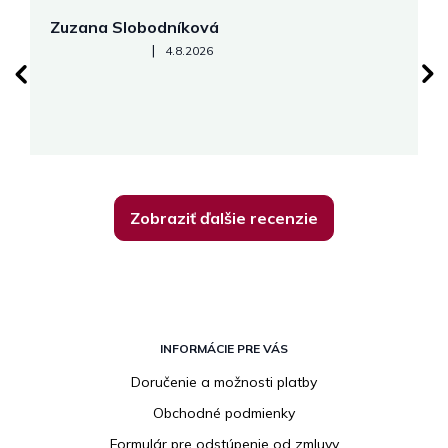
Zuzana Slobodníková
R
Hodnotenie obchodu je 5 z 5 hviezdičiek.
|
4.8.2026
su
K
Zobraziť ďalšie recenzie
Z
á
INFORMÁCIE PRE VÁS
p
Doručenie a možnosti platby
ä
Obchodné podmienky
t
i
Formulár pre odstúpenie od zmluvy