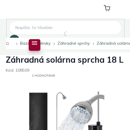
Prejsť
na
Nákupný
obsah
košík
Hľadať
Domov
Bazény a vírivky
Záhradné sprchy
Záhradná solárna
Záhradná solárna sprcha 18 L
Kód:
108509
PRIEMERNÉ
1 HODNOTENIE
HODNOTENIE
PRODUKTU
JE
5,0
Z
5
HVIEZDIČIEK.