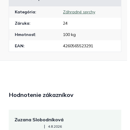
Kategória
:
Záhradné sprchy
Záruka
:
24
Hmotnosť
:
100 kg
EAN
:
4260565523291
Hodnotenie zákazníkov
Zuzana Slobodníková
R
Hodnotenie obchodu je 5 z 5 hviezdičiek.
|
4.8.2026