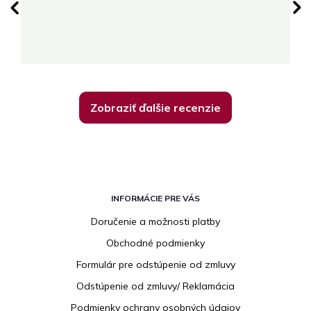
su
K
Zobraziť ďalšie recenzie
Z
á
INFORMÁCIE PRE VÁS
p
Doručenie a možnosti platby
ä
Obchodné podmienky
t
i
Formulár pre odstúpenie od zmluvy
e
Odstúpenie od zmluvy/ Reklamácia
Podmienky ochrany osobných údajov