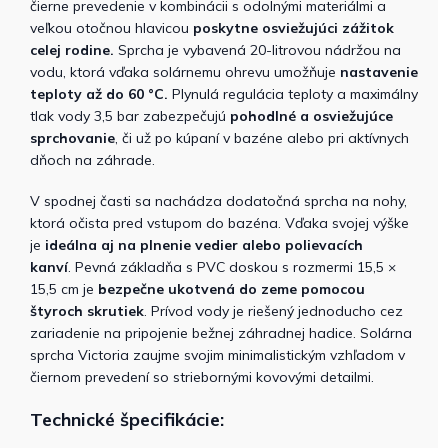
čierne prevedenie v kombinácii s odolnými materiálmi a
veľkou otočnou hlavicou
poskytne osviežujúci zážitok
celej rodine.
Sprcha je vybavená 20-litrovou nádržou na
vodu, ktorá vďaka solárnemu ohrevu umožňuje
nastavenie
teploty až do 60 °C.
Plynulá regulácia teploty a maximálny
tlak vody 3,5 bar zabezpečujú
pohodlné a osviežujúce
sprchovanie
, či už po kúpaní v bazéne alebo pri aktívnych
dňoch na záhrade.
V spodnej časti sa nachádza dodatočná sprcha na nohy,
ktorá očista pred vstupom do bazéna. Vďaka svojej výške
je
ideálna aj na plnenie vedier alebo polievacích
kanví
.
Pevná základňa s PVC doskou s rozmermi 15,5 ×
15,5 cm je
bezpečne ukotvená do zeme pomocou
štyroch skrutiek
. Prívod vody je riešený jednoducho cez
zariadenie na pripojenie bežnej záhradnej hadice.
Solárna
sprcha Victoria zaujme svojim minimalistickým vzhľadom v
čiernom prevedení so striebornými kovovými detailmi.
Technické špecifikácie: