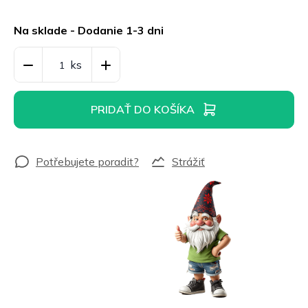
Jednotková
cena:
Na sklade - Dodanie 1-3 dni
PRIDAŤ DO KOŠÍKA
Strážiť