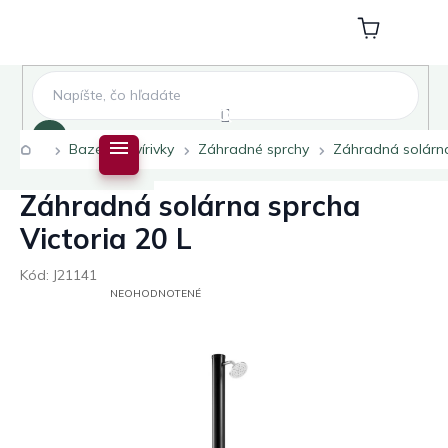
Prejsť
na
Nákupný
obsah
košík
Hľadať
Domov
Bazény a vírivky
Záhradné sprchy
Záhradná solárna
Záhradná solárna sprcha
Victoria 20 L
Kód:
J21141
PRIEMERNÉ
NEOHODNOTENÉ
HODNOTENIE
PRODUKTU
JE
0,0
Z
5
HVIEZDIČIEK.