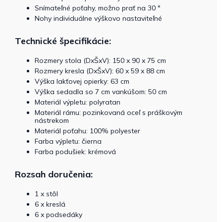
Snímateľné poťahy, možno prať na 30 °
Nohy individuálne výškovo nastaviteľné
Technické špecifikácie:
Rozmery stola (DxŠxV): 150 x 90 x 75 cm
Rozmery kresla (DxŠxV): 60 x 59 x 88 cm
Výška lakťovej opierky: 63 cm
Výška sedadla so 7 cm vankúšom: 50 cm
Materiál výpletu: polyratan
Materiál rámu: pozinkovaná oceľ s práškovým
nástrekom
Materiál poťahu: 100% polyester
Farba výpletu: čierna
Farba podušiek: krémová
Rozsah doručenia:
1 x stôl
6 x kreslá
6 x podsedáky