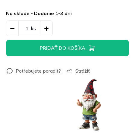
Jednotková
cena:
Na sklade - Dodanie 1-3 dni
PRIDAŤ DO KOŠÍKA
Strážiť