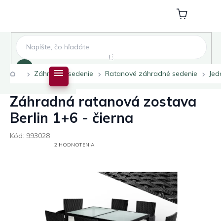
Prejsť
na
Nákupný
obsah
košík
Hľadať
Domov
Záhradné sedenie
Ratanové záhradné sedenie
Jed
Záhradná ratanová zostava
Berlin 1+6 - čierna
Kód:
993028
PRIEMERNÉ
2 HODNOTENIA
HODNOTENIE
PRODUKTU
JE
5,0
Z
5
HVIEZDIČIEK.