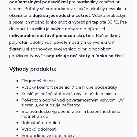
odnímateľnými podsedákmi
pre maximálny komfort pri
sedení. Poťahy sú vodoodpudivé, takže tekutiny nevsakujú
okamžite a
dajú sa jednoducho zotrieť
. Vďaka praktickým
zipsom ich možno ľahko sňať a vyprať pri teplote 30 °C. Pre
dokonalú stabilitu je možné nohy stola aj kresiel
individuálne nastaviť pomocou skrutiek
. Ručne tkaný
polyratan odolný voči poveternostným vplyvom a UV
žiareniu si zachováva svoj vzhľad aj pri dlhodobom
používaní. Navyše
odpudzuje nečistoty a ľahko sa čistí
.
Výhody produktu:
Elegantný dizajn
Vysoký komfort sedenia, 7 cm hrubé podsedáky
Kreslá je možné stohovať, aby sa ušetrilo miesto
Polyratan odolný voči poveternostným vplyvom, UV
žiareniu, odpudzuje nečistoty
Stolová doska vyrobená z 5 mm bezpečnostného
matného skla
Robustná a odolná
Vysoká odolnosť
Vodoodpudivé podsedáky