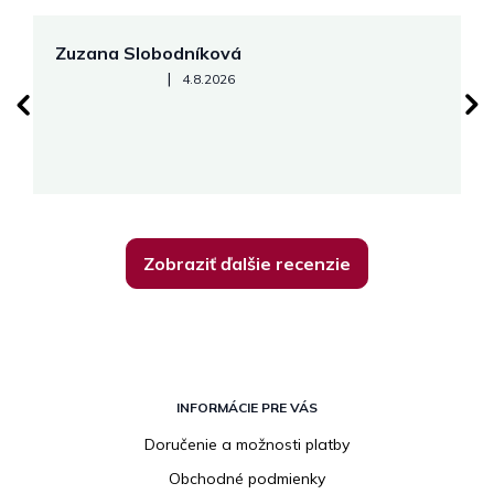
Zuzana Slobodníková
R
Hodnotenie obchodu je 5 z 5 hviezdičiek.
|
4.8.2026
su
K
Zobraziť ďalšie recenzie
Z
á
INFORMÁCIE PRE VÁS
p
Doručenie a možnosti platby
ä
Obchodné podmienky
t