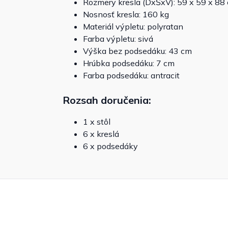
Rozmery kresla (DxŠxV): 59 x 59 x 88
Nosnosť kresla: 160 kg
Materiál výpletu: polyratan
Farba výpletu: sivá
Výška bez podsedáku: 43 cm
Hrúbka podsedáku: 7 cm
Farba podsedáku: antracit
Rozsah doručenia:
1 x stôl
6 x kreslá
6 x podsedáky