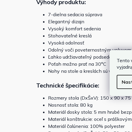
Výhody produktu:
7-dielna sedacia súprava
Elegantný dizajn
Vysoký komfort sedenia
Stohovateľné kreslá
Vysoká odolnosť
Odolný voči poveternostným vplyvom 
Ľahko udržiavateľný podsedák so zip
Tento 
Poťah možno prať na 30°C
vyjadru
Nohy na stole a kreslách sú výškovo n
Nas
Technické špecifikácie:
Rozmery stola (DxŠxV): 150 x 90 x 75
Nosnosť stola: 80 kg
Materiál dosky stola: 5 mm hrubé bez
Materiál konštrukcie: oceľ s práškový
Materiál čalúnenia: 100% polyester