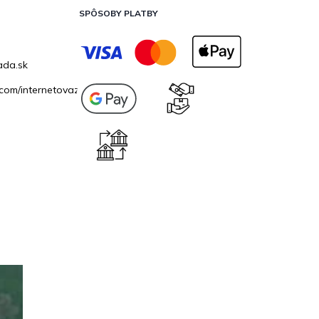
SPÔSOBY PLATBY
ada.sk
com/internetovazahrada.sk/