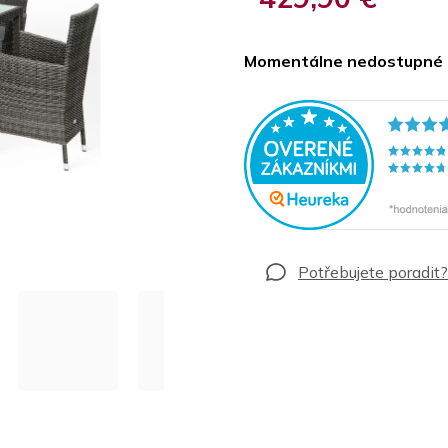
Jednotková
cena:
Momentálne nedostupné