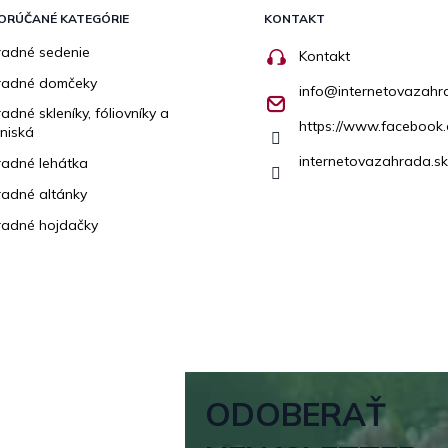
ORÚČANÉ KATEGÓRIE
KONTAKT
adné sedenie
Kontakt
radné domčeky
info
@
internetovazahr
adné skleníky, fóliovníky a
https://www.facebook.
niská
internetovazahrada.sk
adné lehátka
adné altánky
adné hojdačky
ODOBERAŤ