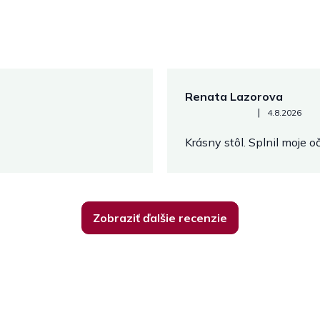
Renata Lazorova
Hodnotenie obchodu je 5 z 
|
4.8.2026
Krásny stôl. Splnil moje 
Zobraziť ďalšie recenzie