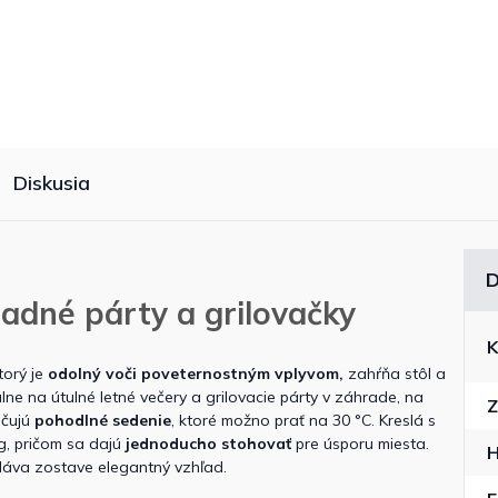
Diskusia
D
adné párty a grilovačky
K
torý je
odolný voči poveternostným vplyvom,
zahŕňa stôl a
lne na útulné letné večery a grilovacie párty v záhrade, na
Z
ečujú
pohodlné sedenie
, ktoré možno prať na 30 °C. Kreslá s
g, pričom sa dajú
jednoducho stohovať
pre úsporu miesta.
H
áva zostave elegantný vzhľad.