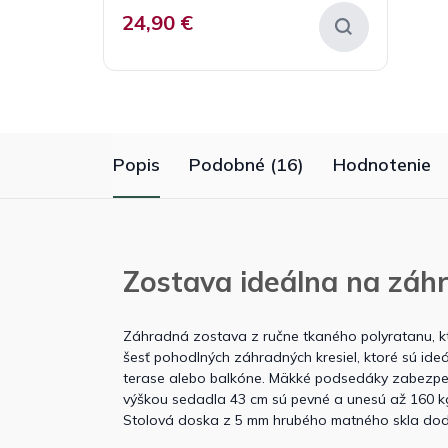
24,90 €
Popis
Podobné (16)
Hodnotenie
Zostava ideálna na záhr
Záhradná zostava z ručne tkaného polyratanu, k
šesť pohodlných záhradných kresiel, ktoré sú ideá
terase alebo balkóne. Mäkké podsedáky zabezp
výškou sedadla 43 cm sú pevné a unesú až 160 k
Stolová doska z 5 mm hrubého matného skla dod