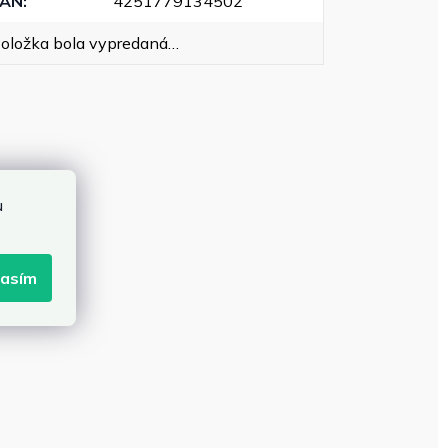
EAN
:
4251779134502
oložka bola vypredaná…
u
lasím