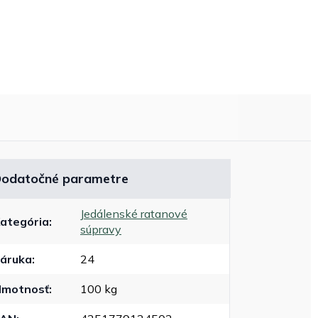
odatočné parametre
Jedálenské ratanové
ategória
:
súpravy
áruka
:
24
motnosť
:
100 kg