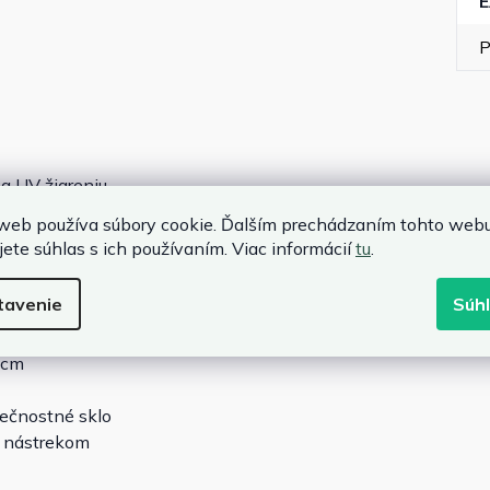
P
a UV žiareniu
som
web používa súbory cookie. Ďalším prechádzaním tohto web
jete súhlas s ich používaním. Viac informácií
tu
.
astaviteľné
tavenie
Súh
 cm
pečnostné sklo
m nástrekom