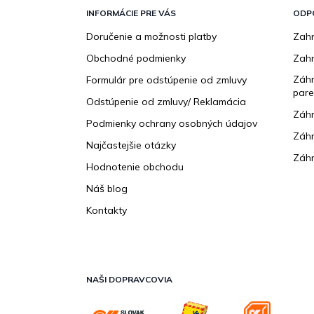
á
p
INFORMÁCIE PRE VÁS
ODP
ä
Doručenie a možnosti platby
Zahr
t
Obchodné podmienky
Zah
i
e
Záhr
Formulár pre odstúpenie od zmluvy
pare
Odstúpenie od zmluvy/ Reklamácia
Záhr
Podmienky ochrany osobných údajov
Záhr
Najčastejšie otázky
Záhr
Hodnotenie obchodu
Náš blog
Kontakty
NAŠI DOPRAVCOVIA