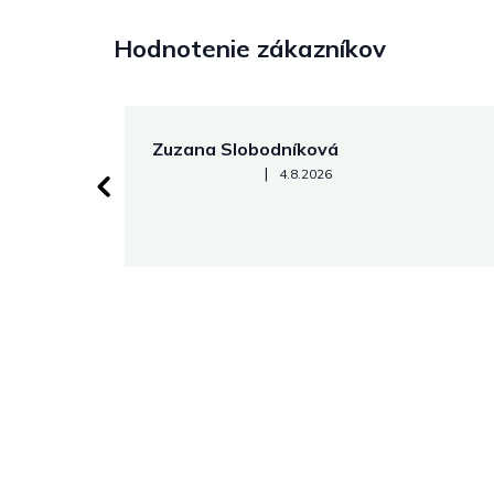
Hodnotenie zákazníkov
Zuzana Slobodníková
Hodnotenie obchodu je 5 z 5 hviezdičiek.
|
4.8.2026
 stránke.
Z