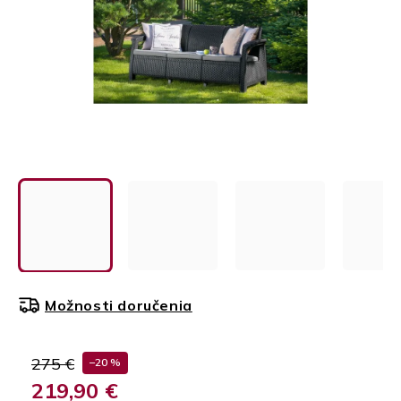
Možnosti doručenia
275 €
–20 %
219,90 €