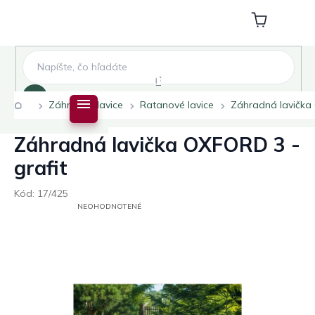
Prejsť
na
Nákupný
obsah
košík
Hľadať
Domov
Záhradné lavice
Ratanové lavice
Záhradná lavička 
Záhradná lavička OXFORD 3 -
grafit
Kód:
17/425
PRIEMERNÉ
NEOHODNOTENÉ
HODNOTENIE
PRODUKTU
JE
0,0
Z
5
HVIEZDIČIEK.