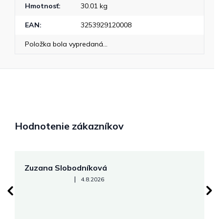
Hmotnosť
:
30.01 kg
EAN
:
3253929120008
Položka bola vypredaná…
Hodnotenie zákazníkov
Zuzana Slobodníková
R
Hodnotenie obchodu je 5 z 5 hviezdičiek.
|
4.8.2026
su
K