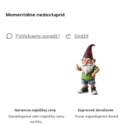
Jednotková
cena:
Momentálne nedostupné
Strážiť
Garancia najnižšej ceny
Expresné doručenie
Garantujeme vám najnižšiu cenu
Tovar expedujeme ihneď.
na trhu.