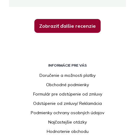
Zobraziť ďalšie recenzie
Z
á
INFORMÁCIE PRE VÁS
p
Doručenie a možnosti platby
ä
Obchodné podmienky
t
i
Formulár pre odstúpenie od zmluvy
e
Odstúpenie od zmluvy/ Reklamácia
Podmienky ochrany osobných údajov
Najčastejšie otázky
Hodnotenie obchodu